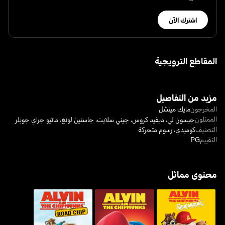
اشترك الآن
المقاطع الترويجية
مزيد من التفاصيل
المخرجون
مايك ميتشل
الممثلون
جيسون لي
،
ديفيد كروس
،
جيني سلايت
،
جاستين لونغ
،
ماثيو جراي جوبلر
التصنيف
كوميدي
،
رسوم متحركة
التقييم
PG
محتوى مماثل