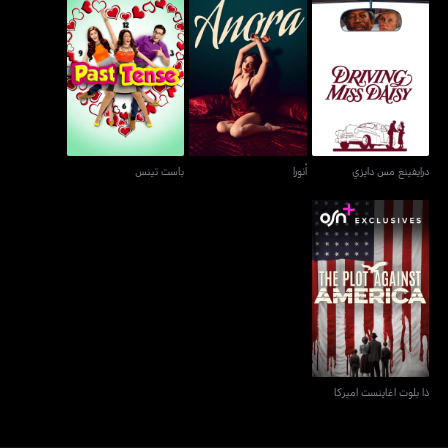
درايفينغ مس دايزي
أنورا
باست تينس
درايفينغ مس دايزي
أنورا
باست تينس
ذا بلوت اغاينست اميركا
ذا بلوت اغاينست اميركا