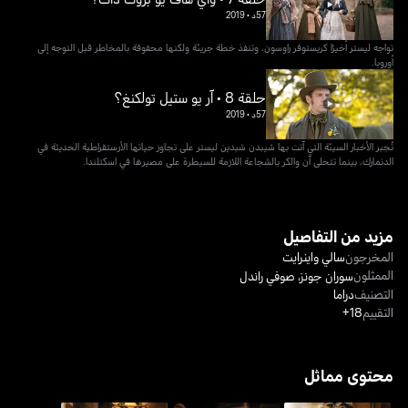
57د
•
2019
تواجه ليستر أخيرًا كريستوفر راوسون، وتنفذ خطة جريئة ولكنها محفوفة بالمخاطر قبل التوجه إلى
أوروبا.
حلقة 8 • آر يو ستيل تولكنغ؟
57د
•
2019
تُجبر الأخبار السيئة التي آتت بها شيبدن شبدين ليستر على تجاوز حياتها الأرستقراطية الحديثة في
الدنمارك، بينما تتحلى آن والكر بالشجاعة اللازمة للسيطرة على مصيرها في اسكتلندا.
مزيد من التفاصيل
المخرجون
سالي واينرايت
الممثلون
سوران جونز
،
صوفي راندل
التصنيف
دراما
التقييم
18+
محتوى مماثل