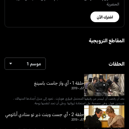
الحصرية
اشترك الآن
المقاطع الترويجية
الحلقات
موسم 1
حلقة 1 • آي واز جاست باسينغ
57د
•
2019
بعد أن رفضت آن ليستر من رفيقها المحتمل فيراري هوبارت ، تعود إلى منزل أجدادها المتهالك ،
شيبدين هول، وهي مصممة على استعادة ثرواتها، وعلى أن تجد لنفسها زوجة.
حلقة 2 • آي جست وينت ذير تو ستادي أناتومي
57د
•
2019