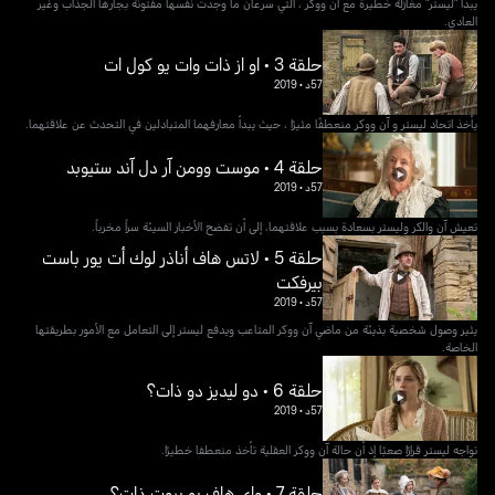
يبدأ "ليستر" مغازلة خطيرة مع آن ووكر ، التي سرعان ما وجدت نفسها مفتونة بجارها الجذاب وغير
العادي.
حلقة 3 • او از ذات وات يو كول ات
57د
•
2019
يأخذ اتحاد ليستر و آن ووكر منعطفًا مثيرًا ، حيث يبدأ معارفهما المتبادلين في التحدث عن علاقتهما.
حلقة 4 • موست وومن آر دل آند ستيوبد
57د
•
2019
تعيش آن والكر وليستر بسعادة بسبب علاقتهما، إلى أن تفضح الأخبار السيئة سراً مخرباً.
حلقة 5 • لاتس هاف أناذر لوك أت يور باست
بيرفكت
57د
•
2019
يثير وصول شخصية بذيئة من ماضي آن ووكر المتاعب ويدفع ليستر إلى التعامل مع الأمور بطريقتها
الخاصة.
حلقة 6 • دو ليديز دو ذات؟
57د
•
2019
تواجه ليستر قرارًا صعبًا إذ أن حالة آن ووكر العقلية تأخذ منعطفا خطيرًا.
حلقة 7 • واي هاف يو بروت ذات؟