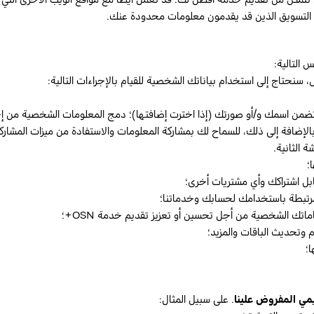
ء التسويق الذين قد يقدمون معلومات محدودة عنك.
 التالية:
، سنحتاج إلى استخدام بياناتك الشخصية للقيام بالإجراءات التالية:
يتضمن اسمك و/أو صورتك (إذا اخترت إضافتها)؛ دمج المعلومات الشخصية م
لإضافة إلى ذلك، للسماح لك بمشاركة المعلومات والاستفادة من ميزات المشاركة 
 الثانية.
؛
بل اشتراكك وأي مشتريات أخرى؛
 مرتبطة باستخدامك لحسابك وخدماتنا؛
اماتك الشخصية من أجل تحسين أو تعزيز تقديم خدمة OSN+؛
م وتحديث الباقات والمزيد؛
؛
ظيمي المفروض علينا
. على سبيل المثال: