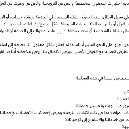
م اختيارات المحتوى المخصصة والعروض الترويجية والعروض وغيرها من المزايا
سبيل المثال، عندما نعرض عليك التسجيل في الخدمة وإنشاء حساب، أو الاشتراك ف
إما قبول أو رفض معالجة البيانات المتوخاة بشكل واضح؛ إذا قبلت، فسيحق ل
ل بياناتك الشخصية أو سحب موافقتك إلى تقييد دخولك إلى الخدمة أو الميزات
 أجلها على النحو المبين أدناه، ما لم نعتبر بشكل معقول أننا بحاجة إلى استخ
لغرض الجديد مع الغرض الأصلي، فيرجى الاتصال بنا. يرجى ملاحظة أننا قد نق
المنصوص عليها في هذه السياسة:
ال:
لعملاء؛
لمرور على الويب وتحسين خدماتنا؛
مات المراقبة بما في ذلك اكتشاف القرصنة وعرض إحصائيات التفضيلات وإحصائيا
ك عن خدماتنا والاستماع إلى توصياتك؛
ها؛