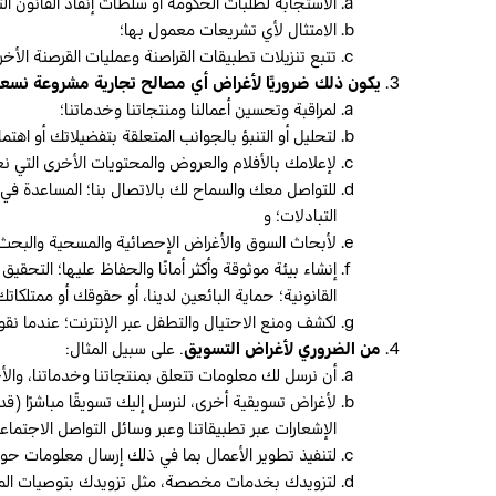
الاستجابة لطلبات الحكومة أو سلطات إنفاذ القانون ال
الامتثال لأي تشريعات معمول بها؛
تتبع تنزيلات تطبيقات القراصنة وعمليات القرصنة الأخر
يكون ذلك ضروريًا لأغراض أي مصالح تجارية مشروعة نسعى
لمراقبة وتحسين أعمالنا ومنتجاتنا وخدماتنا؛
لتحليل أو التنبؤ بالجوانب المتعلقة بتفضيلاتك أو اه
لإعلامك بالأفلام والعروض والمحتويات الأخرى التي نع
للتواصل معك والسماح لك بالاتصال بنا؛ المساعدة في 
التبادلات؛ و
لأبحاث السوق والأغراض الإحصائية والمسحية والبحث 
إنشاء بيئة موثوقة وأكثر أمانًا والحفاظ عليها؛ التحقيق 
القانونية؛ حماية البائعين لدينا، أو حقوقك أو ممتلكا
لكشف ومنع الاحتيال والتطفل عبر الإنترنت؛ عندما نقو
من الضروري لأغراض التسويق
. على سبيل المثال:
أن نرسل لك معلومات تتعلق بمنتجاتنا وخدماتنا، والأح
لأغراض تسويقية أخرى، لنرسل إليك تسويقًا مباشرًا (ق
الإشعارات عبر تطبيقاتنا وعبر وسائل التواصل الاجتماع
لتنفيذ تطوير الأعمال بما في ذلك إرسال معلومات حو
لتزويدك بخدمات مخصصة، مثل تزويدك بتوصيات المشا