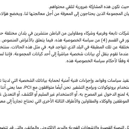
حيث تكون هذه المشاركة ضرورية لتلقي محتواهم.
 المجموعة الذين يحتاجون إلى المعرفة من أجل معالجتها لنا، ويخضع هؤلاء 
تابعة وفرعية وشركاء ومقاولين من الباطن منتشرين في بلدان مختلفة حول العال
الشخصية داخل كيان المجموعة وإلى أطراف ثالثة كما هو مذكور في القسم (4) من سياسة الخصوصية هذه
مختلفة عن تلك المطبقة في البلد الذي تتواجد فيه. في مثل هذه الحالات، سن
عندما تقوم بنقل أي بيانات شخصية مباشرةً إلى أحد كيانات المجموعة، فإننا 
ة وفقًا لأحكام سياسة الخصوصية هذه.
نفيذ سياسات وقواعد وإجراءات فنية أمنية لحماية بياناتك الشخصية التي لدينا ت
ة لمنع الدخول غير المصرح به، أو الاستخدام غير السليم أو الكشف، أو التعديل غير
موظفين والوكلاء والمقاولين والأطراف الثالثة الأخرى التي تحتاج تجارياً إلى مع
النصية القصيرة والإشعارات الفورية والبريد الإلكتروني والهاتف، والتي قد تتضم