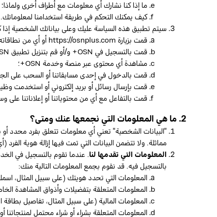
ما إذا كنا نشارك أي معلومات مع أطراف أخرى ولماذا؛ 
كيف يمكنك التحكم في طريقة استخدامنا لمعلوماتك.
سيتم تطبيق هذه السياسة عليك وعلى بياناتك الشخصية إذا 
قمت بزيارة https://osnplus.com أو أي من نطاقاته الفرعية؛
قمت بالتسجيل في OSN+ و/أو قم بتنزيل تطبيق OSN+ للهاتف المحمول؛
مشاهدة أي محتوى عبر منصة وخدمة OSN+؛
قمت بالدخول في إحدى مسابقاتنا أو السحب على الجوا
قمت بإرسال رسائل أو بريد إلكتروني أو استخدمت وظيفة
قمت بالتفاعل مع أي من محتوياتنا أو إعلاناتنا على وس
2. ما هي المعلومات التي نجمعها عنك ومتى؟
"البيانات الشخصية" تعني أي معلومات تتعلق بفرد محدد أو يم
مماثلة. ولا تتضمن البيانات التي تمت فيها إزالة هوية الفرد (
المعلومات التي تقدمها لنا
. عندما تقوم بالتسجيل في الخد
بالتسجيل فيه. قد نقوم بجمع المعلومات التالية منك:
المعلومات التي تحدد هويتك (على سبيل المثال، اسمك 
المعلومات المتعلقة بتفضيلات وأذواق المشاهدة الخا
المعلومات المالية (على سبيل المثال، تفاصيل بطاقة ال
المعلومات المتعلقة بشراء أو شراء محتمل لمنتجاتنا أو