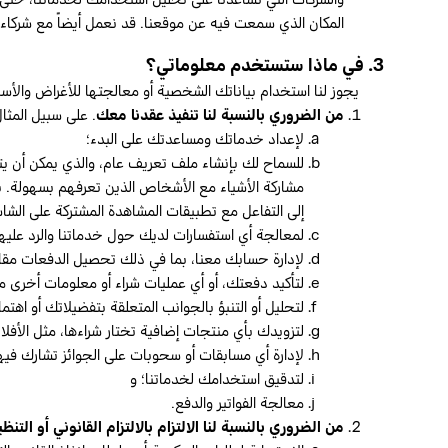
المكان الذي سمعت فيه عن موقعنا. قد نعمل أيضاً مع شركا
3. في ماذا ستستخدم معلوماتي؟
يجوز لنا استخدام بياناتك الشخصية أو معالجتها للأغراض والأسس
من الضروري بالنسبة لنا تنفيذ عقدنا معك
. على سبيل المثال
لإعداد خدماتك ومساعدتك على البدء؛
للسماح لك بإنشاء ملف تعريف عام، والذي يمكن أن 
مشاركة الأشياء مع الأشخاص الذين تعرفهم بسهولة. با
إلى التفاعل مع تطبيقات المشاهدة المشتركة على الشاشة
لمعالجة أي استفسارات لديك حول خدماتنا والرد عليها
لإدارة حسابك معنا، بما في ذلك تحصيل الدفعات مقا
لتأكيد دفعتك، أو أي عمليات شراء أو معلومات أخرى
لتحليل أو التنبؤ بالجوانب المتعلقة بتفضيلاتك أو اهتم
لتزويدك بأي منتجات إضافية تختار شراءها، مثل الأفلا
لإدارة أي مسابقات أو سحوبات على الجوائز تشارك فيها
لتدقيق استخدامك لخدماتنا؛ و
معالجة الفواتير والدفع.
من الضروري بالنسبة لنا الالتزام بالالتزام القانوني أو التن