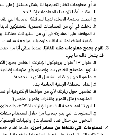
أي معلومات تختار تقديمها لنا بشكل مستقل (على سبيل المث
يمكنك أيضًا تزويدنا بالمعلومات إذا كنت:
اتصلت بخدمة العملاء لدينا لمناقشة الخدمة التي نقد
دخلت في أي من المسابقات الحصرية للمشتركين لدينا؛ 
الموافقة على المشاركة في أي من استبيانات عملائنا
كيفية استخدامنا لبياناتك ونوصيك بمراجعة سياسات 
نقوم بجمع معلومات عنك تلقائيًا
قد يشمل ذلك ما يلي:
عنوان IP "عنوان بروتوكول الإنترنت" الخاص بجهاز الكمبيوتر الخاص بك.؛
نوع المتصفح الخاص بك وإصداره وأي مكونات إضافية
ما هو الجهاز ونظام التشغيل الذي تستخدمه؛
إعداد المنطقة الزمنية الخاصة بك.
تفاصيل حول زيارتك لأي من مواقعنا الإلكترونية أو تط
المتنوعة (مثل التمرير والنقرات وتمرير الماوس)؛
اين تشاهد خدمة البث عبر الإنترنت OSN+، والمحتوى الذي قمت بتحميله ومشاهدته؛
الدخول من خلال هذه الحسابات)، والبيانات الوصفية،
المعلومات التي نتلقاها من مصادر أخرى
والشركات التي تساعدنا على تحليل استخدامك لخدماتنا، حتى 