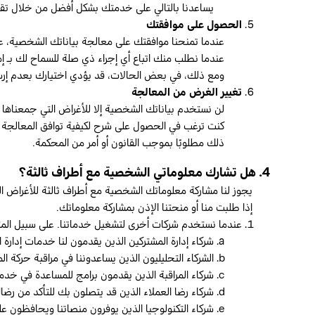
يساعدنا بالتالي على خدمتك بشكل أفضل من خلال تقدي
الحصول على موافقتك
عندما تمنحنا موافقتك على معالجة بياناتك الشخصية، على 
عندما نطلب منك اتباع أي إجراء ذي صلة للسماح لك بـ 
ومع ذلك، في بعض الحالات، قد يؤدي اختيارك بعدم إرسا
تغيير الغرض من المعالجة
لن نستخدم بياناتك الشخصية إلا للأغراض التي جمعناها من
كنت ترغب في الحصول على شرح لكيفية توافق المعالجة ل
ذلك مطلوبًا بموجب القانون أو أمر من المحكمة.
4. هل تشارك معلوماتي الشخصية مع أطراف ثالثة؟
يجوز لنا مشاركة معلوماتك الشخصية مع أطراف ثالثة للأغراض 
إذا طلبت منا أو منحتنا الإذن بمشاركة معلوماتك.
عندما نستخدم شركات أخرى لتشغيل خدماتنا. على سبيل المث
شركاء إدارة المشتركين الذين يقدمون لنا خدمات إدارة ا
الشركاء التحليليون الذين يساعدوننا في مراقبة حركة ا
شركاء المراقبة الذين يقدمون برامج للمساعدة في خد
شركاء رضا العملاء الذين قد يتصلون بك للتأكد من رضا
شركاء التكنولوجيا الذين يوفرون منصاتنا ويحافظون علي