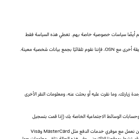
 لديهم أيضًا سياسات خصوصية خاصة بهم. تغطي هذه السياسة فقط
. عندما تتلقى أيًا من خدماتنا، أو تستخدم مواقعنا الإلكترونية أو تطبيقات الهاتف المحمول أو تتفاعل بطريقة أخرى مع OSN، فإننا نقوم تلقائيًا بجمع بيانات شخصية معينة.
مدة زيارتك، وما نقرت عليه أو بحثت عنه، ومعلومات النقر الأخرى
ا من خلال استخدام ملفات تعريف الارتباط (راجع سياسة ملفات تعريف الارتباط الخاصة بـ OSN+ أدناه) وحسابات الوسائط الاجتماعية الخاصة بك (إذا قمت بتسجيل
. عندما نقدم خدماتنا لك، فإننا غالبًا ما نعمل مع شركاء آخرين للقيام بذلك. على سبيل المثال، نحن نعمل مع موفري خدمات الدفع مثل MasterCard وVisa
د ترتبط بموقعنا الإلكتروني، وفي هذه الحالة نتلقى معلومات حول