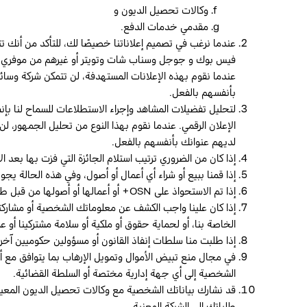
وكالات تحصيل الديون و
مقدمي خدمات الدفع.
عندما نرغب في تصميم إعلاناتنا خصيصًا لك، للتأكد من أنك 
فيس بوك و جوجل وسناب شات وتويتر أو غيرهم من موفري التسو
عندما نقوم بهذه الإعلانات المستهدفة، لن تتمكن شركة وسائل
بأنفسهم بالفعل.
لتحليل تفضيلات المشاهد وإجراء الاستطلاعات للسماح لنا ب
الإعلان الرقمي. عندما نقوم بهذا النوع من تحليل الجمهور، ل
لديهم عنوانك بأنفسهم بالفعل.
إذا كان من الضروري ترتيب استلام الجائزة التي فزت بها بعد ا
إذا قمنا ببيع أو شراء أي أعمال أو أصول، وفي هذه الحالة يج
إذا تم الاستحواذ على OSN+ أو أعمالها أو أصولها من قبل طرف ثالث، ففي هذه الحالة ستكون المعلومات الشخصية التي تحتفظ بها عن مستخدميها أو مورديها أو عملائها إحدى الأصول المنقولة.
إذا كان علينا واجب الكشف عن معلوماتك الشخصية أو مشاركتها 
الخاصة بنا، أو لحماية حقوق أو ملكية أو سلامة مشتركينا أو عم
إذا طلبت منا سلطات إنفاذ القانون أو مسؤولين حكوميين آخر
في مجال منع تبيض الأموال وتمويل الإرهاب بما يتوافق مع أ
الشخصية إلى أي جهة إدارية مختصة أو السلطة القضائية.
قد نشارك بياناتك الشخصية مع وكالات تحصيل الديون المعينة 
طلباتك إلى الشركة المعنية.