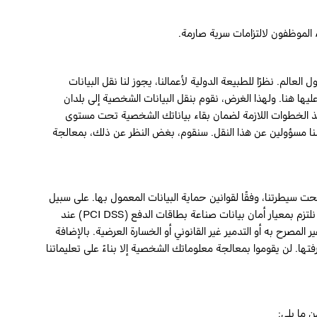
الموظفون لالتزامات سرية صارمة.
م. نظرًا للطبيعة الدولية لأعمالنا، يجوز لنا نقل البيانات
، فيما يتعلق بالأغراض المنصوص عليها هنا. ولهذا الغرض، نقوم بنقل البيانات الشخصية إلى بلدان
تخذ الخطوات اللازمة لضمان بقاء بياناتك الشخصية تحت مستوى
لسنا مسؤولين عن هذا النقل. سنقوم، بغض النظر عن ذلك، بمعالجة
حت سيطرتنا، وفقًا لقوانين حماية البيانات المعمول بها. على سبيل
المثال، نقوم بحماية أمان معلوماتك الشخصية أثناء النقل باستخدام بروتوكولات وبرامج التشفير. نحن أيضًا متوافقون مع PCI، مما يعني أننا نلتزم بمعيار أمان بيانات صناعة بطاقات الدفع (PCI DSS) عند
 المصرح به أو التدمير غير القانوني أو الخسارة العرضية. بالإضافة
رفتها. لن يقوموا بمعالجة معلوماتك الشخصية إلا بناءً على تعليماتنا
ن ما يلي: