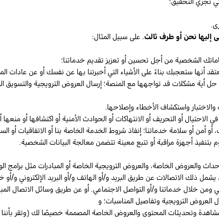
تي تجري التحقيق؛
ى.
 إليها نحن أو طرف ثالث
. على سبيل المثال:
تماماتك الشخصية من أجل تحسين أو تعزيز تقديم خدماتنا؛
تقد أنها ستعجبك بناءً على الأشياء التي أخبرتنا بها عن نفسك أو عن عادات ا
حل أية مشكلات قد تواجهها مع المنصة؛ إرسال العروض الترويجية والتسويق ال
والاختبار واستكشاف الأخطاء وإصلاحها.
في الاحتيال أو التحريف أو الانتهاكات أو الحوادث الأمنية أو اكتشافها أو منعها أو
تك، أو أمن أو سلامة خدماتنا؛ إنفاذ شروط الخدمة الخاصة بنا أو الاتفاقيات أو 
م بتنفيذ أجهزة مراقبة أو تتبع معينة تتضمن معالجة البيانات الشخصية.
داث والعروض الخاصة، والعروض الترويجية الخاصة أو المبادرات مثل برامج الول
د يشمل ذلك الاتصالات عن طريق البريد و/أو الهاتف و/أو البريد الإلكتروني و/أ
ي ومن خلال خدماتنا و/أو التواصل الاجتماعي. أو عن طريق وسائل الاتصال المبا
ل العروض الترويجية وتفاصيل المناسبات؛ و
هدة وتحديثات المحتوى والعروض الخاصة المصممة خصيصًا لك (وتقر بأننا ق