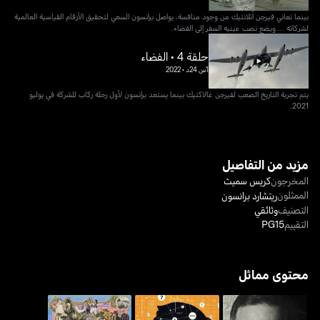
بينما تعاني فيرجن أتلانتيك من وجود منافسة، يواصل برانسون السعي لتحقيق الأرقام القياسية العالمية
لشركاته ... ويضع نصب عينيه السفر إلى الفضاء.
حلقة 4 • الفضاء
1س 24د
•
2022
يتم تجربة التاريخ الصعب لفيرجن غالاكتيك بينما يستعد برانسون لأول رحلة ركاب للشركة في يوليو
2021.
مزيد من التفاصيل
المخرجون
كريس سميث
الممثلون
ريتشارد برانسون
التصنيف
وثائقي
التقييم
PG15
محتوى مماثل