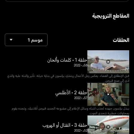
المقاطع الترويجية
الحلقات
موسم 1
حلقة 1 • كلمات وألحان
58د
•
2022
قبل الإنطلاق إلى الفضاء، يعكس رجل الأعمال ريتشارد برانسون في بداية حياته، تأثير والدته عليه والذي
أدى إلى صنع فيرجن.
حلقة 2 • الأطلسي
57د
•
2022
يبذل برانسون جهده لجذب انتباه وسائل الإعلام إلى مشروعه الجديد فيرجن أتلانتيك، وتجده يقوم
بمحاولات خطيرة تتحدى الموت.
حلقة 3 • القتال أو الهروب
52د
•
2022