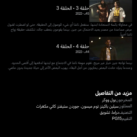
حلقة 3 • الحلقة 3
45د
•
2022
في محاولة يائسة لاستعادة ابنتها، ستفعل تاشا أي شيء للوصول إلى الحقيقة، حتى لو اضطرت لقبول
عرض مساعدة من مصدر بعيد الاحتمال من جين. بينما يقومون بتعقب جاك، تنكشف حقيقة زواج
تاشا أخيراً.
حلقة 4 • الحلقة 4
44د
•
2022
بينما تواجه جين خيار غير مريح، تقوم مهمة تاشا في الاجتماع مع ابنتها لدفعها إلى أقصى الحدود.
وعندما يترك حادث البعض يحاربون من أجل البقاء، يهرب البعض الآخر إلى حياة جديدة بدون ماضي.
مزيد من التفاصيل
المخرجون
بول ووكر
الممثلون
سيلين باكينز
،
توم ميسون
،
جوردن ستيفنز
،
كاتي مكغراث
التصنيف
دراما
،
تشويق
التقييم
PG15