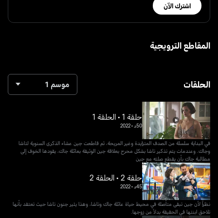
اشترك الآن
المقاطع الترويجية
الحلقات
موسم 1
حلقة 1 • الحلقة 1
50د
•
2022
في البداية سلسلة من الصدف المتزايدة وغير المريحة، ثم قاطعت جين عشاء الذكرى السنوية لتاشا
وجاك. وعندمات يتم تذكير تاشا بشكل محرج بعلاقة جين الوثيقة بعائلة جاك، يقودها الخوف إلى
مطالبة جاك بأن يقطع صلته مع جين
حلقة 2 • الحلقة 2
45د
•
2022
نظراً لأن جين تبقى متأصلة في محيط حياة عائلة جاك وتاشا، وهذا يثير جنون تاشا حيث تعتقد بأنها
تلاحق ابنتها في الحقيقة بدلاً من زوجها.