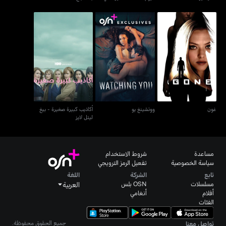
أكاذيب كبيرة صغيرة - بيغ
غون
ووتشينغ يو
ليتل لايز
غون
ووتشينغ يو
أكاذيب كبيرة صغيرة - بيغ
ليتل لايز
مساعدة
شروط الاستخدام
سياسة الخصوصية
تفعيل الرمز الترويجي
تابع
الشركة
اللغة
مسلسلات
OSN بلس
العربية
أفلام
أنغامي
الفئات
جميع الحقوق محفوظة.
تواصل معنا