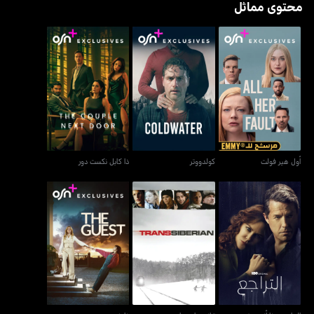
محتوى مماثل
أول هير فولت
كولدووتر
ذا كابل نكست دور
أول هير فولت
كولدووتر
ذا كابل نكست دور
التراجع - ذا أندوينغ
ترانسسايبيريان
ذا غيست