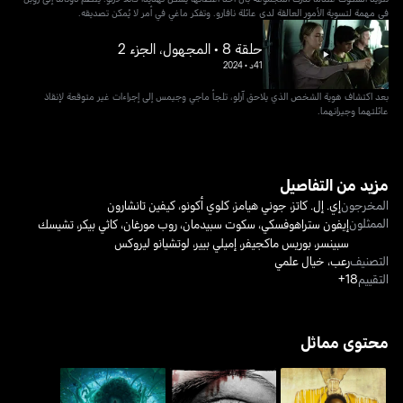
في مهمة لتسوية الأمور العالقة لدى عائلة نافارو. وتفكر ماغي في أمر لا يُمكن تصديقه.
حلقة 8 • المجهول، الجزء 2
41د
•
2024
بعد اكتشاف هوية الشخص الذي يلاحق آرلو، تلجأ ماجي وجيمس إلى إجراءات غير متوقعة لإنقاذ
عائلتهما وجيرانهما.
مزيد من التفاصيل
المخرجون
إي. إل. كاتز
،
جوني هيامز
،
كلوي أكونو
،
كيفين تانشارون
الممثلون
إيفون ستراهوفسكي
،
سكوت سبيدمان
،
روب مورغان
،
كاثي بيكر
،
تشيسك
سبينسر
،
بوريس ماكجيفر
،
إميلي بيير
،
لوتشيانو ليروكس
التصنيف
رعب
،
خيال علمي
التقييم
18+
محتوى مماثل