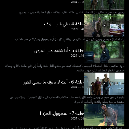
33د
•
2024
روبين وجيمس يبحثان عن المساعدة لدى عائلة نافارو. ويكشف أرلو الحقيقة حول ما يجري.
حلقة 4 • في قلب الريف
31د
•
2024
يتم احتجاز جيمس وروبن في مزرعة نافاروس. ويلتقي كل من أرلو وميريل ونيكولاس مع ماكناب.
حلقة 5 • أنا شاهد على المرض
49د
•
2024
يروي ترافيس خلال احتجازه لجيمس كرهينة، كيف تم إطلاق النار عليه ولجأ إلى قبو عائلة نافارو. ويدرك
جيمس الخطر الوشيك الذي يهدد عائلته.
حلقة 6 • أنت لا تعرف ما معنى الفوز
30د
•
2024
يقوم كل من جيمس وروبن والأطفال باصطحاب ماكناب المصاب إلى منزل تشينويث. يدرك جيمس
حقيقة مرعبة بشأن والدته وأفعالها الأخيرة.
حلقة 7 • المجهول، الجزء 1
35د
•
2024
تتزايد الشكوك عندما تدرك المجموعة بأن أحد أعضائها يشكل تهديدًا قاتلًا لأرلو. ينضم دونالد إلى روبن