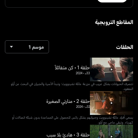
المقاطع الترويجية
الحلقات
موسم 1
حلقة 1 • كن متفائلاً
33د
•
2024
تتصرف الحيوانات بشكل غريب في مزرعة عائلة تشينوويث؛ وتبدأ الأسرة والجيران في البحث عن آرلو
المفقود.
حلقة 2 • منارتي الصغيرة
32د
•
2024
يسعى أفراد عائلة تشينوويث وجيرانهم بشكل يائس للحصول على المساعدة بدون شبكة اتصالات أو
كهرباء. وتبقى ماجي مع آرلو.
حلقة 3 • هادئ بلا سبب