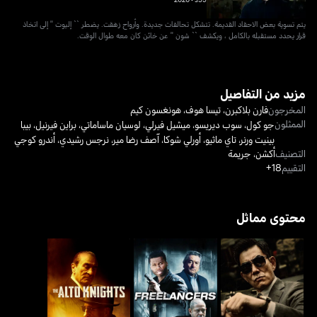
يتم تسوية بعض الاحقاد القديمة. تتشكل تحالفات جديدة. وأرواح زهقت. يضطر `` إليوت '' إلى اتخاذ
قرار يحدد مستقبله بالكامل ، ويكشف `` شون '' عن خائن كان معه طوال الوقت.
مزيد من التفاصيل
المخرجون
فارن بلاكبرن
،
تيسا هوف
،
هونغسون كيم
الممثلون
جو كول
،
سوب ديريسو
،
ميشيل فيرلي
،
لوسيان ماساماتي
،
براين فيرنيل
،
بيبا
بينيت ورنر
،
تاي ماثيو
،
أورلي شوكا
،
آصف رضا مير
،
نرجس رشيدي
،
أندرو كوجي
التصنيف
أكشن
،
جريمة
التقييم
18+
محتوى مماثل
مان أون ذا إدج
فريلانسرز
ذي ألتو نايتس