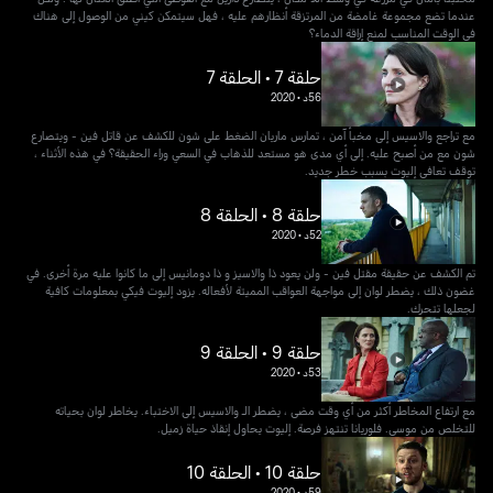
عندما تضع مجموعة غامضة من المرتزقة أنظارهم عليه ، فهل سيتمكن كيني من الوصول إلى هناك
في الوقت المناسب لمنع إراقة الدماء؟
حلقة 7 • الحلقة 7
56د
•
2020
مع تراجع والاسيس إلى مخبأ آمن ، تمارس ماريان الضغط على شون للكشف عن قاتل فين - ويتصارع
شون مع من أصبح عليه. إلى أي مدى هو مستعد للذهاب في السعي وراء الحقيقة؟ في هذه الأثناء ،
توقف تعافي إليوت بسبب خطر جديد.
حلقة 8 • الحلقة 8
52د
•
2020
تم الكشف عن حقيقة مقتل فين - ولن يعود ذا والاسيز و ذا دومانيس إلى ما كانوا عليه مرة أخرى. في
غضون ذلك ، يضطر لوان إلى مواجهة العواقب المميتة لأفعاله. يزود إليوت فيكي بمعلومات كافية
لجعلها تتحرك.
حلقة 9 • الحلقة 9
53د
•
2020
مع ارتفاع المخاطر أكثر من أي وقت مضى ، يضطر الـ والاسيس إلى الاختباء. يخاطر لوان بحياته
للتخلص من موسي. فلوريانا تنتهز فرصة. إليوت يحاول إنقاذ حياة زميل.
حلقة 10 • الحلقة 10
59د
•
2020