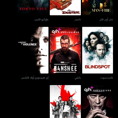
مان أون فاير
داستر
طوكيو فايس
بلايندسبوت
بانشي
إي هيستوري أوف فايلنس
بلايندسبوت
بانشي
إي هيستوري أوف فايلنس
إمبراطورية بوردووك -
بيوتيفول جاستس
بوردووك إمباير