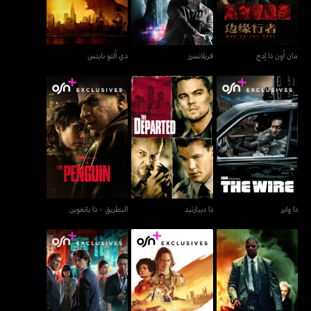
مان أون ذا إدج
فريلانسرز
ذي ألتو نايتس
ذا واير
ذا ديبارتيد
البطريق - ذا بانغوين
ذا واير
ذا ديبارتيد
البطريق - ذا بانغوين
مان أون فاير
داستر
طوكيو فايس