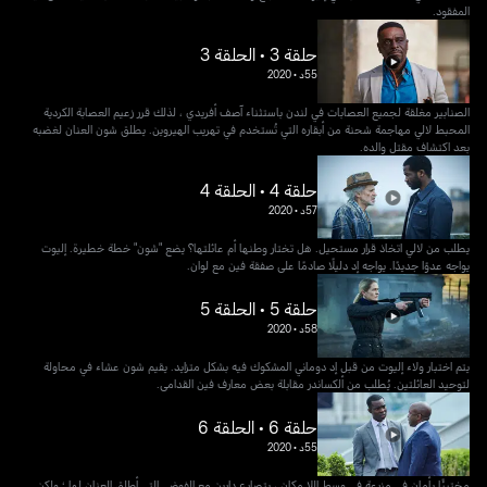
المفقود.
حلقة 3 • الحلقة 3
55د
•
2020
الصنابير مغلقة لجميع العصابات في لندن باستثناء آصف أفريدي ، لذلك قرر زعيم العصابة الكردية
المحبط لالي مهاجمة شحنة من أبقاره التي تُستخدم في تهريب الهيروين. يطلق شون العنان لغضبه
بعد اكتشاف مقتل والده.
حلقة 4 • الحلقة 4
57د
•
2020
يطلب من لالي اتخاذ قرار مستحيل. هل تختار وطنها أم عائلتها؟ يضع "شون" خطة خطيرة. إليوت
يواجه عدوًا جديدًا. يواجه إد دليلًا صادمًا على صفقة فين مع لوان.
حلقة 5 • الحلقة 5
58د
•
2020
يتم اختبار ولاء إليوت من قبل إد دوماني المشكوك فيه بشكل متزايد. يقيم شون عشاء في محاولة
لتوحيد العائلتين. يُطلب من ألكساندر مقابلة بعض معارف فين القدامى.
حلقة 6 • الحلقة 6
55د
•
2020
مختبئًا بأمان في مزرعة في وسط اللا مكان ، يتصارع دارين مع الفوضى التي أطلق العنان لها ؛ ولكن