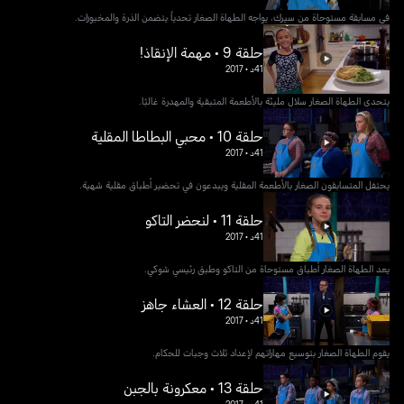
في مسابقة مستوحاة من سيرك، يواجه الطهاة الصغار تحدياً يتضمن الذرة والمخبوزات.
حلقة 9 • مهمة الإنقاذ!
41د
•
2017
يتحدى الطهاة الصغار سلال مليئة بالأطعمة المتبقية والمهدرة غالبًا.
حلقة 10 • محبي البطاطا المقلية
41د
•
2017
يحتفل المتسابقون الصغار بالأطعمة المقلية ويبدعون في تحضير أطباق مقلية شهية.
حلقة 11 • لنحضر التاكو
41د
•
2017
يعد الطهاة الصغار أطباق مستوحاة من التاكو وطبق رئيسي شوكي.
حلقة 12 • العشاء جاهز
41د
•
2017
يقوم الطهاة الصغار بتوسيع مهاراتهم لإعداد ثلاث وجبات للحكام.
حلقة 13 • معكرونة بالجبن