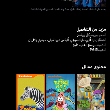
41د
•
2017
يجب على الطهاة الصغار إعداد طبق معكرونة بالجبن لجميع الجولات الثلاث.
مزيد من التفاصيل
المخرجون
مايكل بيرلمان
الممثلون
تيد ألين
،
مارك ميرفي
،
أليكس غورناشيلي
،
جيفري زاكاريان
التصنيف
برنامج ألعاب
،
طبخ
التقييم
PG15
محتوى مماثل
ذا تايني شاف
ذا باتريك ستار شو
زوفاري