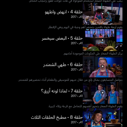
يجب على الطهاة الصغار استخدام الشوكولا في ثلاث جولات للفوز بإعجاب الحكام.
حلقة 4 • انهض واطهو
41د
•
2017
يقوم أربعة طهاة يافعين بتحضر أهم وجبة في اليوم وهي الإفطار.
حلقة 5 • البعض سيخسر
41د
•
2017
يركز الطهاة الصغار على المكونات الموجودة أمامهم.
حلقة 6 • طهي الشمندر
41د
•
2017
يتواصل المتسابقون بشكل رائع من خلال حبهم للموسيقى والطعام أثناء تحضيرهم للشمندر.
حلقة 7 • لماذا لونه أزرق؟
41د
•
2017
يقوم الطهاة الصغار بتجهز أنفسهم للتعامل مع قرعة زرقاء كبيرة.
حلقة 8 • مطبخ الحلقات الثلاث
41د
•
2017