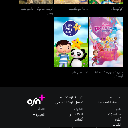
كوكوميلن
ذا مارسوبيلاميس
لويس آند لوكا - ذا بيغ تشيز
ريس
باربي دريموتوبيا: فيستيفال
ليتل بيبي بام
أوف فن
باربي دريموتوبيا: فيستيفال
ليتل بيبي بام
أوف فن
مساعدة
شروط الاستخدام
سياسة الخصوصية
تفعيل الرمز الترويجي
تابع
الشركة
اللغة
مسلسلات
OSN بلس
العربية
أفلام
أنغامي
الفئات