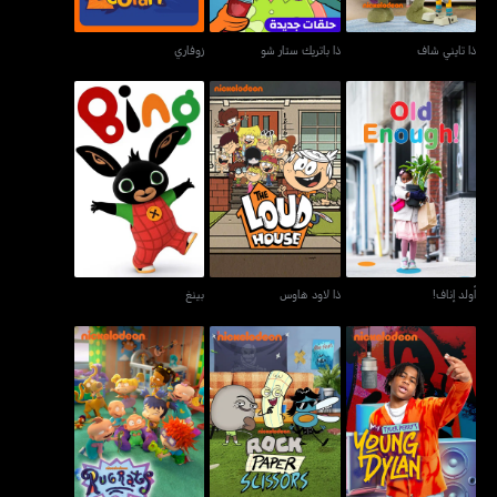
ذا تايني شاف
ذا باتريك ستار شو
زوفاري
أولد إناف!
ذا لاود هاوس
بينغ
أولد إناف!
ذا لاود هاوس
بينغ
تايلر بيريز يونغ دايلن
روك، بايبر، سيزرس
روغراتس