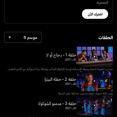
الحصرية
اشترك الآن
الحلقات
موسم 5
حلقة 1 • دجاج أو لا
41د
•
2017
يتحدى الطهاة الصغار وصفة كلاسيكية لوجبة الإفطار المتأخر وإضافة زينة استوائية مع اللحم المقدد.
حلقة 2 • حفلة البيتزا
41د
•
2017
يرأس ثلاثة ضيوف نجوم مميزين مسابقة حول البيتزا!
حلقة 3 • مدمنو الشوكولا
41د
•
2017