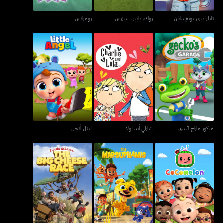
تايلر بيريز يونغ دايلن
روك، بايبر، سيزرس
روغراتس
غيكوز غاراج 3 دي
شارلي أند لولا
ليتل أنجل
غيكوز غاراج 3 دي
شارلي أند لولا
ليتل أنجل
لويس آند لوكا - ذا بيغ تشيز
كوكوميلن
ذا مارسوبيلاميس
ريس