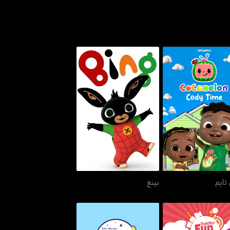
كودي تايم
بينغ
تايم
بينغ