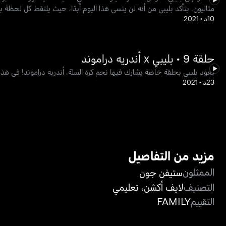
مثاليون. يتأكد بليبي من أنه لن ينسى هذا اليوم أبدًا، حيث يلتقط كل لحظة ب
10د
•
2021
حلقة 9 • بليبي x أندريه دراموند
يعود بليبي بحلقة خاصة يشارك فيها نجم كرة السلة، أندريه دراموند! في هذه
23د
•
2021
مزيد من التفاصيل
الممثلون
ستيفن جون
التصنيف
لايف أكشن
،
تعليمي
التقييم
FAMILY