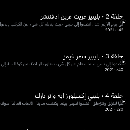
حلقة 2 • بليبيز غريت غرين ادفنتشر
في يوم الأرض هذا، انضموا إلى بليبي حيث يتعلم كل شيء عن الكوكب ويحول 
42د
•
2021
حلقة 3 • بليبيز سمر غيمز
انضموا إلى بليبي بينما يتعلم عن كل شيء يتعلق بالرياضة، من كرة السلة إلى ا
40د
•
2021
حلقة 4 • بليبي إكسبلورز ايه واتر بارك
هيا لننزلق ونتزحلق! انضموا لبليبي بينما يكتشف مدينة الألعاب المائبة سوك.
28د
•
2021