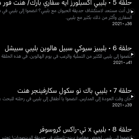
حلقة 5 • بليبي اكسبلورز ايه سفاري بارك/ هنت فور ذا بلاتي
هل أنت مستعد لاستكشاف حديقة الحيوان مع بليبي؟ انضموا إلى بليبي في ه
السفاري وأكثر من ذلك بكثير مع بليبي.
36د
•
2021
حلقة 6 • بليبيز سبوكي سبيل هالوين بليبي سبيشل
انضموا إلى بليبي للكثير من التسلية والرعب في يوم الهالوين، في هذه الحلقة
41د
•
2021
حلقة 7 • بليبي باك تو سكول سكارفينجر هنت
حان وقت العودة إلى المدارس، انضموا يا أطفال إلى بليبي في رحلته للبحث عن
39د
•
2021
حلقة 8 • بليبي x تي-راكس كروسوفر
انضموا إلى بليبي لخوض مغامرة دينو-تاستك في حديقة الدينصورات! تعتبر مقاب