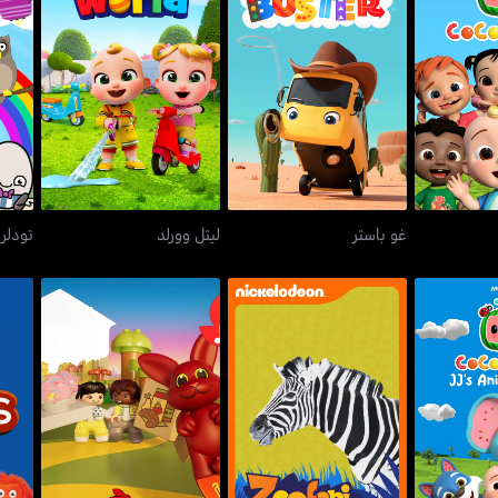
يلن
غو باستر
ليتل وورلد
غو باستر
ليتل وورلد
تودلر 
مال تايم
زوفاري
دوپلو أدفنتشرز
ذ