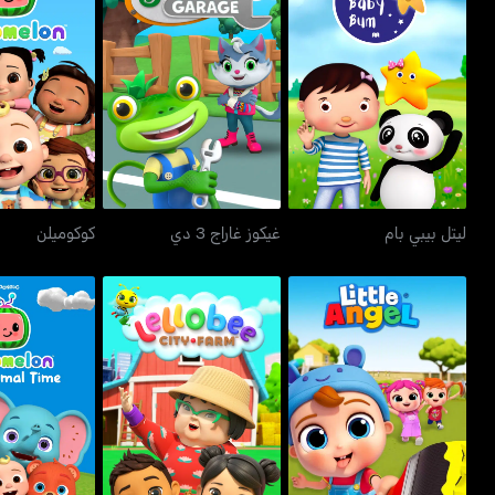
ليتل بيبي بام
غيكوز غاراج 3 دي
كوكوم
ليتل بيبي بام
غيكوز غاراج 3 دي
كوكوميلن
ليتل أنجل
ليلوبي سيتي فارم
جي جيز أني