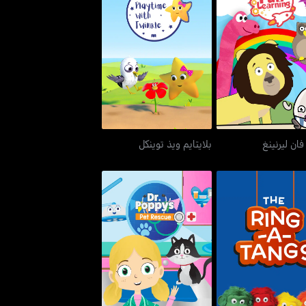
تودلر فان ليرنينغ
بلايتايم ويذ توينكل
فان ليرنينغ
بلايتايم ويذ توينكل
ا رينغ-ايه-تانغس
دكتور. بوبي