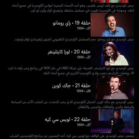
عرض كوميدي مع رالف لويس هاريس، وهو أحد الأسماء المميزة لنوادي الكوميديا في جميع أنحاء
البلاد، ومهارته في الكوميديا ظهرت في مسلسل ساينفلد وليفينغ كولر وأون أور أون.
حلقة 19 • راي رومانو
27د
•
1994
عرض كوميدي مع راي رومانو، نجم المسلسل الكوميدي التلفزيوني الشهير إيفريبادي لوفز رايموند.
حلقة 20 • لورا كايتلينغر
27د
•
1994
عرض كوميدي مع لورا كايتلينغر، القديمة على شبكة HBO في عام 1991 في برنامج ومن أوف ذا نايت
III، وواصلت كايتلينغر تصدر نوادي الكوميديا ​​الكبرى في جميع أنحاء البلاد.
حلقة 21 • جاك كوين
28د
•
1994
عرض كوميدي مع جاك كوين، الممثل الكوميدي الذي يحب التحدث عن الجانب الآخر من السياسة
والرياضة والدين والعلاقات والجنس والأطفال.
حلقة 22 • لويس سي كيه
27د
•
1994
يتضمن عرض كوميدي على الواقف مع لويس سي كيه، أحد المميزين من برنامج الكوميديين الشباب