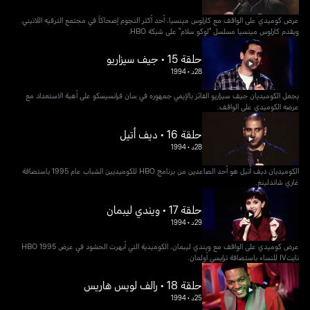
عرض كوميدي على الواقف مع كارلوس مينسيا، أحد أكثر النجوم إضحاكاً في مجتمع الترفيه اللاتيني.
ويقدم كارلوس مينسيا مسلسل "لوكو سلام" على شبكة HBO.
حلقة 15 • جيف سيزاريو
28د
•
1994
يجعل الكوميديان جيف سيزاريو الفائز بالإيمي جمهوره في سان فرانسيسكو على أهبة الاستعداد مع
عرضه الكوميدي على الواقف.
حلقة 16 • ديف أتيل
28د
•
1994
الكوميديان ديف أتيل هو أحد الصاعدين من برنامج HBO للكوميديين الشباب عام 1995 باستضافة
غاري شاندلينغ.
حلقة 17 • ويندي ليبمان
29د
•
1994
عرض كوميدي على الواقف مع ويندي ليبمان، الكوميدية التي أبهرت الحشود في عرض HBO 1995
نايتIV للنساء باستضافة ترايسي أولمان.
حلقة 18 • رالف لويس هاريس
25د
•
1994