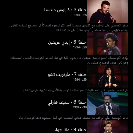
حلقة 3 • كارلوس مينسيا
28د
•
1994
عرض كوميدي على الواقف مع كارلوس مينسيا، أحد أكثر النجوم إضحاكاً في مجتمع الترفيه اللاتيني.
ويقدم كارلوس مينسيا مسلسل "لوكو سلام" على شبكة HBO.
حلقة 6 • إيدي غريفين
28د
•
1994
يؤدي الكوميديان الحيوي إيدي غريفين أداءً بدون رقابة في هذا العرض الكوميدي الخاص المضحك،
وهو ثاني عرض كوميدي منفرد له.
حلقة 7 • مارغريت تشو
29د
•
1994
كل الضحك يتواجد في نصف الوقت، مع الفنانة الكوميدية الأمريكية الكورية مارغريت تشو.
حلقة 8 • ستيف هارفي
30د
•
1994
عرض كوميدي على الواقف مع ستيف هارفي المتمرس في راسل سيمونز ديف كوميدي جام.
حلقة 9 • دانا جولد