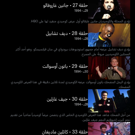
حلقة 27 • جانين غاروفالو
29د
•
1994
تؤدي الممثلة والكوميديان جانين غارفالو أول عرض كوميدي منفرد لها على HBO.
حلقة 28 • ديف تشابيل
28د
•
1994
يؤدي ديف تشابيل عرضه أمام جمهور استوديوهات برودواي في سان فرانسيسكو. وهو أحد أكثر
الممثلين الكوميديين مرونةً على المسرح.
حلقة 29 • باتون أوسوالت
30د
•
1994
يؤدي الرجل المضحك باتون أوسوالت عرضه الكوميدي لمدة ثلاثين دقيقة في هذا العرض الكوميدي
المضحك.
حلقة 30 • جيف غارلين
28د
•
1994
من أجل الضحك شاهد هذا العرض الكوميدي الخاص الذي يتضمن عرضاً كوميدياً صاخباً من تقديم
نجم كيرب إنتيوزازيم النجم جيف غارلين.
حلقة 33 • كاثلين ماديغان