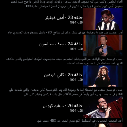
العام الماضي، وكتب سي كيه نصوصاً لديفيد ليترمان وكونان أوبراين ودانا كارفي، وأخرج فيلم قصير
بعنوان "آيس كريم" والذي فاز بالجائزة الكبرى في مهرجان أسبن السينمائي عام 1993.
حلقة 23 • أديل غيفينز
29د
•
1994
أديل غيفينز هي مقدمة ومؤدية عروض بشكل دائم في برنامج HBO راسل سيمونز ديف كوميدي جام.
حلقة 24 • جيف ستيلسون
29د
•
1994
عرض كوميدي على الواقف مع الكوميديان المتمرس جيف ستيلسون، المؤدي المتواضع والغير متكلف
الذي يقف ببساطة على المسرح ويجعلك تضحك.
حلقة 25 • كاثي غريفين
29د
•
1994
عرض كوميدي منفرد مع الممثلة البارعة ومؤدية العروض الكوميدية كاثي غريفين، والتي ظهرت على
التلفاز في ساينفلد ودريم أون وأيضاً في بعض الأفلام مثل بالب فيكشن وفيلم كابل غاي.
حلقة 26 • ديفيد كروس
28د
•
1994
أحد النجمين الشهيرين في المسلسل الكوميدي الشهر من HBO مستر شو.