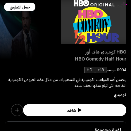
حمل التطبيق
HBO كوميدي هاف أور
HBO Comedy Half-Hour
1994
1 موسم
18+
HD
يتضمن أهم المواهب الكوميدية في التسعينيات من خلال هذه العروض االكوميدية
الخاصة التي تبلغ مدتها نصف ساعة.
كوميدي
شاهد
لفترة محدودة