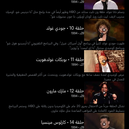
29د
•
1994
يتسلم دانا جولد حلقة ون نايت ستاند من HBO وظهر أيضاً في عدة برامج مثل "ذا دينيس شو، كوميك
ستريب لايف، ليت نايت ويذ كونان أوبراين، ذا جون ستيورات شو".
حلقة 10 • جودي غولد
29د
•
1994
ظهرت جودي غولد كثيراً في برنامج "أول أميركان غيرل"، وفي البرنامج التلفزيوني "ذا أرسينيو هول شو"
وبرنامج كوميدي سنترال "ذا إي ليست" و"روزين".
حلقة 11 • بوبكات غولدهويت
27د
•
1994
عرض كوميدي لمدة نصف ساعة مع بوبكات غولدهويت، ويتحدث عن أكثر القصص الحقيقية والمثيرة
للجدل في عصرنا.
حلقة 12 • مارك مارون
29د
•
1994
تشكل الحلقة جزءاً من الاحتفال بمرور 20 عام على الكوميديا بدون رقابة على HBO، وستمر البرنامج
بتسليط الضوء كالعادة على المواهب الصاعدة مثل مارك مارون.
حلقة 14 • كارلوس مينسيا
29د
•
1994