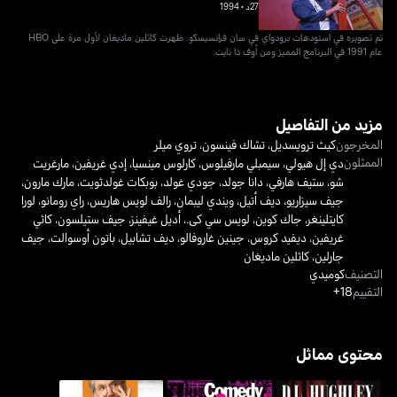
27د
•
1994
تم تصويره في استودهات برودواي في سان فرانسيسكو. ظهرت كاثلين ماديغان لأول مرة على HBO
عام 1991 في البرنامج المميز ومن أوف ذا نايت.
مزيد من التفاصيل
المخرجون
كيث ترويسديل
،
تشاك فينسون
،
تروي ميلر
الممثلون
دي إل هيولي
،
سيمبلي مارفيلوس
،
كارلوس مينسيا
،
إدي غريفين
،
مارغريت
شو
،
ستيف هارفي
،
دانا جولد
،
جودي غولد
،
بوبكات غولدثويت
،
مارك مارون
،
جيف سيزاريو
،
ديف أتيل
،
ويندي ليبمان
،
رالف لويس هاريس
،
راي رومانو
،
لورا
كايتلينغر
،
جاك كوين
،
لويس سي كى.
،
أديل غيفينز
،
جيف ستيلسون
،
كاثي
غريفين
،
ديفيد كروس
،
جينين غاروفالو
،
ديف تشابيل
،
باتون أوسوالت
،
جيف
جارلين
،
كاثلين ماديغان
التصنيف
كوميدي
التقييم
18+
محتوى مماثل