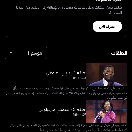
شاهد دون إعلانات وعلى شاشات متعدّدة، بالإضافة إلى العديد من المزايا
الحصرية
اشترك الآن
الحلقات
موسم 1
حلقة 1 • دي إل هيوغلي
28د
•
1994
د. إل هيوغلي: تم تسجيله في مركز يربا بوينا في سان فرانسيسكو، وهو يستهدف مواضيع مثل آل
جاكسون، وديفيد كوريش، وأوجه التشابه والاختلاف بين العائلات البيضاء والسمراء، وكونهم فقراء وسمر
في عيد الهالوين.
حلقة 2 • سيمبلي مارفيلوس
27د
•
1994
تم تصويره في مركز يربا بيونا في سان فرانسيسكو، يوتتحدث فيه الكوميديان الساخرة عن فقر حياتها
الاجتماعية ومشاهدتها لأميركاز موست ونتد لترى زوجها الذي تخلى عنها.