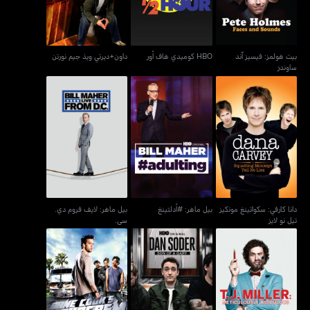
بيت هولمز: فيسيز آند
HBO كوميدي هاف أور
داون+ديرتي ويذ جيم نورتن
ساوندز
دانا كارفي: سكواتينغ مونكيز
بيل ماهر: لايف فروم دي.
بيل ماهر: #أدلتينغ
تيل نو لايز
سي.
دانا كارفي: سكواتينغ مونكيز
بيل ماهر: #أدلتينغ
بيل ماهر: لايف فروم دي.
تيل نو لايز
سي.
تي جاي ميلر: ميتيكلاسلي
دان سودر: سون أوف إي
دان كوكس تورغازم
ريدكيولاس
غاري