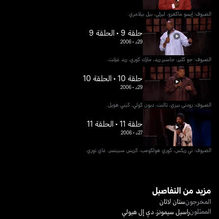
الضيوف: إيسو ماكغرو، ليزلي، بيل بيلامري.
حلقة 9 • الحلقة 9
29د
•
2006
الضيوف: جو كلير، جاسبر ريد، مارك كوري، ريد غرانت.
حلقة 10 • الحلقة 10
29د
•
2006
الضيوف: رودني بيري، تالنت، ديون كولي، كيني هويل.
حلقة 11 • الحلقة 11
27د
•
2006
الضيوف: تي ريكس، كوري هولكومب، كريس سبينسر، غاي توري.
مزيد من التفاصيل
المخرجون
ستان لاثان
الممثلون
راسيل سيمونز
،
دي إل هيولي