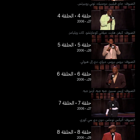
الضيوف: جاي فيليبز، دومنيك، توني روبيرتس.
حلقة 4 • الحلقة 4
27د
•
2006
الضيوف: كيفن هارت، ميلاني كومارتشو، كات ويليامز.
حلقة 5 • الحلقة 5
28د
•
2006
الضيوف: بروس بروس، ديراي، دي إل هيولي.
حلقة 6 • الحلقة 6
29د
•
2006
الضيوف: إريس سبيرز، جيه جيه، أرنيز جيه.
حلقة 7 • الحلقة 7
27د
•
2006
الضيوف: أليكس توماس، دون دي سي كوري.
حلقة 8 • الحلقة 8
29د
•
2006