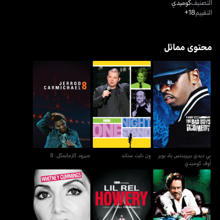
التصنيف
كوميدي
التقييم
18+
محتوى مماثل
بي ديدي بريزينتس باد بويز
ون نايت ستاند
جيرود كارمايمكل: 8
أوف كوميدي
بي ديدي بريزينتس باد بويز
ون نايت ستاند
جيرود كارمايمكل: 8
أوف كوميدي
ليل ريل هواري: آي سيد إت.
ويتني كامينغز: آيام يور
دنيس ميلر: أوول إن
يال ثينكينغ إت
غيرلفريند