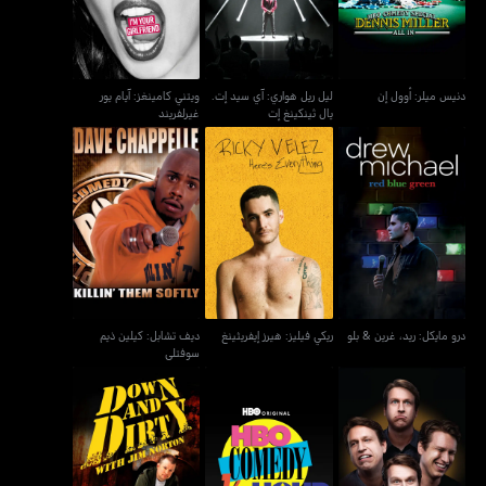
دنيس ميلر: أوول إن
ليل ريل هواري: آي سيد إت.
ويتني كامينغز: آيام يور
يال ثينكينغ إت
غيرلفريند
ديف تشابل: كيلين ذيم
درو مايكل: ريد، غرين & بلو
ريكي فيليز: هيرز إيفريثينغ
سوفتلي
درو مايكل: ريد، غرين & بلو
ريكي فيليز: هيرز إيفريثينغ
ديف تشابل: كيلين ذيم
سوفتلي
بيت هولمز: فيسيز آند
HBO كوميدي هاف أور
داون+ديرتي ويذ جيم نورتن
ساوندز