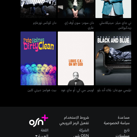
تي جاي ميلر: ميتيكلاسلي
دان سودر: سون أوف إي
دان كوكس تورغازم
ريدكيولاس
غاري
ترايسي مورغان: بلاك آند بلو
لويس سي كي: أو ماي غود
بيت هولمز: ديرتي كلين
ترايسي مورغان: بلاك آند بلو
لويس سي كي: أو ماي غود
بيت هولمز: ديرتي كلين
مساعدة
شروط الاستخدام
سياسة الخصوصية
تفعيل الرمز الترويجي
تابع
الشركة
اللغة
مسلسلات
OSN بلس
العربية