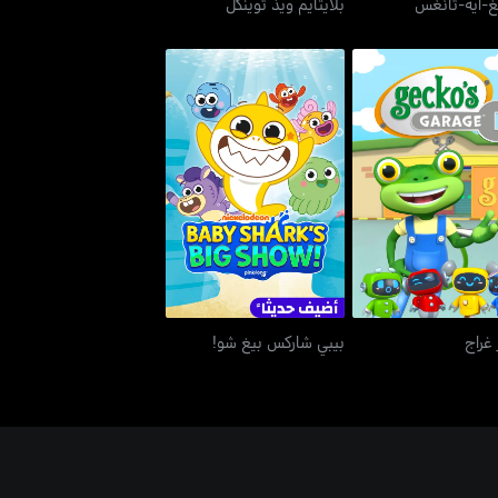
نغ-ايه-تانغس
بلايتايم ويذ توينكل
غيكوز غراج
بيبي شاركس بيغ شو!
 غراج
بيبي شاركس بيغ شو!