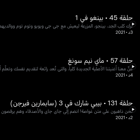
حلقة 45 • بينغو في 1
ترك كلب الجد، بينجو، المزرعة ليعيش مع جي جي ويويو وتوم توم ووالديهم! 
3د
•
2021
حلقة 57 • ماي نيم سونغ
غنِّ معنا أغنيتنا الأصلية الجديدة كلياً، والتي تُعد رائعة لتقديم نفسك وتعلّم
4د
•
2021
حلقة 131 • بيبي شارك في 3 (سابمارين فيرجن)
نحن ذاهبون على متن غواصة! انضم إلى جاي جاي والأصدقاء وهم يرقصون مع
2د
•
2021