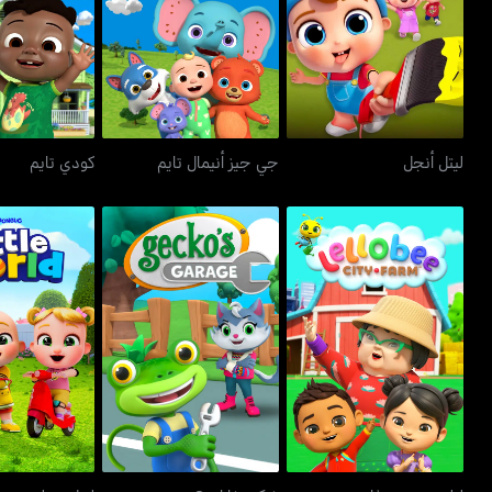
ليتل أنجل
جي جيز أنيمال تايم
كودي ت
ليتل أنجل
جي جيز أنيمال تايم
كودي تايم
ليلوبي سيتي فارم
غيكوز غاراج 3 دي
ليتل و