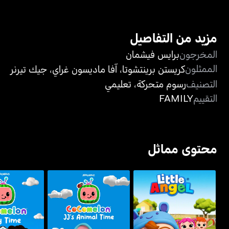
مزيد من التفاصيل
المخرجون
برايس فيشمان
الممثلون
كريستن برينتشوتا
،
آفا ماديسون غراي
،
جيك تيرنر
التصنيف
رسوم متحركة
،
تعليمي
التقييم
FAMILY
محتوى مماثل