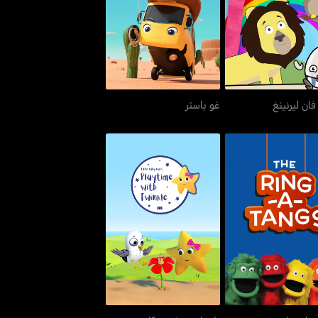
تودلر فان ليرنينغ
غو باستر
فان ليرنينغ
غو باستر
ا رينغ-ايه-تانغس
بلايتايم ويذ توينكل