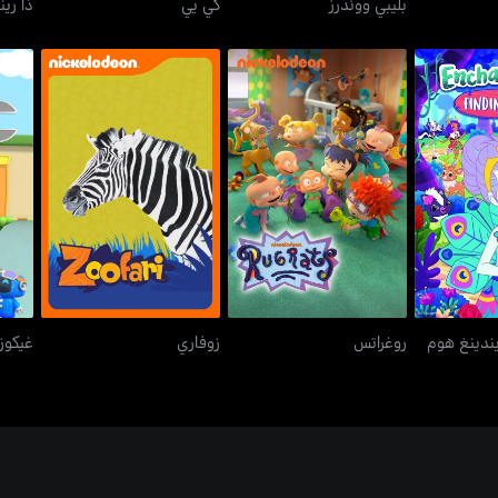
بليبي ووندرز
كي يي
ذا ري
فايندينغ هوم
روغراتس
زوفاري
ايندينغ هوم
روغراتس
زوفاري
غيكوز