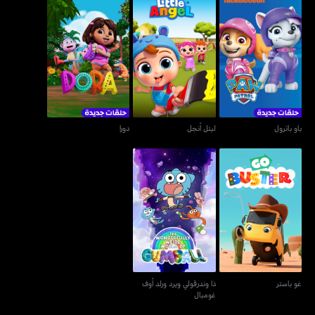
باو باترول
ليتل أنجل
دورا
باو باترول
ليتل أنجل
دورا
ذا وندرڤولي ويرد ورلد أوف
غو باستر
غومبال
غو باستر
ذا وندرڤولي ويرد ورلد أوف
غومبال