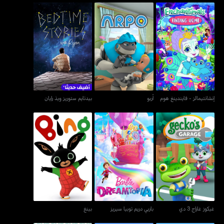
إنشانتيمالز - فايندينغ هوم
أربو
بيدتايم ستوريز ويذ رايان
إنشانتيمالز - فايندينغ هوم
أربو
بيدتايم ستوريز ويذ رايان
غيكوز غاراج 3 دي
باربي دريم توبيا سيريز
بينغ
غيكوز غاراج 3 دي
باربي دريم توبيا سيريز
بينغ