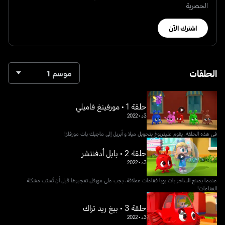
الحصرية
اشترك الآن
الحلقات
موسم 1
حلقة 1 • مورفينغ فاميلي
3د
•
2022
في هذه الحلقة، يقوم غليتربوغ بتحويل ميلا و أبريل إلى ماجيك بات مورفلز!
حلقة 2 • بابل أدفنتشر
3د
•
2022
عندما يصنع الساحر بات بوبا فقاعات عملاقة، يجب على مورفل تفجيرها قبل أن تُسبّب مشكلة
الفقاعات!
حلقة 3 • بيغ ريد تراك
3د
•
2022