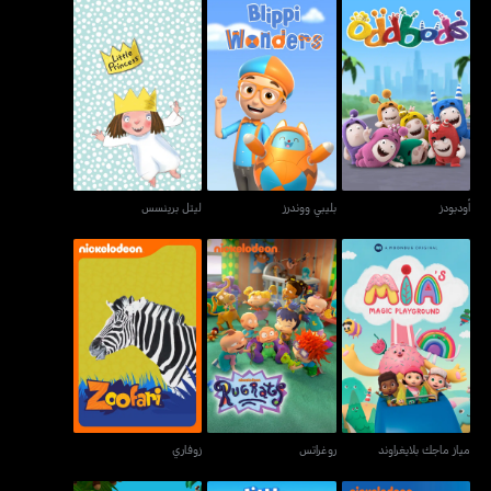
أودبودز
بليبي ووندرز
ليتل برينسس
أودبودز
بليبي ووندرز
ليتل برينسس
مياز ماجك بلايغراوند
روغراتس
زوفاري
مياز ماجك بلايغراوند
روغراتس
زوفاري