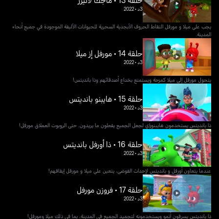
حلقة 13 • ماجك لاتيرز
3د
•
2022
يجب على ميلا و مورفل التقاط الحروف الأبجدية السحرية للحيوانات الأليفة الموجودة في جميع أنحاء
المدينة.
حلقة 14 • مورفل إز ميلا
3د
•
2022
يتحول مورفل إلى ميلا كمزحة ويستمتع بخداع أصدقائهم وذا بانديتس!
حلقة 15 • هايبنو بانديتس
3د
•
2022
ذا بانديتس يستخدمون هايبنوراي لجعل الجميع يفعلون ما يريدون. حتى الروبوت العملاق مورفل!
حلقة 16 • ذا أورفل بانديتس
3د
•
2022
عندما يتعاون أورفل و بانديتس لإحداث الفوضى، يتعين على ميلا و مورفل إيقافهم!
حلقة 17 • فروزن مورفل
3د
•
2022
ذا بانديتس يسرقون أتمو ويستخدمونه لتجميد الجميع في المدينة، بما في ذلك ميلا ومورفل!