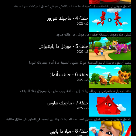
تتحول مورفل إلى شاحنة حمراء كبيرة لمساعدة الميكانيكي جو في توصيل المركبات عبر المدينة.
حلقة 4 • ماجيك هورور
3د
•
2022
تلتقي ميلا ومورفل بنسخة خضراء من مورفل من عالك ميرور.
حلقة 5 • مورفل ذا باينتبراش
3د
•
2022
يجب أن تقوم فرشاة الرسم السحرية مورفل بتلوين المدينة مرة أخرى بعد إزالة اللون!
حلقة 6 • جاينت أنملز
3د
•
2022
عندما يحول ذا بانديتس جميع الحيوانات إلى عمالقة، يجب على ميلا ومورفل إنقاذ الموقف.
حلقة 7 • ماجيك هاوس
3د
•
2022
يتحول مورفل إلى منزل طيران سحري لمساعدة الحيوانات والتنين الوحيد في العثور على منازل مثالية.
حلقة 8 • ميلا ذا بايبي