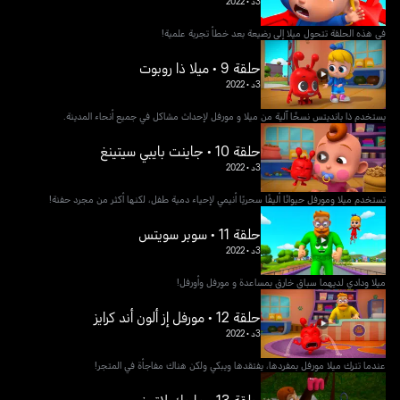
3د
•
2022
في هذه الحلقة تتحول ميلا إلى رضيعة بعد خطأ تجربة علمية!
حلقة 9 • ميلا ذا روبوت
3د
•
2022
يستخدم ذا بانديتس نسخًا آلية من ميلا و مورفل لإحداث مشاكل في جميع أنحاء المدينة.
حلقة 10 • جاينت بايبي سيتينغ
3د
•
2022
تستخدم ميلا ومورفل حيوانًا أليفًا سحريًا أنيمي لإحياء دمية طفل، لكنها أكثر من مجرد حفنة!
حلقة 11 • سوبر سويتس
3د
•
2022
ميلا ودادي لديهما سباق خارق بمساعدة و مورفل وأورفل!
حلقة 12 • مورفل إز ألون أند كرايز
3د
•
2022
عندما تترك ميلا مورفل بمفردها، يفتقدها ويبكي ولكن هناك مفاجأة في المتجر!