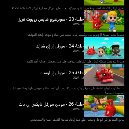
يسرق أورفل الكعكة المصنوعة من ميلا و مورفل. يجب على مورفل محاربة أورفل لاستعادة الكعكة.
حلقة 23 • سوبرهيرو شايس روبوت فريز
3د
•
2022
عندما تتعثر نسخة الروبوت من أوفيسير فريز، يجب على ميلا و مورفل إنقاذ الموقف!
حلقة 24 • مورفل إز إي شارك
4د
•
2022
عندما يتم رصد سمكة قرش على الشاطئ، يتوجّب على ميلا ومورفل حماية أصدقائهم.
حلقة 25 • مورفل إز لوست
3د
•
2022
عندما تهب الرياح القوية على مورفل وترميه بعيدًا، يجب أن تجد ميلا و مورفل طريقهما للعودة إلى
بعضهما البعض!
حلقة 26 • مودي مورفل تايكس إي باث
3د
•
2022
ينزلق البطريق في الوحل ويتعين على ميلا إيجاد طريقة للقبض عليه والاستحمام.