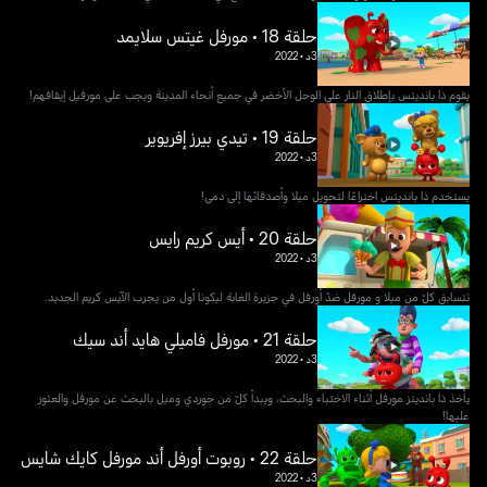
حلقة 18 • مورفل غيتس سلايمد
3د
•
2022
يقوم ذا بانديتس بإطلاق النار على الوحل الأخضر في جميع أنحاء المدينة ويجب على مورفيل إيقافهم!
حلقة 19 • تيدي بيرز إفريوير
3د
•
2022
يستخدم ذا بانديتس اختراعًا لتحويل ميلا وأصدقائها إلى دمى!
حلقة 20 • أيس كريم رايس
3د
•
2022
تتسابق كلّ من ميلا و مورفل ضدّ أورفل في جزيرة الغابة ليكونا أول من يجرب الآيس كريم الجديد.
حلقة 21 • مورفل فاميلي هايد أند سيك
3د
•
2022
يأخذ ذا بانديتز مورفل أثناء الاختباء والبحث، ويبدأ كلّ من جوردي وميل بالبحث عن مورفل والعثور
عليها!
حلقة 22 • روبوت أورفل أند مورفل كايك شايس
3د
•
2022