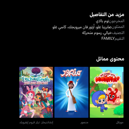
مزيد من التفاصيل
المخرجون
توم بالاي
الممثلون
صابرينا غلو
،
أرتور فان ميرويجك
،
كاسي غلو
التصنيف
خيالي
،
رسوم متحركة
التقييم
FAMILY
محتوى مماثل
مورفل
منصور
إنشانتيملز: تيلز فروم إيفرويلد
مورفل
منصور
إنشانتيملز: تيلز فروم إيفرويلد