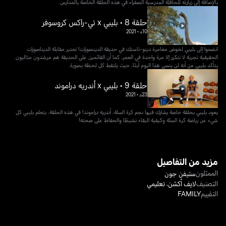
بالإضافة إلى زيارته للحافلة المدرسية الصفراء في هذه الحلقة الخاصة بالمدارس.
حلقة 8 • بليبي x تي-راكس كروسوفر
10د
•
2021
انضموا إلى بليبي لخوض مغامرة دينو-تاستك في حديقة الدينصورات! تعتبر مقابلة الديناصورات
الحقيقية تجربة لا تتكرر إلا مرة واحدة في العمر، كما أن القائمين على الحديقة هم مرشدون مثاليون.
يتأكد بليبي من أنه لن ينسى هذا اليوم أبدًا، حيث يلتقط كل لحظة بصورة.
حلقة 9 • بليبي x أندريه دراموند
23د
•
2021
يعود بليبي بحلقة خاصة يشارك فيها نجم كرة السلة، أندريه دراموند! في هذه الحلقة، يتعلم بليبي كل
شيء عن رياضة كرة السلة وكيفية البقاء نشيطًا والحفاظ على صحته!
مزيد من التفاصيل
الممثلون
ستيفن جون
التصنيف
لايف أكشن
،
تعليمي
التقييم
FAMILY