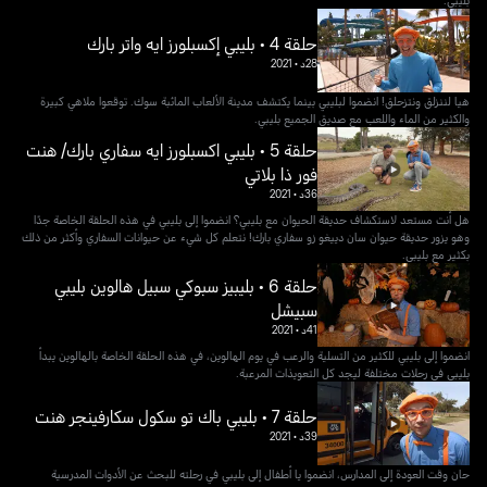
حلقة 4 • بليبي إكسبلورز ايه واتر بارك
28د
•
2021
هيا لننزلق ونتزحلق! انضموا لبليبي بينما يكتشف مدينة الألعاب المائبة سوك. توقعوا ملاهي كبيرة
والكثير من الماء واللعب مع صديق الجميع بليبي.
حلقة 5 • بليبي اكسبلورز ايه سفاري بارك/ هنت
فور ذا بلاتي
36د
•
2021
هل أنت مستعد لاستكشاف حديقة الحيوان مع بليبي؟ انضموا إلى بليبي في هذه الحلقة الخاصة جدًا
وهو يزور حديقة حيوان سان دييغو زو سفاري بارك! نتعلم كل شيء عن حيوانات السفاري وأكثر من ذلك
بكثير مع بليبي.
حلقة 6 • بليبيز سبوكي سبيل هالوين بليبي
سبيشل
41د
•
2021
انضموا إلى بليبي للكثير من التسلية والرعب في يوم الهالوين، في هذه الحلقة الخاصة بالهالوين يبدأ
بليبي في رحلات مختلفة ليجد كل التعويذات المرعبة.
حلقة 7 • بليبي باك تو سكول سكارفينجر هنت
39د
•
2021
حان وقت العودة إلى المدارس، انضموا يا أطفال إلى بليبي في رحلته للبحث عن الأدوات المدرسية