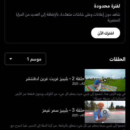
لفترة محدودة
شاهد دون إعلانات وعلى شاشات متعدّدة، بالإضافة إلى العديد من المزايا
الحصرية
اشترك الآن
الحلقات
موسم 1
حلقة 2 • بليبيز غريت غرين ادفنتشر
42د
•
2021
في يوم الأرض هذا، انضموا إلى بليبي حيث يتعلم كل شيء عن الكوكب ويحول قطعة من الأرض
المتناثرة إلى حديقة جميلة!
حلقة 3 • بليبيز سمر غيمز
40د
•
2021
انضموا إلى بليبي بينما يتعلم عن كل شيء يتعلق بالرياضة، من كرة السلة إلى التنس، هيا لنمرح مع
بليبي.