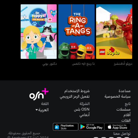
دوپلو أدفنتشرز
ذا رينغ-ايه-تانغس
دكتور. بوبي
دوپلو أدفنتشرز
ذا رينغ-ايه-تانغس
دكتور. بوبي
مساعدة
شروط الاستخدام
سياسة الخصوصية
تفعيل الرمز الترويجي
تابع
الشركة
اللغة
مسلسلات
OSN بلس
العربية
أفلام
أنغامي
الفئات
جميع الحقوق محفوظة.
تواصل معنا
Anghami FZ LLC 2024 ©