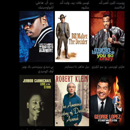
روبيرت كلين: أنفير آند
لويس بلاك: ريد، وايت آند
دي. أل. هاغلي:
أنبالانسد
سكرود
أنابولوجيتيك
بي ديدي بريزينتس باد بويز
مارتن لورينس: يو سو كرايزي
بيل ماهر: ذا ديسايدر
أوف كوميدي
مارتن لورينس: يو سو كرايزي
بيل ماهر: ذا ديسايدر
بي ديدي بريزينتس باد بويز
أوف كوميدي
جورج لوبيز: إتس نت مي
روبيرت كلين: ذا أموروس
جيرود كارمايكل: لوف أت ذا
إتس يو
باسبوي أوف ديكاتور أفينيو
ستور