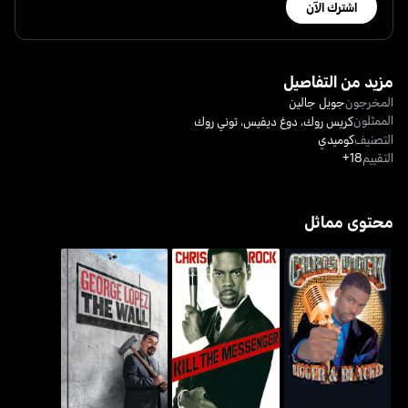
اشترك الآن
مزيد من التفاصيل
المخرجون
جويل جالين
الممثلون
كريس روك
،
دوغ ديفيس
،
توني روك
التصنيف
كوميدي
التقييم
18+
محتوى مماثل
كريس روك: كيل ذا
كريس روك: بيغر & بلاكر
جورج لوبيز: ذا وول
ماسينجر