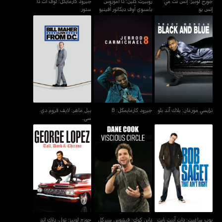
جورج لوبيز: إتس نت مي
روبيرت كلين: ذا أموروس
جيرود كارمايكل: لوف أت ذا
إتس يو
باسبوي أوف ديكاتور أفينيو
ستور
بيل ماهر: لايف فروم دي.
ترايسي مورغان: بلاك آند بلو
جيرود كارمايمكل: 8
سي.
ترايسي مورغان: بلاك آند بلو
جيرود كارمايمكل: 8
بيل ماهر: لايف فروم دي.
سي.
جورج لوبيز: تول، دارك اند
بوب ساغيت: ذات آينت رايت
داين كوك: فيشوس سيركل
شيكانو
بوب ساغيت: ذات آينت رايت
داين كوك: فيشوس سيركل
جورج لوبيز: تول، دارك اند