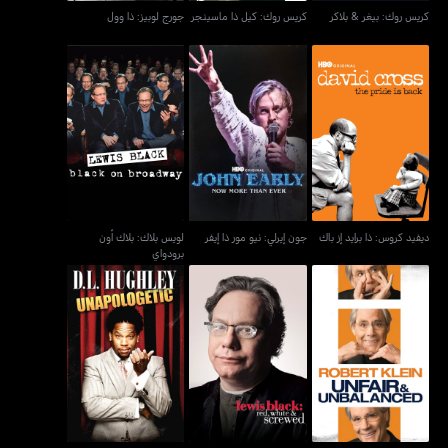
كريس روك: بيغر & بلاكر
كريس روك: كيل ذا ماسينجر
جورج لوبيز: ذا وول
لويس بلاك: بلاك أون
ديفيد كروس: ذا برايد إز باك
جون إيرلي: نيو مور ذا إيفر
برودواي
ديفيد كروس: ذا برايد إز باك
جون إيرلي: نيو مور ذا إيفر
لويس بلاك: بلاك أون
برودواي
روبيرت كلين: أنفير آند
لويس بلاك: ريد، وايت آند
دي. أل. هاغلي:
أنبالانسد
سكرود
أنابولوجيتيك