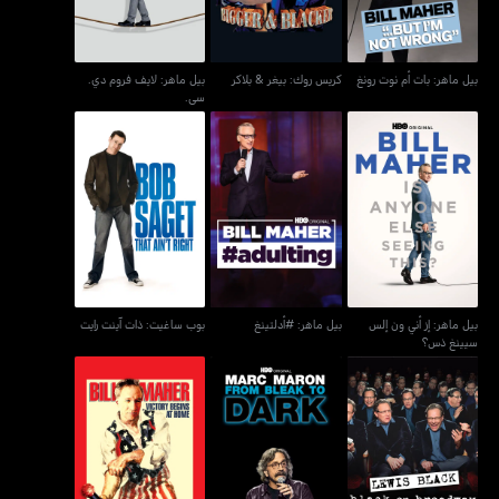
بيل ماهر: بات أم نوت رونغ
كريس روك: بيغر & بلاكر
بيل ماهر: لايف فروم دي.
سي.
بيل ماهر: إز أني ون إلس
بيل ماهر: #أدلتينغ
بوب ساغيت: ذات آينت رايت
سيينغ ذس؟
بيل ماهر: إز أني ون إلس
بيل ماهر: #أدلتينغ
بوب ساغيت: ذات آينت رايت
سيينغ ذس؟
لويس بلاك: بلاك أون
مارك مارون: فروم بليك تو
بيل ماهر: فيكتري بيغنز أت
برودواي
دارك
هوم