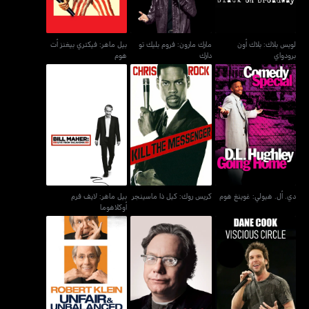
لويس بلاك: بلاك أون
مارك مارون: فروم بليك تو
بيل ماهر: فيكتري بيغنز أت
برودواي
دارك
هوم
كريس روك: كيل ذا
بيل ماهر: لايف فرم
دي. أل. هيولي: غوينغ هوم
ماسينجر
أوكلاهوما
دي. أل. هيولي: غوينغ هوم
كريس روك: كيل ذا ماسينجر
بيل ماهر: لايف فرم
أوكلاهوما
لويس بلاك: ريد، وايت آند
روبيرت كلين: أنفير آند
داين كوك: فيشوس سيركل
سكرود
أنبالانسد