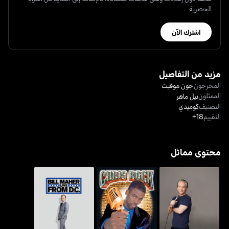
الحصرية
اشترك الآن
مزيد من التفاصيل
المخرجون
جون موفيت
الممثلون
بيل ماهر
التصنيف
كوميدي
التقييم
18+
محتوى مماثل
بيل ماهر: لايف فروم دي.
بيل ماهر: بات أم نوت رونغ
كريس روك: بيغر & بلاكر
سي.