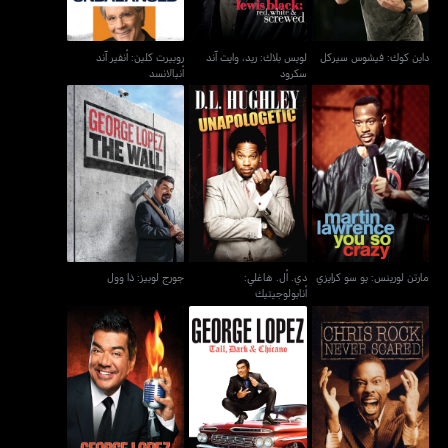
داين كوك: فيشوس سيركل
لويس بلاك: ريد، وايت آند
روبيرت كلين: أنفير آند
سكرود
أنبالانسد
دي. أل. هاغلي:
مارتن لورينس: يو سو كرايزي
جورج لوبيز: ذا وول
أنابولوجيتيك
مارتن لورينس: يو سو كرايزي
دي. أل. هاغلي:
جورج لوبيز: ذا وول
أنابولوجيتيك
جورج لوبيز: تول، دارك اند
جورج لوبيز: إتس نت مي
كريس روك: نيفر سكيرد
شيكانو
إتس يو