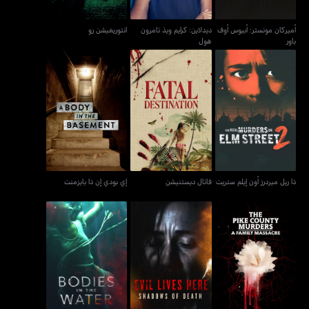
أميركان مونستر: أبيوس أوف
ديدلاين: كرايم ويذ تامرون
انتوريغيشن رو
باور
هول
ذا ريل ميردرز أون إيلم
فاتال ديستنيشن
إي بودي إن ذا بايزمنت
ستريت
ذا ريل ميردرز أون إيلم ستريت
فاتال ديستنيشن
إي بودي إن ذا بايزمنت
ذا بايك كونتري ميردرز: إي
ايفل ليفز هير: شادوز أوف
بوديز إن ذا ووتر
فاميلي ماساكر
ديث