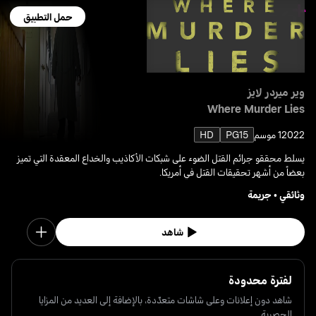
حمل التطبيق
وير ميردر لايز
Where Murder Lies
2022
1 موسم
PG15
HD
يسلط محققو جرائم القتل الضوء على شبكات الأكاذيب والخداع المعقدة التي تميز
بعضاً من أشهر تحقيقات القتل في أمريكا.
وثائقي
•
جريمة
شاهد
لفترة محدودة
شاهد دون إعلانات وعلى شاشات متعدّدة، بالإضافة إلى العديد من المزايا
الحصرية