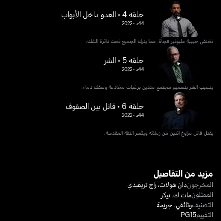
حلقة 4 • العدو داخل الأبواب
44د
•
2022
تختفي حبيبة مليونير فجأة، مما يترك الجميع تحت دائرة الشك.
حلقة 5 • الشر
44د
•
2022
يتسبب الشر بتسميم مجتمع متدين برغبات مخادعة وسفك دماء.
حلقة 6 • قاتل بين الصفوف
44د
•
2022
يقتل قاتل مراوغ اثنين من زملائه ويكسر الثقة المقدسة.
مزيد من التفاصيل
المخرجون
دان هولات
،
راج تريفيدي
الممثلون
مات ك. بيكر
التصنيف
وثائقي
،
جريمة
التقييم
PG15