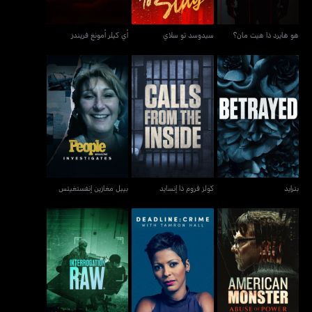
هو هايرد ذا هيت مان؟
سيدوسد تو سلاي
أي كيلر أمونغ فريندز
بترايد
كولز فروم ذا إنسايد
بيبل مغازين إنفستغيتس
بترايد
كولز فروم ذا إنسايد
بيبل مغازين إنفستغيتس
أميركان مونستر: أبيوس أوف
ديدلاين: كرايم ويذ تامرون
انتوريغيشن رو
باور
هول