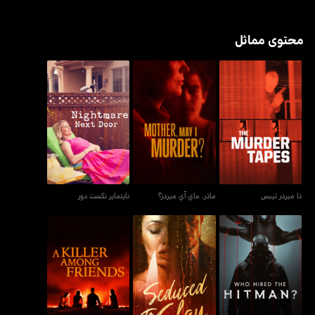
محتوى مماثل
ذا ميردر تيبس
ماذر، ماي آي ميردر؟
نايتماير نكست دور
ذا ميردر تيبس
ماذر، ماي آي ميردر؟
نايتماير نكست دور
هو هايرد ذا هيت مان؟
سيدوسد تو سلاي
أي كيلر أمونغ فريندز