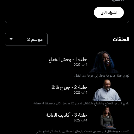
اشترك الآن
الحلقات
موسم 2
حلقة 1 • وحش الخداع
44د
•
2022
تودي حياة مزدوجة برجل إلى موجة من القتل.
حلقة 2 • جروح قاتلة
44د
•
2022
يؤدي كل من الجشع والخداع والقتلإلى تدمير تقاعد رجل كان مخططًا له بعناية.
حلقة 3 • أكاذيب العائلة
44د
•
2022
تتسبب جريمة قتل في سبيس كوست بإرسال المحققين باتجاه أثر خداع عائلي.