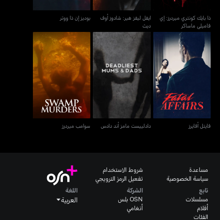
ذا بايك كونتري ميردرز: إي
ايفل ليفز هير: شادوز أوف
بوديز إن ذا ووتر
فاميلي ماساكر
ديث
فايتل أفايرز
دادلييست مامز أند دادس
سوامب ميردرز
فايتل أفايرز
دادلييست مامز أند دادس
سوامب ميردرز
مساعدة
شروط الاستخدام
سياسة الخصوصية
تفعيل الرمز الترويجي
تابع
الشركة
اللغة
مسلسلات
OSN بلس
العربية
أفلام
أنغامي
الفئات