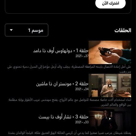
اشترك الآن
الحلقات
موسم 1
حلقة 1 • دولهاوس أوف ذا دامد
37د
•
2021
على أمل إعادة الاتصال بابنته المراهقة المضطربة، يجلب والد أرمل مؤخرا إلى المنزل دمية تحتوي على
سر رهيب.
حلقة 2 • مونستر ان ذا ماشين
34د
•
2021
أثناء استخدام آلات خاصة مصممة للتواصل مع عالم الأرواح، يفتح مهندس غريب الأطوار بوابة مظلمة
بين الواقع والعالم الشرير.
حلقة 3 • تشار أوف ذا بيست
33د
•
2021
يمتلك شيطان مرعب صبيا صغيرا كما يدعي أن كرسي العائلة الهزاز العتيق ملكه، فيلجأ الوالدان بشدة