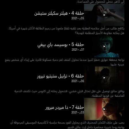
إلى كاهن محلي للحصول على المساعدة.
حلقة 4 • هيلتر سكيلتر ستيشن
35د
•
2021
يكافح طالب من أجل سلامته العقلية بعد تلقيه تلفازا ملعونا من زعيم الطائفة الأكثر شهرة في أمريكا.
هل يمكنه مقاومة الأسرار المظلمة للهدية؟
حلقة 5 • بوسيسد باي بيغي
37د
•
2021
تواجه محققة خوارق خطرا كبيرا عندما تحاول كشف لغز دمية مسكونة قادرة على إيذاء أي شخص يضع
عينيه عليها.
حلقة 6 • ترايبل ستيتيو تيرور
36د
•
2021
يوافق سائق توصيل على نقل تمثال قبلي خشبي، فتتحول رحلته إلى كابوس حيث تكشف الدمية
الغامضة عن قوتها المظلمة.
حلقة 7 • ذا ميردر ميرور
33د
•
2021
يجب على عازف الكمان المحترف الذي يحاول الفوز بمنحة دراسية لأكاديمية الموسيقى المرموقة أن
يواجه روحا شريرة محاصرة داخل إرث عائلي قديم.