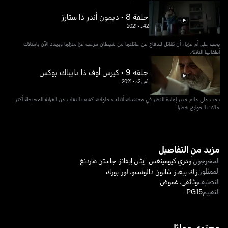
حلقة 8 • ديمون أندر ذا ستارز
42د
•
2021
يجب على أم عزباء أن تقاتل للدفاع عن عائلتها من شيطان مرعب غزا منزلها ويهدد الآن بامتلاك
أطفالها الثلاثة.
حلقة 9 • كيرس أوف ذا دايباك بوكس
1س 2د
•
2021
يجب على عالم خبير إعادة النظر في معتقداته أثناء محاولاته كشف النقاب عن الغرابة المحيطة أكثر
حالات الخوارق خطرا.
مزيد من التفاصيل
المخرجون
أودري كيومينغس
،
إيثان إيفانز
،
جاستن هاردنغ
الممثلون
زاك بيغنز
،
شانون دالونتسو
،
لورا بورك
التصنيف
وثائقي
،
غموض
التقييم
PG15
محتوى مماثل