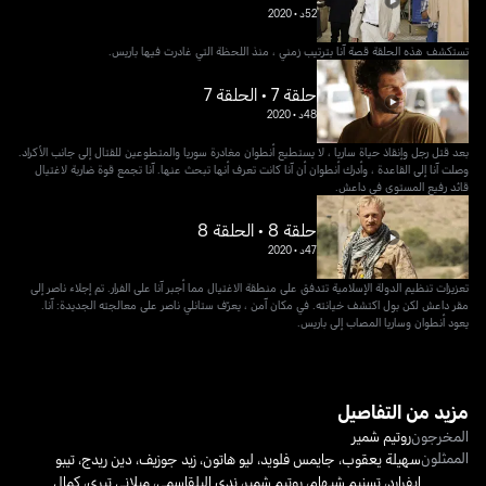
52د
•
2020
تستكشف هذه الحلقة قصة آنا بترتيب زمني ، منذ اللحظة التي غادرت فيها باريس.
حلقة 7 • الحلقة 7
48د
•
2020
بعد قتل رجل وإنقاذ حياة ساريا ، لا يستطيع أنطوان مغادرة سوريا والمتطوعين للقتال إلى جانب الأكراد.
وصلت آنا إلى القاعدة ، وأدرك أنطوان أن آنا كانت تعرف أنها تبحث عنها. آنا تجمع قوة ضاربة لاغتيال
قائد رفيع المستوى في داعش.
حلقة 8 • الحلقة 8
47د
•
2020
تعزيزات تنظيم الدولة الإسلامية تتدفق على منطقة الاغتيال مما أجبر آنا على الفرار. تم إجلاء ناصر إلى
مقر داعش لكن بول اكتشف خيانته. في مكان آمن ، يعرّف ستانلي ناصر على معالجته الجديدة: آنا.
يعود أنطوان وساريا المصاب إلى باريس.
مزيد من التفاصيل
المخرجون
روتيم شمير
الممثلون
سهيلة يعقوب
،
جايمس فلويد
،
ليو هاتون
،
زيد جوزيف
،
دين ريدج
،
تيبو
إيفرارد
،
تسنيم شيهام
،
روتيم شمير
،
ندى البلقاسمي
،
ميلاني تيري
،
كمال