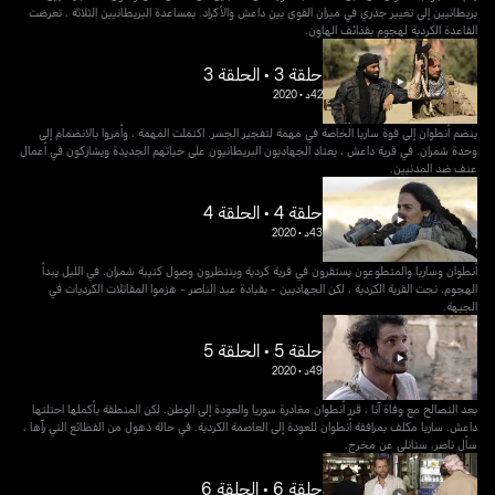
بريطانيين إلى تغيير جذري في ميزان القوى بين داعش والأكراد. بمساعدة البريطانيين الثلاثة ، تعرضت
القاعدة الكردية لهجوم بقذائف الهاون.
حلقة 3 • الحلقة 3
42د
•
2020
ينضم أنطوان إلى قوة ساريا الخاصة في مهمة لتفجير الجسر. اكتملت المهمة ، وأمروا بالانضمام إلى
وحدة شمران. في قرية داعش ، يعتاد الجهاديون البريطانيون على حياتهم الجديدة ويشاركون في أعمال
عنف ضد المدنيين.
حلقة 4 • الحلقة 4
43د
•
2020
أنطوان وساريا والمتطوعون يستقرون في قرية كردية وينتظرون وصول كتيبة شمران. في الليل يبدأ
الهجوم. نجت القرية الكردية ، لكن الجهاديين - بقيادة عبد الناصر - هزموا المقاتلات الكرديات في
الجبهة.
حلقة 5 • الحلقة 5
49د
•
2020
بعد التصالح مع وفاة آنا ، قرر أنطوان مغادرة سوريا والعودة إلى الوطن. لكن المنطقة بأكملها احتلتها
داعش. ساريا مكلف بمرافقة أنطوان للعودة إلى العاصمة الكردية. في حالة ذهول من الفظائع التي رآها ،
سأل ناصر، ستانلي عن مخرج.
حلقة 6 • الحلقة 6