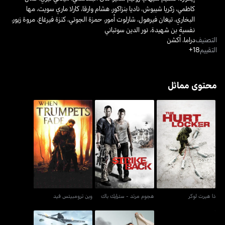
كاظمي
،
زكريا شيبوش
،
ناديا بنزاكور
،
هشام وارقا
،
كارلا ماري سويت
،
مها
البخاري
،
تيغان فيرهول
،
شارلوت أمور
،
حمزة الجوتي
،
كنزة فيرغاغ
،
مروة زيور
،
نفسية بن شهيدة
،
نور الدين سوتباني
التصنيف
دراما
،
أكشن
التقييم
18+
محتوى مماثل
ذا هيرت لوكر
هجوم مرتد - سترايك باك
وين ترومبيتس فيد
ذا هيرت لوكر
هجوم مرتد - سترايك باك
وين ترومبيتس فيد