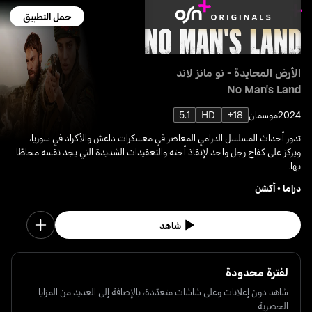
حمل التطبيق
الأرض المحايدة - نو مانز لاند
No Man's Land
2024
موسمان
18+
HD
5.1
تدور أحداث المسلسل الدرامي المعاصر في معسكرات داعش والأكراد في سوريا،
ويركز على كفاح رجل واحد لإنقاذ أخته والتعقيدات الشديدة التي يجد نفسه محاطًا
بها.
دراما
•
أكشن
شاهد
لفترة محدودة
شاهد دون إعلانات وعلى شاشات متعدّدة، بالإضافة إلى العديد من المزايا
الحصرية