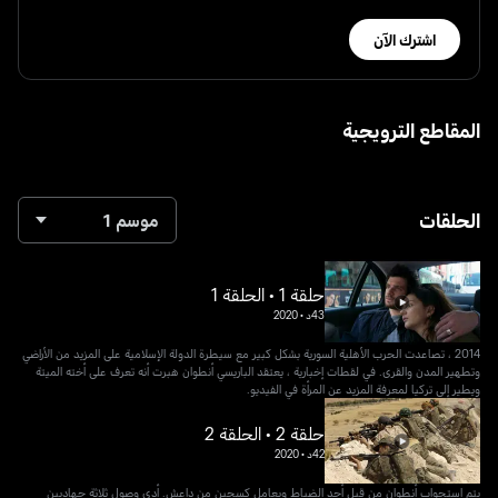
اشترك الآن
المقاطع الترويجية
الحلقات
موسم 1
حلقة 1 • الحلقة 1
43د
•
2020
2014 ، تصاعدت الحرب الأهلية السورية بشكل كبير مع سيطرة الدولة الإسلامية على المزيد من الأراضي
وتطهير المدن والقرى. في لقطات إخبارية ، يعتقد الباريسي أنطوان هبرت أنه تعرف على أخته الميتة
ويطير إلى تركيا لمعرفة المزيد عن المرأة في الفيديو.
حلقة 2 • الحلقة 2
42د
•
2020
يتم استجواب أنطوان من قبل أحد الضباط ويعامل كسجين من داعش. أدى وصول ثلاثة جهاديين