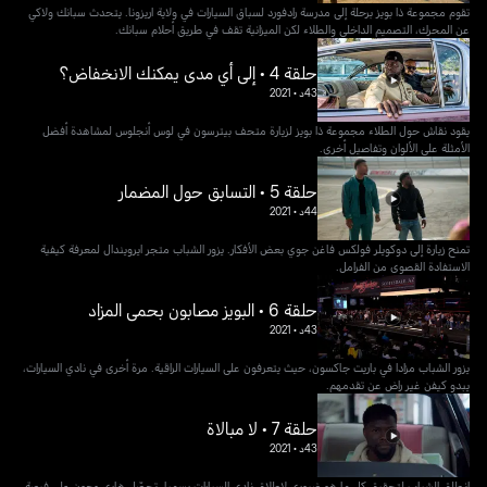
تقوم مجموعة ذا بويز برحلة إلى مدرسة رادفورد لسباق السيارات في ولاية اريزونا. يتحدث سبانك ولاكي
عن المحرك، التصميم الداخلي والطلاء لكن الميزانية تقف في طريق أحلام سبانك.
حلقة 4 • إلى أي مدى يمكنك الانخفاض؟
43د
•
2021
يقود نقاش حول الطلاء مجموعة ذا بويز لزيارة متحف بيترسون في لوس أنجلوس لمشاهدة أفضل
الأمثلة على الألوان وتفاصيل أخرى.
حلقة 5 • التسابق حول المضمار
44د
•
2021
تمنح زيارة إلى دوكويلر فولكس فاغن جوي بعض الأفكار. يزور الشباب متجر ايرويندال لمعرفة كيفية
الاستفادة القصوى من الفرامل.
حلقة 6 • البويز مصابون بحمى المزاد
43د
•
2021
يزور الشباب مزادا في باريت جاكسون، حيث يتعرفون على السيارات الراقية. مرة أخرى في نادي السيارات،
يبدو كيفن غير راض عن تقدمهم.
حلقة 7 • لا مبالاة
43د
•
2021
انطلق الشباب لتحقيق كل ما هو ضروري لإطلاق نادي السيارات رسميا. تحصّل هاري وجون على فرصة