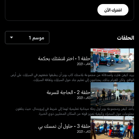
اشترك الآن
الحلقات
موسم 1
حلقة 1 • اختر مُنشئك بحكمة
44د
•
2021
يريد كيفن هارت وأصدقائه من مجموعة بلاستك كاب بويز أن يطبقوا شغفهم في السيارات على أرض
الواقع، ولكن للقيام بذلك، يحتاجون إلى تعليم جاد حول السيارات وثقافة السيارات.
حلقة 2 • الحاجة للسرعة
43د
•
2021
يأخذ كيفن ومجموعة بويز أول رحلة ميدانية تعليمية لهما إلى شريط في إيرويندال، حيث يتلقون
معلومات حول المحرك وكيفية تعزيز قوته من السكان المحليين ذوي الخبرة.
حلقة 3 • حاول أن تمسك بي
43د
•
2021