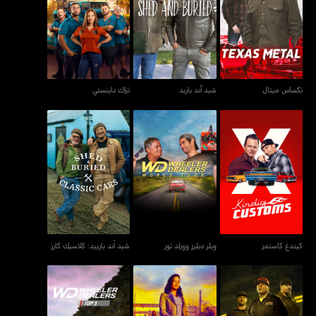
تكساس ميتال
شيد آند باريد
تراك داينستي
تكساس ميتال
شيد آند باريد
تراك داينستي
كيندغ كاستمز
ويلر ديلرز وورلد تور
شيد أند بارييد: كلاسيك كارز
كيندغ كاستمز
ويلر ديلرز وورلد تور
شيد أند بارييد: كلاسيك كارز