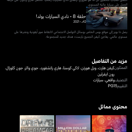
العمل على سيارة عالية المستوى.
حلقة 8 • نادي السيارات يولد!
42د
•
2021
يصل ذا بويز إلى موقع بوس الخاص بوسائل التواصل الاجتماعي لالتقاط صور أيقونية ونشرها على
مستوى عالمي. يفاجئ كيفن الجميع بارستء هدف جديد للمجموعة.
مزيد من التفاصيل
الممثلون
كيفن هارت
،
ويل هورتن
،
لاكي كوستا
،
هاري راتشفورد
،
جوي والز
،
جون كلوزال
،
رون ايفرلين
التصنيف
واقعي
،
سيارات
التقييم
PG15
محتوى مماثل