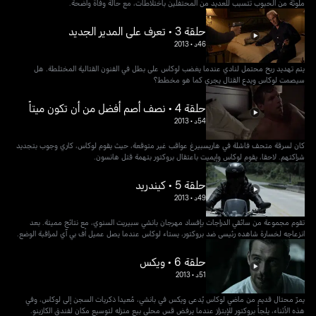
ملوثة من الحبوب تتسبب للعديد من المحتفلين باختلاطات، مع حالة وفاة واضحة.
حلقة 3 • تعرف على المدير الجديد
46د
•
2013
يتم تهديد ربح محتمل لنادي عندما يغضب لوكاس على بطل في الفنون القتالية المختلطة. هل
سيصمت لوكاس ويدع القتال يجري كما هو مخطط؟
حلقة 4 • نصف أصم أفضل من أن تكون ميتاً
54د
•
2013
كان لسرقة متحف فاشلة في هاريسبيرغ عواقب غير متوقعة، حيث يقوم لوكاس، كاري وجوب بتجديد
شراكتهم. لاحقا، يقوم لوكاس وإيميت باعتقال بروكتور بتهمة قتل هانسون.
حلقة 5 • كيندريد
49د
•
2013
تقوم مجموعة من سائقي الدراجات بإفساد مهرجان بانشي سبيريت السنوي، مع نتائج مميتة. بعد
انزعاجه لخسارة شاهده رئيسي ضد بروكتور، يستاء لوكاس عندما يصل عميل أف بي آي لمراقبة الوضع.
حلقة 6 • ويكس
51د
•
2013
يمرّ محتال قديم من ماضي لوكاس يُدعى ويكس في بانشي، مُعيدا ذكريات السجن إلى لوكاس، وفي
هذه الأثناء، يلجأ بروكتور للإبتزاز عندما يرفض قس محلي بيع منزله لتوسيع مكان لفندق الكازينو.