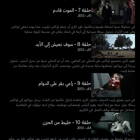
حلقة 7 • الموت قادم
41د
•
2013
في محاولة منها لحماية نفسها وعائلتها، تقرر كاري أن تسلم لوكاس لرابيت، مما يهدد تخفي لوكاس.
وفي هذه الأثناء، تتحول سرقة صيدلية إلى أزمة في اتخاذ رهائن في مدرسة ثانوية محلية.
حلقة 8 • سوف نعيش إلى الأبد
47د
•
2013
تقوم كاري بتشجيع لوكاس على التخلي عن الماضي. بعد أن تم التخلي عنها من منزل آميش، تتحول
ريبيكا إلى بروكتور ليعطيها بداية جديدة في بانشي، وتستعيد كاري الذكريات بعد زيارة مفاجئة من
ضابط رابيت.
حلقة 9 • راعي بقر على الدوام
43د
•
2013
في حين يضيّق رابيت الحصار، تحاول كاري جاهدة إخراج عائلتها من البلدة. يرسل بروكتور إلى لوكاس
رسالة حول عبثه مع إبنة أخيه، يقوم أليكس لونغشادو بتوظيف سفاح لديه مهارات في المقامرة
ليتعامل مع مشكلة توقف العمل في الكازينو.
حلقة 10 • خليط من الحزن
54د
•
2013
باستذكار سلسلة من جلسات العلاج في السجن والتي زادت من كرهه لرابيت، يقرر لوكاس قرار من شأنه