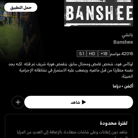
حمل التطبيق
بانشي
Banshee
2016
4 مواسم
18+
HD
5.1
لوكاس هود، شخص غامض ومحتال سابق، يتقمص هوية شريف تم قتله. لكنه يجد
نفسه مطاردًا من قبل ماضيه، ويصعب عليه الاستمرار في نشاطاته الإجرامية
الخبيثة.
أكشن
•
دراما
شاهد
لفترة محدودة
شاهد دون إعلانات وعلى شاشات متعدّدة، بالإضافة إلى العديد من المزايا
الحصرية