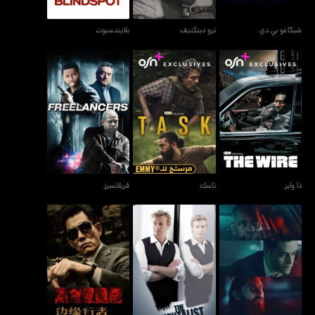
شيكاغو بي.دي.
ترو ديتكتيف
بلايندسبوت
ذا واير
تاسك
فريلانسرز
ذا واير
تاسك
فريلانسرز
ذا ليتل ثينغز
ذا مينتالست
مان أون ذا إدج