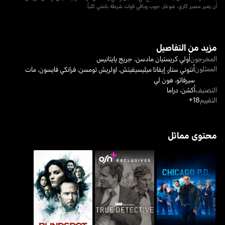
أن يغير مصير كاري، شوغار، جوب وباقي قوات شرطة بانشي كلياً.
مزيد من التفاصيل
المخرجون
أولي كريستيان مادسن
،
جريج يايتانيس
الممثلون
أنتوني ستار
،
إيفانا ميليسيفيتش
،
اولريش تومسن
،
فرانكي فايسون
،
مات
سيرفاتو
،
هون لي
التصنيف
أكشن
،
دراما
التقييم
18+
محتوى مماثل
شيكاغو بي.دي.
ترو ديتكتيف
بلايندسبوت