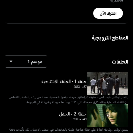
اشترك الآن
المقاطع الترويجية
الحلقات
موسم 1
حلقة 1 • الحلقة الافتتاحية
57د
•
2013
ينتحل لوكاس هود، لص محترف تم إطلاق سراحه مؤخرا، شخصية عمدة من ريف بنسلفانيا للتملص
من انتقام العصابة ولقاء كاري مجددا، التي كانت يوماً ما حبيبته وشريكته في الجريمة
حلقة 2 • الحفل
49د
•
2013
ينسق لوكاس وفريقه لغارة على حفلة صاخبة مليئة بالمخدرات في اسطبل لأميش، لكن تأثيرات دفعة