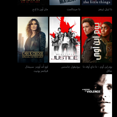
ذا ليتل ثينغز
ذا مينتالست
مان أون ذا إدج
يوم إبن آوى - ذا داي أوف ذا
لوو أند أوردر: سبيشال
بيوتيفول جاستس
جاكل
فيكتمز يونيت
يوم إبن آوى - ذا داي أوف ذا
بيوتيفول جاستس
لوو أند أوردر: سبيشال
جاكل
فيكتمز يونيت
إي هيستوري أوف فايلنس