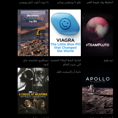
الحقيقة وراء هبوط القمر
هاو ذا يونيفرس وركس
ذا تروث أباوت كيلرز روبوتس
فياغرا: الحبة الزرقاء الصغيرة
ديسكفري تشاينجد ماي
تيم بلوتو
التي غيرت العالم
لايف
تيم بلوتو
فياغرا: الحبة الزرقاء الصغيرة
ديسكفري تشاينجد ماي
التي غيرت العالم
لايف
ناساز أن إكسبليند فايلز
إيه تشويس أوف ويبنز:
أبولو: ذي فورغتن فيلمز
إنسبايرد باي جوردن باركس
أبولو: ذي فورغتن فيلمز
إيه تشويس أوف ويبنز: