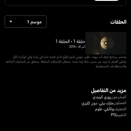
الحلقات
موسم 1
حلقة 1 • الحلقة 1
1س 6د
•
2018
يفحص برنامج أبوف أند بيوند: نازاس جورني الدور الرائع الذي تلعبه ناسا في بلدنا وفي كوكبنا ككل.
يغطي الفيلم ما يزيد عن ستين عامًا وما بعده، يحتفل بالإنجازات السابقة، يتحقق من المبادرات الحالية،
والاستطلاعات المستقبلية.
مزيد من التفاصيل
المخرجون
روري كينيدي
الممثلون
مارك بيلي
،
دون كليزي
التصنيف
وثائقي
،
علوم
التقييم
PG