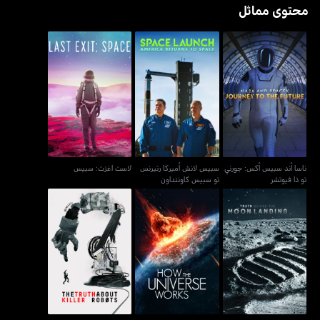
محتوى مماثل
ناسا أند سبيس أكس: جورني
سبيس لانش أميركا رتيرنس
لاست اغزت: سبيس
تو ذا فيوتشر
تو سبيس كاونتداون
ناسا أند سبيس أكس: جورني
سبيس لانش أميركا رتيرنس
لاست اغزت: سبيس
تو ذا فيوتشر
تو سبيس كاونتداون
الحقيقة وراء هبوط القمر
هاو ذا يونيفرس وركس
ذا تروث أباوت كيلرز روبوتس