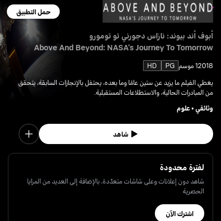
حمل التطبيق
أبوف أند بيوند: نازاس دجورني تو تومورو
Above And Beyond: NASA's Journey To Tomorrow
2018
1 موسم
PG
HD
يغطي الفيلم ما يزيد عن ستين عامًا وما بعده، يحتفل بالإنجازات السابقة، يتحقق
من المبادرات الحالية، والاستطلاعات المستقبلية.
وثائقي
•
علوم
شاهد
لفترة محدودة
شاهد دون إعلانات وعلى شاشات متعدّدة، بالإضافة إلى العديد من المزايا
الحصرية
اشترك الآن