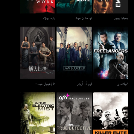
إيميليا بيريز
نو سادن موف
بلود وورك
فريلانسرز
لوو أند أوردر
ذا إنفيزبل غيست
فريلانسرز
لوو أند أوردر
ذا إنفيزبل غيست
كيلر إليت
ترو ديتكتيف
إن ذي إليكتريك ميست