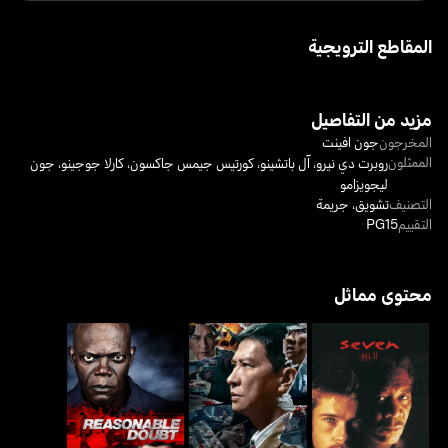
المقاطع الترويجية
مزيد من التفاصيل
المخرجون
جون افينت
الممثلون
روبرت دي نيرو
،
آل باتشينو
،
كورتيس جيمس جاكسون
،
كارلا جوجينو
،
جون
ليجويزامو
التصنيف
تشويق
،
جريمة
التقييم
PG15
محتوى مماثل
سيفن
ساسبكت
ريزنبل داوت