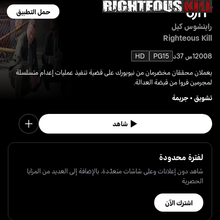
حمل التطبيق
رايتشوس كيل
Righteous Kill
2008
1س 37د
PG15
HD
يعملان محققان مخضرمان من نيويورك على قضية تنفيذ عمليات إعدام متسلسلة
لمجرمين فروا من قبضة العدالة.
تشويق
•
جريمة
شاهد
لفترة محدودة
شاهد دون إعلانات وعلى شاشات متعدّدة، بالإضافة إلى العديد من المزايا
الحصرية
اشترك الآن