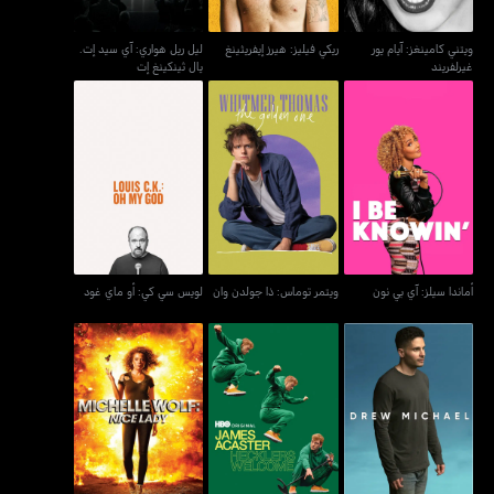
ويتني كامينغز: آيام يور
ريكي فيليز: هيرز إيفريثينغ
ليل ريل هواري: آي سيد إت.
غيرلفريند
يال ثينكينغ إت
أماندا سيلز: آي بي نون
ويتمر توماس: ذا جولدن وان
لويس سي كي: أو ماي غود
أماندا سيلز: آي بي نون
ويتمر توماس: ذا جولدن وان
لويس سي كي: أو ماي غود
درو مايكل
جايمس أكاستر هيكلرز ويلكم
ميشيل وولف: نايس ليدي