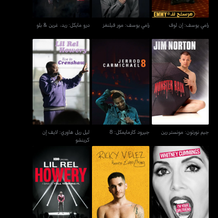
رامي يوسف: إن لوف
رامي يوسف: مور فيلنغز
درو مايكل: ريد، غرين & بلو
ليل ريل هاوري: لايف إن
جيم نورتون: مونستر رين
جيرود كارمايمكل: 8
كرينشو
جيم نورتون: مونستر رين
جيرود كارمايمكل: 8
ليل ريل هاوري: لايف إن
كرينشو
ويتني كامينغز: آيام يور
ليل ريل هواري: آي سيد إت.
ريكي فيليز: هيرز إيفريثينغ
غيرلفريند
يال ثينكينغ إت