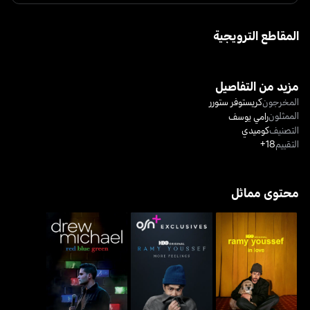
المقاطع الترويجية
مزيد من التفاصيل
المخرجون
كريستوفر ستورر
الممثلون
رامي يوسف
التصنيف
كوميدي
التقييم
18+
محتوى مماثل
رامي يوسف: إن لوف
رامي يوسف: مور فيلنغز
درو مايكل: ريد، غرين & بلو