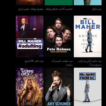
درو مايكل
جايمس أكاستر هيكلرز ويلكم
ميشيل وولف: نايس ليدي
بيل ماهر: إز أني ون إلس
بيت هولمز: فيسيز آند
بيل ماهر: #أدلتينغ
سيينغ ذس؟
ساوندز
بيل ماهر: إز أني ون إلس
بيت هولمز: فيسيز آند
بيل ماهر: #أدلتينغ
سيينغ ذس؟
ساوندز
بيل ماهر: لايف فروم دي.
أيمي شومر: لايف آت ذا أبولو
إيفا أورجي: إي هول مي
سي.