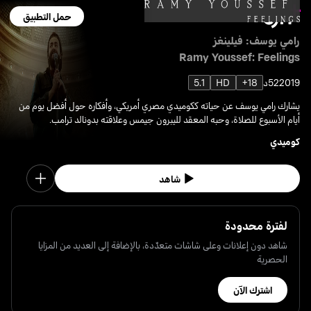
حمل التطبيق
رامي يوسف: فيلينغز
Ramy Youssef: Feelings
2019
52د
18+
HD
5.1
يشارك رامي يوسف عن حياته ككوميدي مصري أمريكي، وأفكاره حول أفضل يوم من
أيام الأسبوع للصلاة، وحبه المعقد لليبرون جيمس وعلاقته بدونالد ترامب.
كوميدي
شاهد
لفترة محدودة
شاهد دون إعلانات وعلى شاشات متعدّدة، بالإضافة إلى العديد من المزايا
الحصرية
اشترك الآن