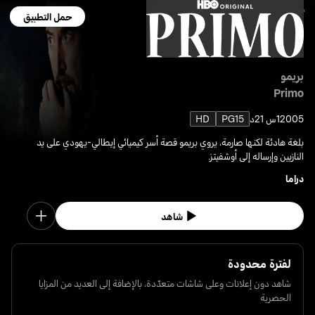
حمل التطبيق
بريمو
Primo
2005
1س 21د
PG15
HD
بلغة هادئة لكنها صارمة، يروي بريمو قصة أسر كيميائي إيطالي-يهودي على يد
النازيين وإرساله إلى أوشفيتز.
دراما
شاهد
لفترة محدودة
شاهد دون إعلانات وعلى شاشات متعدّدة، بالإضافة إلى العديد من المزايا
الحصرية