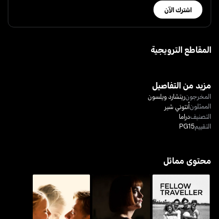
اشترك الآن
المقاطع الترويجية
مزيد من التفاصيل
المخرجون
ريتشارد ويلسون
الممثلون
أنتوني شير
التصنيف
دراما
التقييم
PG15
محتوى مماثل
فيلو ترافيلر
كابتشرينغ ماري
فاذرز أند دوترز