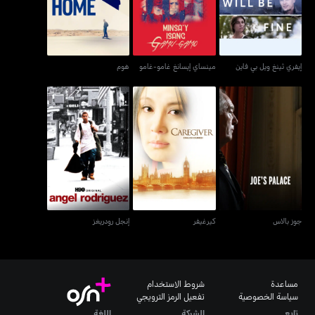
إيفري ثينغ ويل بي فاين
مينساي إيسانغ غامو-غامو
هوم
جوز بالاس
كيرغيفر
إنجل رودريغز
جوز بالاس
كيرغيفر
إنجل رودريغز
مساعدة
شروط الاستخدام
سياسة الخصوصية
تفعيل الرمز الترويجي
تابع
الشركة
اللغة