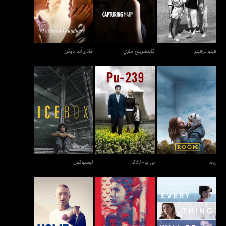
فيلو ترافيلر
كابتشرينغ ماري
فاذرز أند دوترز
روم
بي يو-239
آيسبوكس
روم
بي يو-239
آيسبوكس
إيفري ثينغ ويل بي فاين
مينساي إيسانغ غامو-غامو
هوم