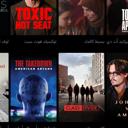
بسيط كالماء
توكسيك هوت سيت
لو
ردر
يراتيد آت ذي
بسيط كالماء
توكسيك هوت سيت
لوف ك
كلاس ديفايد
ذا تيكداون : أميريكان أريانز
كلاس ديفايد
ذا تيكداون : أميريكان أريانز
أميريك