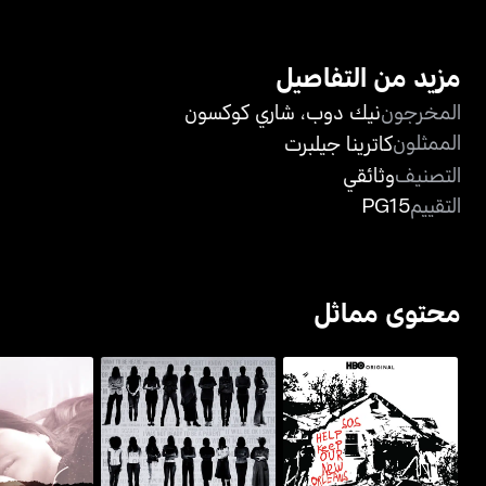
مزيد من التفاصيل
المخرجون
نيك دوب
،
شاري كوكسون
الممثلون
كاترينا جيلبرت
التصنيف
وثائقي
التقييم
PG15
محتوى مماثل
الإجهاض: قصص ترويها
تورن أبارت: س