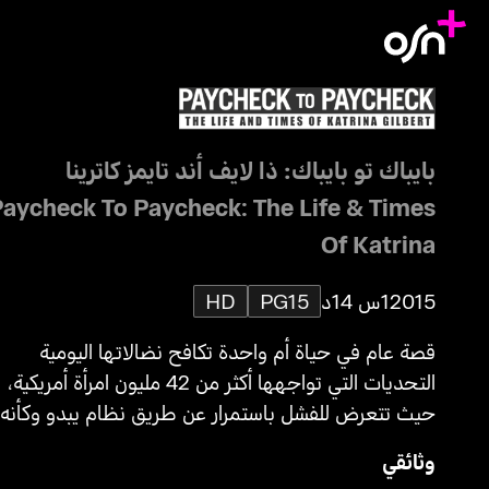
بايباك تو بايباك: ذا لايف أند تايمز كاترينا
Paycheck To Paycheck: The Life & Times
Of Katrina
2015
1س 14د
PG15
HD
قصة عام في حياة أم واحدة تكافح نضالاتها اليومية
التحديات التي تواجهها أكثر من 42 مليون امرأة أمريكية،
حيث تتعرض للفشل باستمرار عن طريق نظام يبدو وكأنه
مصمم لإفشالها على الدوام.
وثائقي