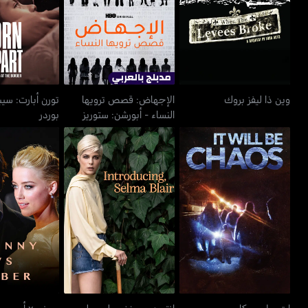
وين ذا ليفز بروك
النساء - أبورشن: ستوريز
ذي بو
ومن تل
وين ذا ليفز بروك
الإجهاض: قصص ترويها
تورن أبارت: سيب
النساء - أبورشن: ستوريز
بوردر
ومن تل
إت ويل بي كايوس
إنتروديوسينغ، سلمى بلير
جوني x أمبر
إت ويل بي كايوس
إنتروديوسينغ، سلمى بلير
جوني x أمبر