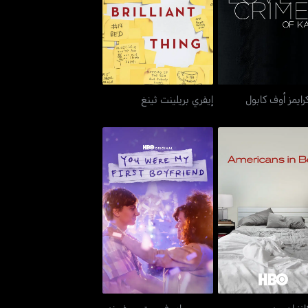
ف كرايمز أوف كابول
إيفري بريلينت ثينغ
رايمز أوف كابول
إيفري بريلينت ثينغ
أميريكانز إن بيد
يو وير ماي فيرست بويفريند
انز إن بيد
يو وير ماي فيرست بويفريند