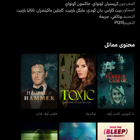
المخرجون
كريستيان كونواي
،
جاكسون كونواي
الممثلون
بيث كاراس
،
دان كودي
،
مايكل بارنيت
،
كايتلين ماكيتشران
،
ناتاليا بارنيت
التصنيف
وثائقي
،
جريمة
التقييم
PG15
محتوى مماثل
ذا كيوريس كايس أوف...
توكسيك
هاوس أوف هامر
ذا كيوريس كايس أوف...
توكسيك
هاوس أوف هامر