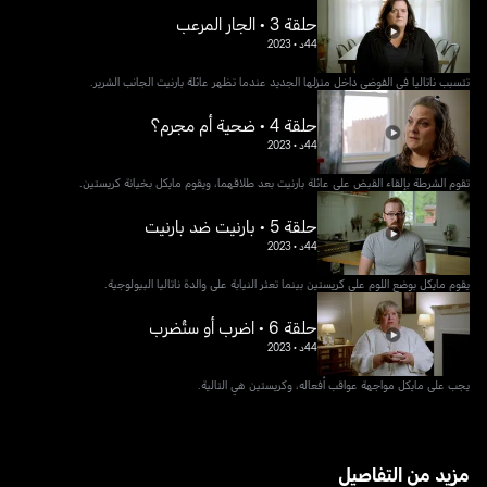
حلقة 3 • الجار المرعب
44د
•
2023
تتسبب ناتاليا في الفوضى داخل منزلها الجديد عندما تظهر عائلة بارنيت الجانب الشرير.
حلقة 4 • ضحية أم مجرم؟
44د
•
2023
تقوم الشرطة بإلقاء القبض على عائلة بارنيت بعد طلاقهما، ويقوم مايكل بخيانة كريستين.
حلقة 5 • بارنيت ضد بارنيت
44د
•
2023
يقوم مايكل بوضع اللوم على كريستين بينما تعثر النيابة على والدة ناتاليا البيولوجية.
حلقة 6 • اضرب أو ستُضرب
44د
•
2023
يجب على مايكل مواجهة عواقب أفعاله، وكريستين هي التالية.
مزيد من التفاصيل