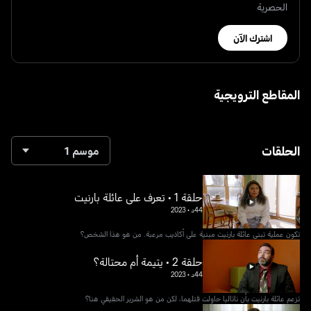
الحصرية
اشترك الآن
المقاطع الترويجية
الحلقات
موسم 1
حلقة 1 • تعرف على عائلة بارنيت
44د
•
2023
تكون عملية تبني عائلة بارنيت مبنية على أكاذيب مرعبة. من هو هذا الشخص؟
حلقة 2 • يتيمة أم محتالة؟
44د
•
2023
تزعم عائلة بارنيت بأن ناتاليا حاولت قتلهما، لكن من هو الشرير الحقيقي هنا؟