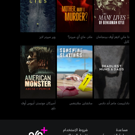
ذا ماني لايفز أوف بينجامان
ماذر، ماي آي ميردر؟
وير ميردر لايز
كايل
ذا ماني لايفز أوف بينجامان
ماذر، ماي آي ميردر؟
وير ميردر لايز
كايل
أميركان مونستر: أبيوس أوف
دادلييست مامز أند دادس
سانشاين سلاينغس
باور
دادلييست مامز أند دادس
سانشاين سلاينغس
أميركان مونستر: أبيوس أوف
باور
مساعدة
شروط الاستخدام