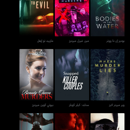
بوديز إن ذا ووتر
مين غيرل ميردرز
مارييد تو إيفل
بوديز إن ذا ووتر
مين غيرل ميردرز
مارييد تو إيفل
وير ميردر لايز
سنابد: كيلر كوبلز
بيوتي كوين ميردرز
وير ميردر لايز
سنابد: كيلر كوبلز
بيوتي كوين ميردرز