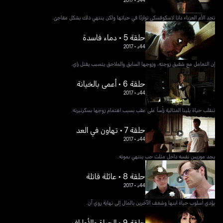
تجد الأم العزباء دانا لاسكوفسكي توازنًا في حياتها ولكن ينتهي ذلك بشكل مفاجئ.
حلقة 5 • دماء فاسدة
44د
•
2017
إن التعامل مع شقيق زوجته، وزوجها السابق والملاحق يتسبب يقتل راي.
حلقة 6 • أعمى بالخيانة
44د
•
2017
تنقلب حياة يلينا المثالية رأساً على عقب بسبب اهتمام زوجها بسكرتيرته.
حلقة 7 • تهاون في العد
44د
•
2017
يجد موريس نفسه داخل مثلث حب ينتهي بموته.
حلقة 8 • عائلة قاتلة
44د
•
2017
يؤدي أسلوب حياة ابنها وشغف الآخرين بالمال إلى نهاية روي آن.
حلقة 9 • الحياة والأطراف