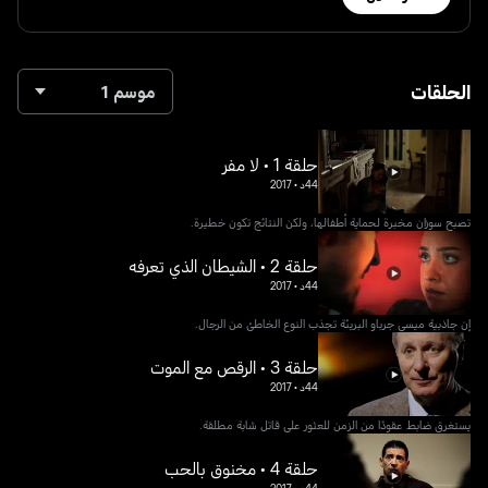
الحلقات
موسم 1
حلقة 1 • لا مفر
44د
•
2017
تصبح سوزان مخبرة لحماية أطفالها، ولكن النتائج تكون خطيرة.
حلقة 2 • الشيطان الذي تعرفه
44د
•
2017
إن جاذبية ميسي جرباو البريئة تجذب النوع الخاطئ من الرجال.
حلقة 3 • الرقص مع الموت
44د
•
2017
يستغرق ضابط عقودًا من الزمن للعثور على قاتل شابة مطلقة.
حلقة 4 • مخنوق بالحب
44د
•
2017