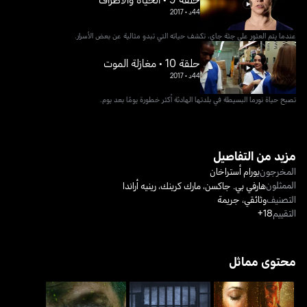
44د
•
2017
عندما يتم العثور على جثة جاي، تكشف حياته التي تبدو مثالية عن بعض الأسرار.
حلقة 10 • مغازلة الموت
44د
•
2017
تصبح حياة نورما البسيطة في بلدتها الهادئة أكثر خطورة يومًا بعد يوم.
مزيد من التفاصيل
المخرجون
يورام أستراخان
الممثلون
هارفي بي. جاكسن
،
مارك كرينك
،
رينيه أراندا
التصنيف
وثائقي
،
جريمة
التقييم
18+
محتوى مماثل