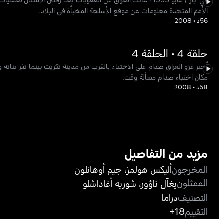
الأمم المتحدة معلومات عن موقع الأسلحة المخبأة في البلاد.
56د
•
2008
حلقة 4 • الحلقة 4
أجبر غزو العراق صدام على الاختباء بالقرب من مدينة تكريت بينما تفر بنا
مكان اختباء صدام مسألة وقت.
58د
•
2008
مزيد من التفاصيل
المخرجون
أليكس هولمز
،
جيم أوهانلون
الممثلون
يغآل ناؤور
،
شوريه أغاداشلو
التصنيف
دراما
التقييم
18+