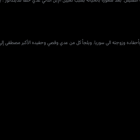
ته وأحفاده وزوجته الى سوريا. ويلجأ كل من عدي وقصي وحفيده الأكبر مصطفى إلى