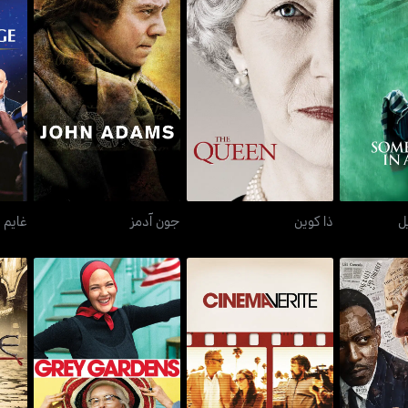
ن إبريل
ذا كوين
جون آدمز
ل
ذا كوين
جون آدمز
غايم 
 واي
سينما فيريت
غراي غاردنز