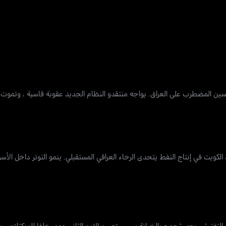
ن تصاعد الكويت في إنتاج النفط يتحدى الرخاء العراقي المستقبلي. ينمو التوتر داخل ا
تثال لعمليات التفتيش. بعد شعوره بالخيانة بسبب تعيين الإبن الثاني عدي خلفا للديكتات