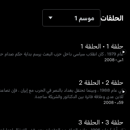
الحلقات
موسم 1
حلقة 1 • الحلقة 1
عام 1979 ، كان انقلاب سياسي داخل حزب البعث يرسم بداية حكم صدام حسين المضطرب على العراق. يواجه منتقدو النظام الجديد عقوبة قاسية ، وتموت والدة صدام المسيطرة
1س
•
2008
حلقة 2 • الحلقة 2
في عام 1988 ، وبينما تحتفل بغداد بالنصر في الحرب مع إيران ، فإ
للابن عدي وعلاقة فاترة بين الدكتاتور والشريكة ساجدة.
59د
•
2008
حلقة 3 • الحلقة 3
في أيار / مايو 1995 ، عانت العراق من العقوبات بعد رفض الام