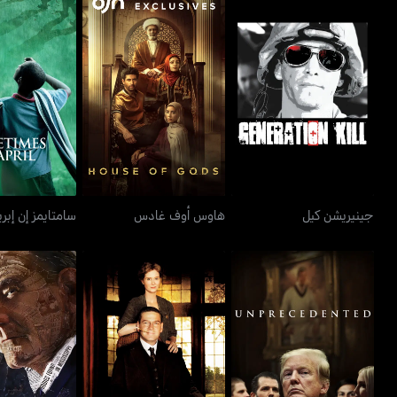
جينيريشن كيل
هاوس أوف غادس
سامتايمز إ
جينيريشن كيل
هاوس أوف غادس
سامتايمز إن إبري
أنبريسدنتد
وورم سبرينغز
أول ذا