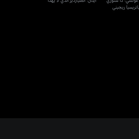
اتريسيا ريجيني