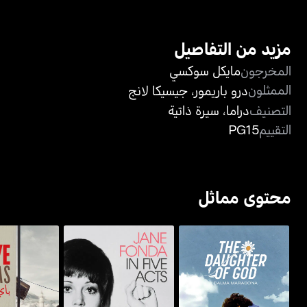
مزيد من التفاصيل
المخرجون
مايكل سوكسي
الممثلون
درو باريمور
،
جيسيكا لانج
التصنيف
دراما
،
سيرة ذاتية
التقييم
PG15
محتوى مماثل
ذا دوتر أوف غود: دلما