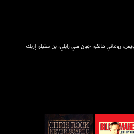
لويس
،
روماني مالكو
،
جون سي رايلي
،
بن ستيلر
،
إريك