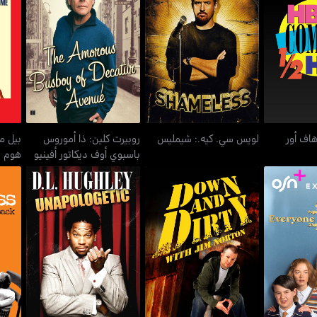
روبيرت كلين: ذا أموروس
بيل م
لويس سي. كيه.: شيمليس
باسبوي أوف ديكاتور أفينيو
لويس سي. كيه.: شيمليس
روبيرت كلين: ذا أموروس
باسبوي أوف ديكاتور أفينيو
هوم
دي. أل. هاغلي:
لس بيرنز
داون+ديرتي ويذ جيم نورتن
ديفيد
أنابولوجيتيك