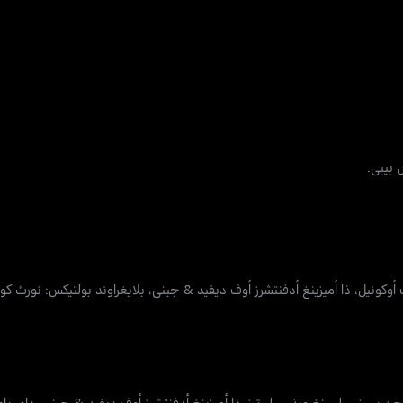
 بيبي.
وكونيل، ذا أميزينغ أدفنتشرز أوف ديفيد & جيني، بلايغراوند بولتيكس: نورث كوري
 بيبيز، سليبينغ ويذ سيلبرتيز، ذا أميزينغ أدفنتشرز أوف ديفيد & جيني، داي با