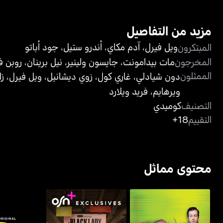
مزيد من التفاصيل
ويل فيرل
،
آدم مكاي
،
أندرو ستيل
،
جود أباتو
المبتكرون
المخرجون
مات بيدامونت
،
جايسون ولينير
،
نيل برينان
،
روبن ف
الممثلون
دون شيادلي
،
غاري كول
،
زوي ديشانيل
،
ويل فيرل
،
زا
ويرهايم
،
فريد ويلارد
التصنيف
كوميدي
التقييم
18+
محتوى مماثل