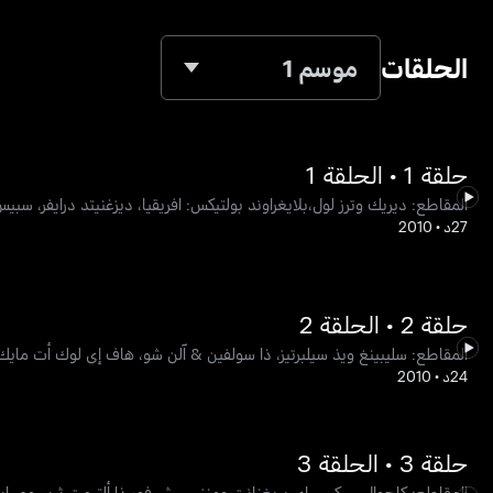
الحلقات
موسم 1
حلقة 1 • الحلقة 1
المقاطع: ديريك وترز لول،بلايغراوند بولتيكس: افريقيا، ديزغنيتد درايفر، سبيس
27د
•
2010
حلقة 2 • الحلقة 2
المقاطع: سليبينغ ويذ سيلبرتيز، ذا سولفين & آلن شو، هاف إي لوك أت مايك أ
24د
•
2010
حلقة 3 • الحلقة 3
المقاطع: كاجوال سيكس، إي بريغنانت ومنز سيرش فور ذا ألتيمت ثريسوم، إيجن