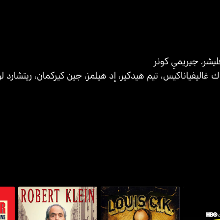
ليشر
،
جيريمي كونر
ك غاليفياناكيس
،
تيم هيدكير
،
إد هيلمز
،
جين كيركمان
،
ريتشارد 