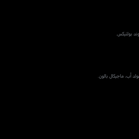
وند بولتيكس.
لد أب، ماجيكال بالون.