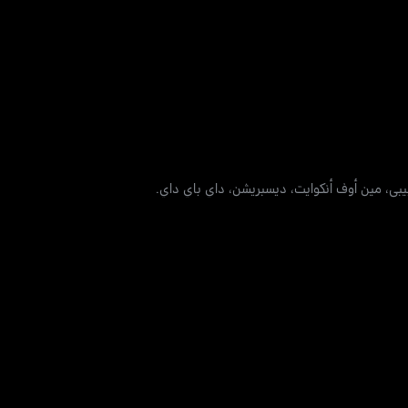
بيبي، مين أوف أنكوايت، ديسبريشن، داي باي داي.