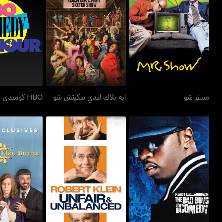
مستر شو
ايه بلاك ليدي سكيتش شو
HBO كوميدي هاف أور
مستر شو
ايه بلاك ليدي سكيتش شو
HBO كوميدي هاف أور
بي ديدي بريزينتس باد بويز
روبيرت كلين: أنفير آند
إيفريون إي
أوف كوميدي
أنبالانسد