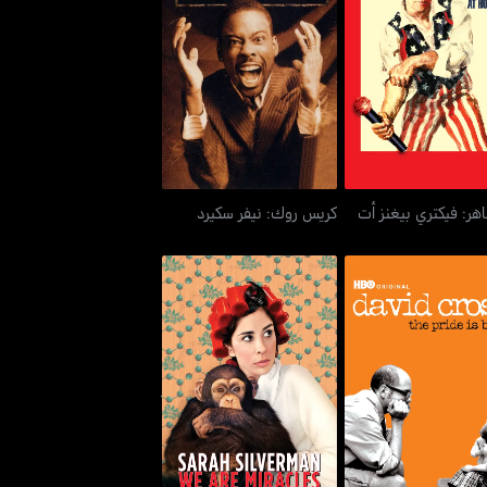
اهر: فيكتري بيغنز أت
كريس روك: نيفر سكيرد
هوم
بيل ماهر: فيكتري بيغنز أت
كريس روك: نيفر سكيرد
 كروس: ذا برايد إز باك
سارة سيلفرمان: وي آر ميراكلز