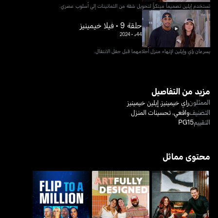
تستخدم إيلين تصميماً مبتكراً لتحويل شقة من الثمانينات إلى أسلوب عصري.
حلقة 9 • فيلا خيمينيز
44د
•
2024
يسرعان راي وإيلين لإنهاء منزل أحلامهما قبل حفل الانتقال.
مزيد من التفاصيل
الممثلون
راي خيمينيز
،
إيلين خيمينيز
التصنيف
واقعي
،
تحسينات المنزل
التقييم
PG15
محتوى مماثل
داون هوم فاب
آرتفولي ديزايند
فليب تو أي مليون