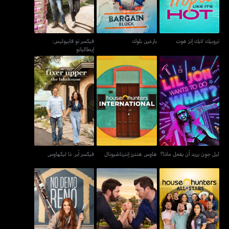
تروبيك لايك إتز هوت
بارغين بلوك
فيكسر تو فابيوليس:
إيطاليانو
ليل جون يريد أن يفعل
هاوس هنترز إنترناشيونال
فيكسر أبر: ذا ليكهاوس
ماذا؟
ليل جون يريد أن يفعل ماذا؟
هاوس هنترز إنترناشيونال
فيكسر أبر: ذا ليكهاوس
هاوس هنترز: أول-ستارز
براذر X براذر
نو ديمو رينو