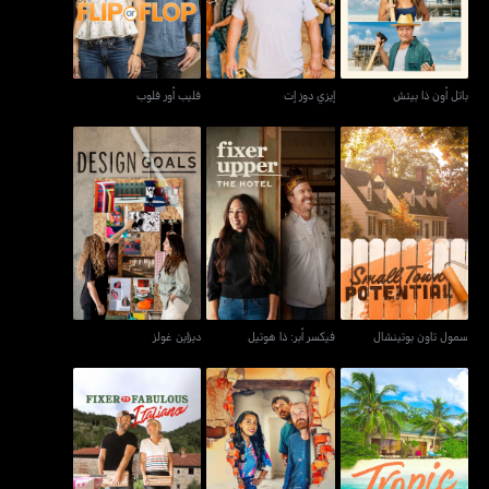
باتل أون ذا بيتش
إيزي دوز إت
فليب أور فلوب
سمول تاون بوتينشال
فيكسر أبر: ذا هوتيل
ديزاين غولز
سمول تاون بوتينشال
فيكسر أبر: ذا هوتيل
ديزاين غولز
فيكسر تو فابيوليس:
تروبيك لايك إتز هوت
بارغين بلوك
إيطاليانو