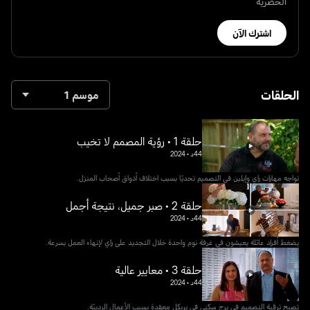
الحصرية
اشترك الآن
الحلقات
موسم 1
حلقة 1 • رؤية المصمم لا تخيب
44د
•
2024
تواجه مهارات راي وإيلين في التصميم تحديًا بسبب اختلاف أذواق أصحاب المنزل.
حلقة 2 • صبر جميل، نتيجة أجمل
44د
•
2024
يضغط أفراد عائلة يعيشون في غرفة نوم واحدة خلال التجديد على راي لإنهاء العمل بسرعة.
حلقة 3 • معايير عالية
44د
•
2024
تصبح ترقية التصميم في برج سكني في بريكل معقدة بسبب الأعمال الرديئة.