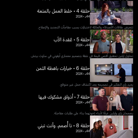
حلقة 4 • خلط العمل بالمتعة
44د
•
2024
تتعرض علاقات الأصدقاء والعائلة لاختبارات بسبب مفاجآت التجديد والإصلاح.
حلقة 5 • عُقدة الأب
44د
•
2024
تحاول إيلين تحقيق أقصى قيمة في شقة بتصميم معماري أيقوني في ساوث بيتش.
حلقة 6 • خيارات باهظة الثمن
44د
•
2024
يعيد راي التفكير في تصميمه بعد اكتشاف حمل غير متوقع.
حلقة 7 • أذواق مشكوك فيها
44د
•
2024
يصممان راي وإيلين غرفًا لأبناء إخوتهما بناءً على طلبات مفاجئة.
حلقة 8 • نا أُصمم، وأنت تبني
44د
•
2024