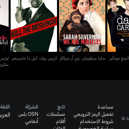
اتينغ مونكيز
لويس
سارة سيلفرمان: وي آر ميراكلز
كريس روك: كيل ذا ماسينجر
لايز
تينغ مونكيز
سارة سيلفرمان: وي آر ميراكلز
كريس روك: كيل ذا ماسينجر
لويس 
سكرود
مساعدة
تابع
الشركة
اللغة
تفعيل الرمز الترويجي
مسلسلات
OSN بلس
العربي
شروط الاستخدام
أفلام
أنغامي
سياسة الخصوصية
الفئات