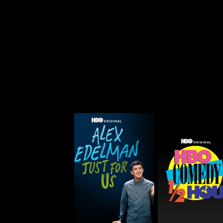
أليكس إيديلمان: جست فور
ي هاف أور
أس