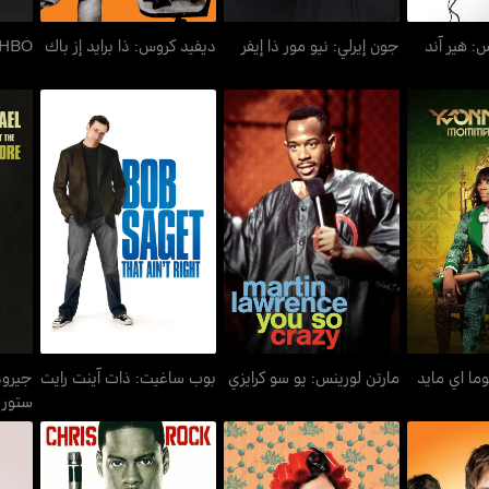
: هير آند
جون إيرلي: نيو مور ذا إيفر
ديفيد كروس: ذا برايد إز باك
HBO كوميدي هاف أو
وما اي مايد
جيرود
مارتن لورينس: يو سو كرايزي
بوب ساغيت: ذات آينت رايت
ما اي مايد
مارتن لورينس: يو سو كرايزي
بوب ساغيت: ذات آينت رايت
جيرود
ستور