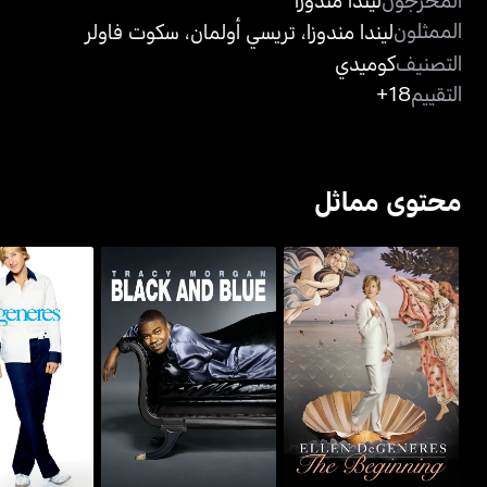
الممثلون
ليندا مندوزا
،
تريسي أولمان
،
سكوت فاولر
التصنيف
كوميدي
التقييم
18+
محتوى مماثل
إيلين دوجينير
إيلين دوجينرس: ذا بيغينينغ
ترايسي مورغان: بلاك آند بلو
ناو