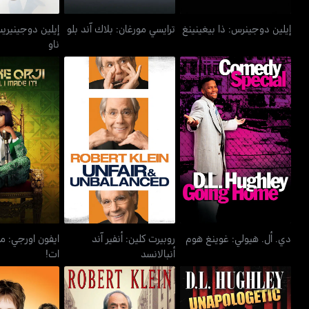
إيلين دوجينرس: ذا بيغينينغ
ترايسي مورغان: بلاك آند بلو
إيلين دوجينيريس
ناو
روبيرت كلين: أنفير آند
ايفون اورجي: م
دي. أل. هيولي: غوينغ هوم
أنبالانسد
ات!
دي. أل. هيولي: غوينغ هوم
روبيرت كلين: أنفير آند
ايفون اورجي: مو
أنبالانسد
ات!