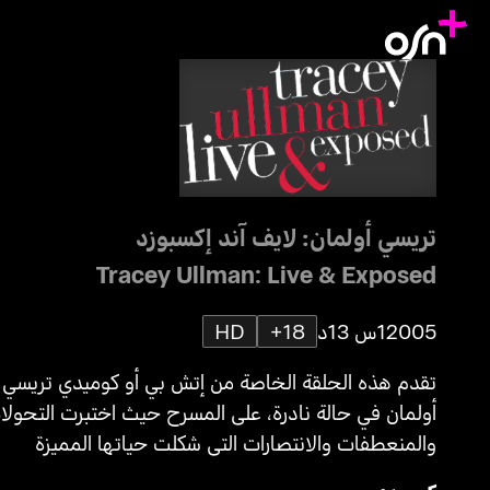
تريسي أولمان: لايف آند إكسبوزد
Tracey Ullman: Live & Exposed
2005
1س 13د
18+
HD
تقدم هذه الحلقة الخاصة من إتش بي أو كوميدي تريسي
أولمان في حالة نادرة، على المسرح حيث اختبرت التحولا
والمنعطفات والانتصارات التي شكلت حياتها المميزة
بالإضافة إلى حس المرح والفكاهة لإسعاد الناس.