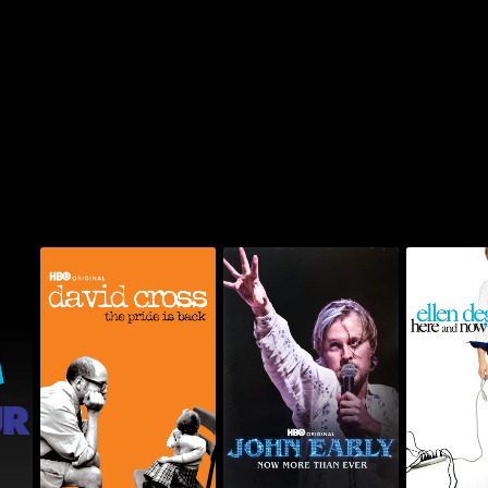
يس: هير آند
جون إيرلي: نيو مور ذا إيفر
ديفيد كروس: ذا برايد إز باك
HBO كوميد