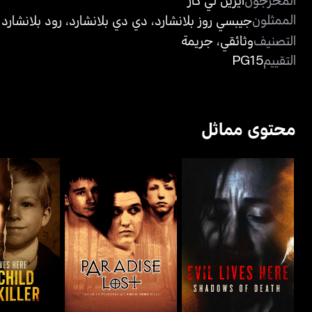
الممثلون
جيبسي روز بلانشارد
،
دي دي بلانشارد
،
رود بلانشارد
التصنيف
وثائقي
،
جريمة
التقييم
PG15
محتوى مماثل
ايفل ليفز هير: شادوز أوف
بارادايز لوست: ذا تشايلد
إيفل ليفز هير: 
ديث
ميردرز آت روبن هود...
كيلر