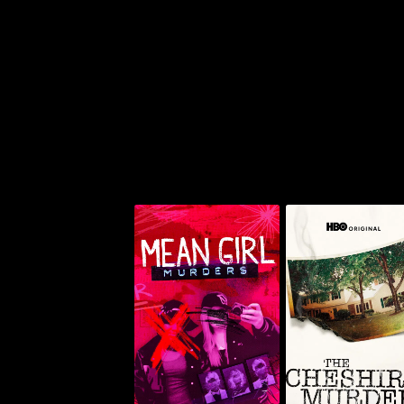
ذا شيشاير ميردرز
مين غيرل ميردرز