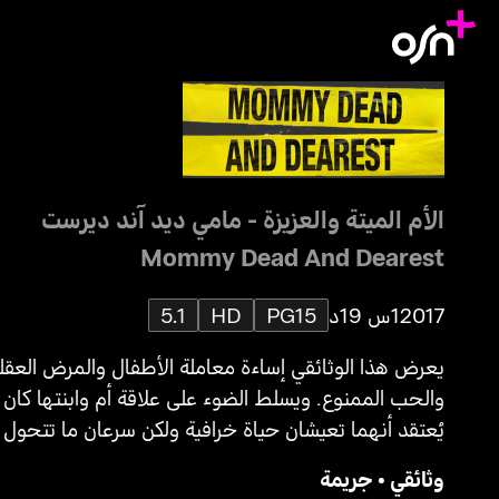
الأم الميتة والعزيزة - مامي ديد آند ديرست
Mommy Dead And Dearest
2017
1س 19د
PG15
HD
5.1
يعرض هذا الوثائقي إساءة معاملة الأطفال والمرض العقل
والحب الممنوع. ويسلط الضوء على علاقة أم وابنتها كان
يُعتقد أنهما تعيشان حياة خرافية ولكن سرعان ما تتحول 
كابوس.
وثائقي
•
جريمة