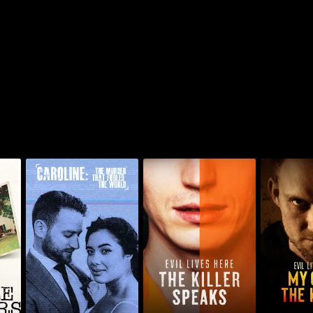
ماي تشايلد ذا
إيفل ليفز هير: ذا كيلر
كارولين: ذا ميردر ذات فولد
سبيكس
ذا ورلد