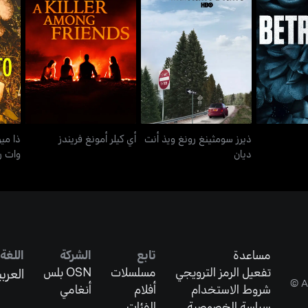
ذيرز سومثينغ رونغ ويذ أنت
ذا م
د
أي كيلر أمونغ فريندز
ديان
ذيرز سومثينغ رونغ ويذ أنت
أي كيلر أمونغ فريندز
ذا مير
ديان
وات ر
مساعدة
تابع
الشركة
اللغة
تفعيل الرمز الترويجي
مسلسلات
OSN بلس
العربي
شروط الاستخدام
أفلام
أنغامي
سياسة الخصوصية
الفئات