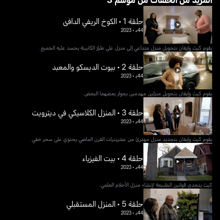
حلقة 1 • الكوخ الريفي الدافئ
44د
•
2023
يقوم كيث وإيفان بتحويل منزل متداعي إلى منزل على طراز الكابينة يحسد عليه الجميع.
حلقة 2 • بيوت الديسكو والمعبد
44د
•
2023
يقوم كيث وإيفان بتحويل منزلين مهدمين بجوار بعضهما البعض.
حلقة 3 • المنزل الكلاسيكي في ديترويت
44د
•
2023
يقوم كيث وإيفان بتجديد منزل مهترئ من عشرينيات القرن الماضي يحتوي على سحر خفي.
حلقة 4 • بيت الفيزياء
44د
•
2023
كيث يتحدى قوانين الطبيعة لإنشاء منزل الأحلام العلمي.
حلقة 5 • المنزل المستقبلي
44د
•
2023