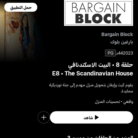
حمل التطبيق
Bargain Block
بارغين بلوك
2023
44د
PG
حلقة 8 • البيت الاسكندنافي
E8 • The Scandinavian House
يقوم كيث وإيفان بتحويل منزل مهدم إلى جنة نورديكية
محايدة.
واقعي • تحسينات المنزل
شاهد
3 المزيد من الحلقات من موسم