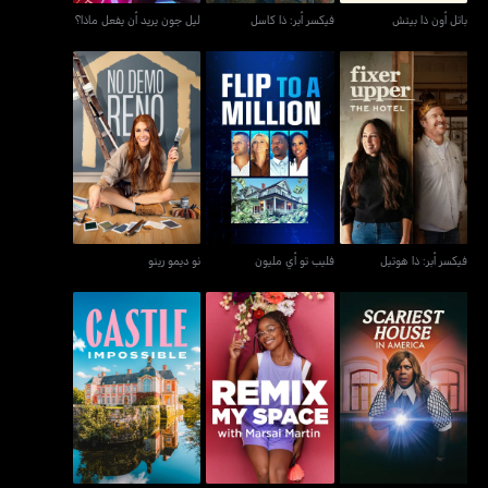
باتل أون ذا بيتش
فيكسر أبر: ذا كاسل
ليل جون يريد أن يفعل ماذا؟
فيكسر أبر: ذا هوتيل
فليب تو أي مليون
نو ديمو رينو
فيكسر أبر: ذا هوتيل
فليب تو أي مليون
نو ديمو رينو
ريمكس ماي سبيس ويذ
سكاريست هاوس إن أمريكا
كاسل إمبوسبل
مارساي مارتن