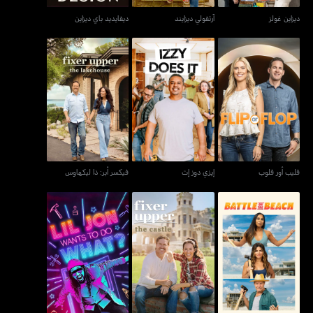
ديزاين غولز
آرتفولي ديزايند
ديفايديد باي ديزاين
فليب أور فلوب
إيزي دوز إت
فيكسر أبر: ذا ليكهاوس
فليب أور فلوب
إيزي دوز إت
فيكسر أبر: ذا ليكهاوس
ليل جون يريد أن يفعل
باتل أون ذا بيتش
فيكسر أبر: ذا كاسل
ماذا؟