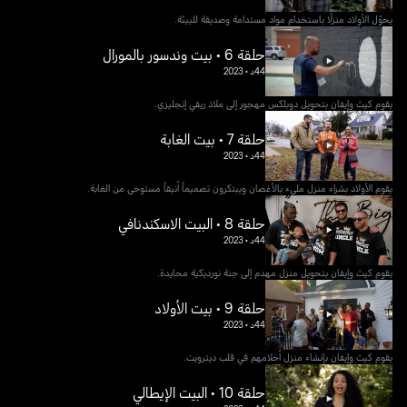
يحوّل الأولاد منزلًا باستخدام مواد مستدامة وصديقة للبيئة.
حلقة 6 • بيت وندسور بالمورال
44د
•
2023
يقوم كيث وإيفان بتحويل دوبلكس مهجور إلى ملاذ ريفي إنجليزي.
حلقة 7 • بيت الغابة
44د
•
2023
يقوم الأولاد بشراء منزل مليء بالأغصان ويبتكرون تصميماً أنيقاً مستوحى من الغابة.
حلقة 8 • البيت الاسكندنافي
44د
•
2023
يقوم كيث وإيفان بتحويل منزل مهدم إلى جنة نورديكية محايدة.
حلقة 9 • بيت الأولاد
44د
•
2023
يقوم كيث وإيفان بإنشاء منزل أحلامهم في قلب ديترويت.
حلقة 10 • البيت الإيطالي