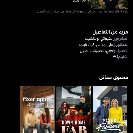
44د
•
2023
يقوم الأولاد بمعالجة منزل متداعي لتحويله إلى واحة على طراز الريف الإيطالي.
مزيد من التفاصيل
المخرجون
ستيفاني نوفاتشيك
الممثلون
إيفان توماس
،
كيث باينوم
التصنيف
واقعي
،
تحسينات المنزل
التقييم
PG
محتوى مماثل
فيكسر تو فابيوليس
داون هوم فاب
فيكسر أبر: ويلكم هوم