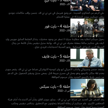
57د
•
2022
على الرغم من الشكاوى العديدة ، تم وضع هيرسل في جي تي تي اف. جنسن يراقب مكالمات جوندو.
يجلب جينكينز سويتر للمشاركة في عملية اقتحام.
حلقة 4 • بارت فور
56د
•
2022
بحول جينكنز انظاره بعد مطاردة سيارة لا تسفر عن وجود مخدرات. يتذكر الضابط السابق موريس وارد
كيف بقي جنكينز سالمًا بصفته مشرف جي تي تي اف. يواجه ستيل ديفيس بشأن قائمة من رجال
الشرطة الذين كذبوا في المحكمة ، وتهز المدينة احتجاجات فريدي جراي .
حلقة 5 • بارت فايف
55د
•
2022
يستعد جنسن وسييراكي والنائب الأمريكي ليو وايز لتوجيه الاتهام إلى ضباط جي تي تي اف. يشعر سويتر
بعدم ثقة سكان بالتيمور وهو يعمل في مسرح جريمة قتل. يسعى ستيل وديفيز للحصول على الدعم
من رئيس بلدية بالتيمور الجديد بشأن مرسوم الموافقة.
حلقة 6 • بارت سيكس
1س 1د
•
2022
بعد القبض على العديد من ضباط جي تي تي اف ، يساور سويتر القلق بشأن أمر الاستدعاء أمام هيئة
المحلفين الكبرى. علم جينكينز أن زملائه الضباط يتعاونون مع التحقيق. يتنافس ديفيس ومكتب
العمدة وجهاً لوجه بشأن تمويل مرسوم الموافقة.