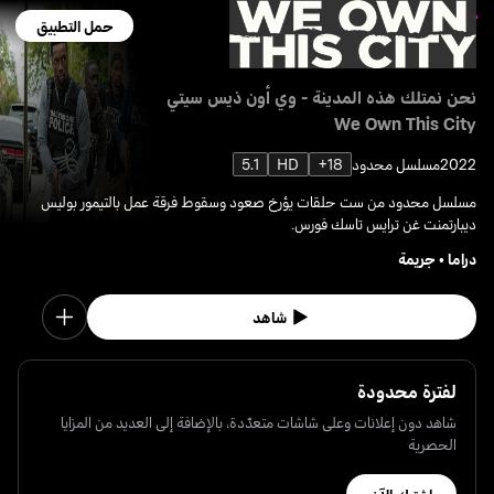
حمل التطبيق
نحن نمتلك هذه المدينة - وي أون ذيس سيتي
We Own This City
2022
مسلسل محدود
18+
HD
5.1
مسلسل محدود من ست حلقات يؤرخ صعود وسقوط فرقة عمل بالتيمور بوليس
ديبارتمنت غن ترايس تاسك فورس.
دراما
•
جريمة
شاهد
لفترة محدودة
شاهد دون إعلانات وعلى شاشات متعدّدة، بالإضافة إلى العديد من المزايا
الحصرية