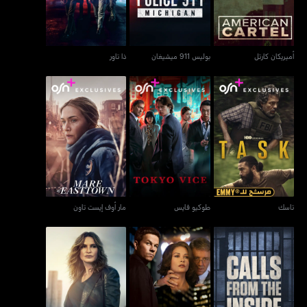
أميريكان كارتل
بوليس 911 ميشيغان
ذا تاور
تاسك
طوكيو فايس
مار أوف إيست تاون
تاسك
طوكيو فايس
مار أوف إيست تاون
لوو أند أوردر: سبيشال
كولز فروم ذا إنسايد
بروكن سيتي
فيكتمز يونيت