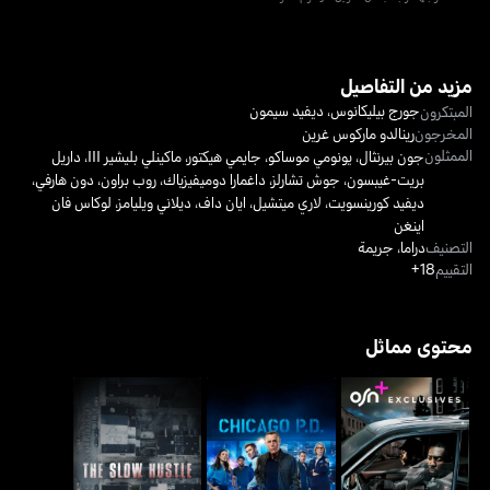
مزيد من التفاصيل
جورج بيليكانوس
،
ديفيد سيمون
المبتكرون
المخرجون
رينالدو ماركوس غرين
الممثلون
جون بيرنثال
،
يونومي موساكو
،
جايمي هيكتور
،
ماكينلي بليشير III
،
داريل
بريت-غيبسون
،
جوش تشارلز
،
داغمارا دوميفيزياك
،
روب براون
،
دون هارفي
،
ديفيد كورينسويت
،
لاري ميتشيل
،
ايان داف
،
ديلاني ويليامز
،
لوكاس فان
اينغن
التصنيف
دراما
،
جريمة
التقييم
18+
محتوى مماثل
ذا واير
شيكاغو بي.دي.
ذا سلو هاسل