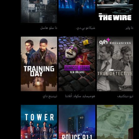
ذا واير
شيكاغو بي.دي.
ذا سلو هاسل
ترو ديتكتيف
هوميسايد سكواد: أتلانتا
ترينينغ داي
ترو ديتكتيف
هوميسايد سكواد: أتلانتا
ترينينغ داي
أميريكان كارتل
بوليس 911 ميشيغان
ذا تاور