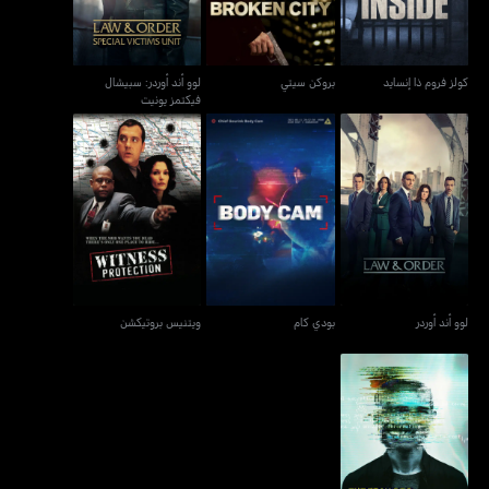
كولز فروم ذا إنسايد
بروكن سيتي
لوو أند أوردر: سبيشال
فيكتمز يونيت
لوو أند أوردر
بودي كام
ويتنيس بروتيكشن
لوو أند أوردر
بودي كام
ويتنيس بروتيكشن
ذا تيك برو ميردرز