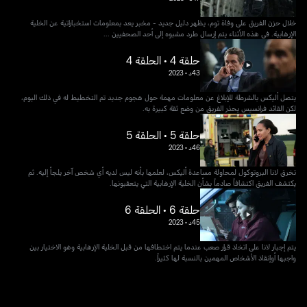
خلال حزن الفريق على وفاة توم، يظهر دليل جديد - مخبر يعد بمعلومات استخباراتية عن الخلية
الإرهابية. في هذه الأثناء يتم إرسال طرد مشبوه إلى أحد الصحفيين ...
حلقة 4 • الحلقة 4
43د
•
2023
يتصل أليكس بالشرطة للإبلاغ عن معلومات مهمة حول هجوم جديد تم التخطيط له في ذلك اليوم،
لكن القائد فرانسيس يحذر الفريق من وضع ثقة كبيرة به.
حلقة 5 • الحلقة 5
46د
•
2023
تخرق لانا البروتوكول لمحاولة مساعدة أليكس، لعلمها بأنه ليس لديه أي شخص آخر يلجأ إليه. ثم
يكتشف الفريق اكتشافاً صادماً بشأن الخلية الإرهابية التي يتعقبونها.
حلقة 6 • الحلقة 6
45د
•
2023
يتم إجبار لانا على اتخاذ قرار صعب عندما يتم اختطافها من قبل الخلية الإرهابية وهو الاختيار بين
واجبها أوإنقاذ الأشخاص المهمين بالنسبة لها كثيراً.