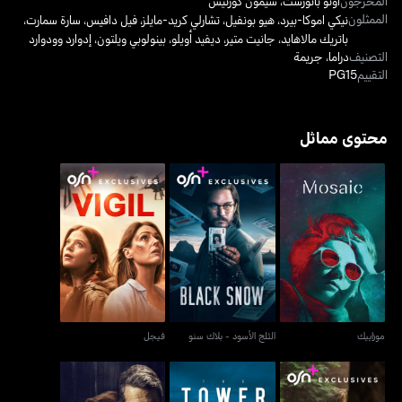
المخرجون
أوتو باثورست
،
سيمون كورتيس
الممثلون
نيكي اموكا-بيرد
،
هيو بونفيل
،
تشارلي كريد-مايلز
،
فيل دافيس
،
سارة سمارت
،
باتريك مالاهايد
،
جانيت متير
،
ديفيد أويلو
،
بينولوبي ويلتون
،
إدوارد وودوارد
التصنيف
دراما
،
جريمة
التقييم
PG15
محتوى مماثل
موزاييك
الثلج الأسود - بلاك سنو
فيجل
موزاييك
الثلج الأسود - بلاك سنو
فيجل