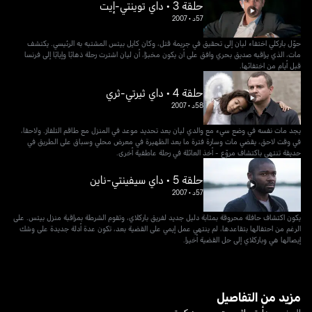
حلقة 3 • داي توينتي-إيت
57د
•
2007
حوّل باركلي اختفاء ليان إلى تحقيق في جريمة قتل، وكان كايل بيتس المشتبه به الرئيسي. يكتشف
مات، الذي يراقبه صديق بحري وافق على أن يكون مخبرًا، أن ليان اشترت رحلة ذهابًا وإيابًا إلى فرنسا
قبل أيام من اختفائها.
حلقة 4 • داي ثيرتي-ثري
58د
•
2007
يجد مات نفسه في وضع سيء مع والدي ليان بعد تحديد موعد في المنزل مع طاقم التلفاز. ولاحقا،
في وقت لاحق، يقضي مات وسارة فترة ما بعد الظهيرة في معرض محلي وسباق على الطريق في
حديقة تنتهي باكتشاف مروّع - أخذ العائلة في رحلة عاطفية أخرى.
حلقة 5 • داي سيفينتي-ناين
57د
•
2007
يكون اكتشاف حافلة محروقة بمثابة دليل جديد لفريق باركلاي، وتقوم الشرطة بمراقبة منزل بيتس. على
الرغم من احتفالها بتقاعدها، لم ينتهي عمل إيمي على القضية بعد، تكون عدة أدلة جديدة على وشك
إيصالها هي وباركلاي إلى حل القضية أخيرا.
مزيد من التفاصيل