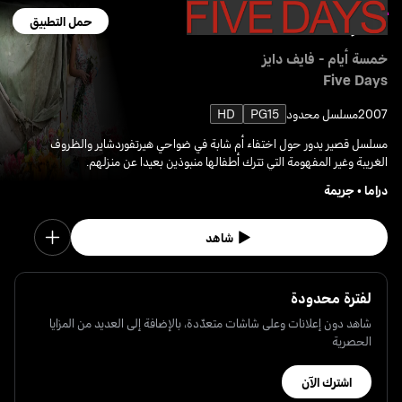
حمل التطبيق
خمسة أيام - فايف دايز
Five Days
2007
مسلسل محدود
PG15
HD
مسلسل قصير يدور حول اختفاء أم شابة في ضواحي هيرتفوردشاير والظروف
الغريبة وغير المفهومة التي تترك أطفالها منبوذين بعيدا عن منزلهم.
دراما
•
جريمة
شاهد
لفترة محدودة
شاهد دون إعلانات وعلى شاشات متعدّدة، بالإضافة إلى العديد من المزايا
الحصرية
اشترك الآن