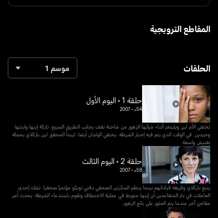
المقاطع الترويجية
الحلقات
موسم 1
حلقة 1 • اليوم الأول
54د
•
2007
تختفي الأم لين ويلينغز أثناء شرائها الزهور من شاحنة تقف بجانب الطريق السريع، تاركة إبنها وابنتها
وحيدين. في الوقت الذي يتم فيه إخبار الشرطة، يختفي الولدان أيضا، ليبدأ المحقق لين باركلاي بحملة
تفتيش واسعة.
حلقة 2 • اليوم الثالث
58د
•
2007
يتبع باركلاي وفريقه قياداتهم بينما ينظم السكرتير الصحفي دفني توبكو مؤتمرا صحفيا. تشك إحدى
العاملات في دار المتقاعدين أن إبنها متورط في عملية الاختطاف وتقوم باستدعاء الشرطة. يحدث أمر
مفاجئ آخر عندما يتم العثور على بائع الزهور.