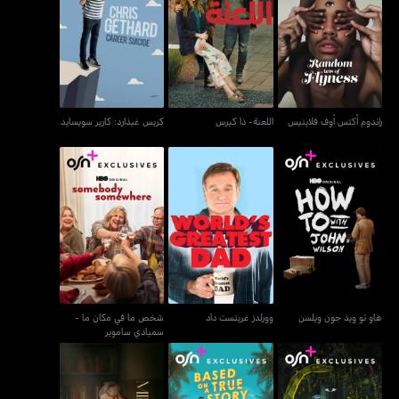
كريس غيذارد: كارير
راندوم أكتس أوف فلاينيس
اللعنة- ذا كيرس
سويسايد
راندوم أكتس أوف فلاينيس
اللعنة- ذا كيرس
كريس غيذارد: كارير سويسايد
شخص ما في مكان ما -
هاو تو ويذ جون ويلسن
وورلدز غريتست داد
سمبادي ساموير
هاو تو ويذ جون ويلسن
وورلدز غريتست داد
شخص ما في مكان ما -
سمبادي ساموير