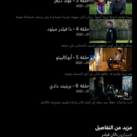
حلقة 3 • غولد ديغر
27د
•
2022
بينما تواصل أنجيلا تربية "ابنها"، يبذل ناثان جهودًا جديدة لمساعدة رجل يستعد لمحادثة صعبة.
حلقة 4 • ذا فيلدر ميثود
31د
•
2022
يسافر ناثان إلى لوس أنجلوس لتدريب الممثلين على عرضه.
حلقة 5 • أبوكاليبتو
30د
•
2022
بعد زيارة والديه له، يكافح ناثان من أجل التمسك بقيمه.
حلقة 6 • بريتيند دادي
31د
•
2022
أدت تداعيات حفلة عيد ميلاد إلى قيام ناثان بإعادة تقييم مشروعه بالكامل.
مزيد من التفاصيل
ناثان فيلدر
المبتكرون