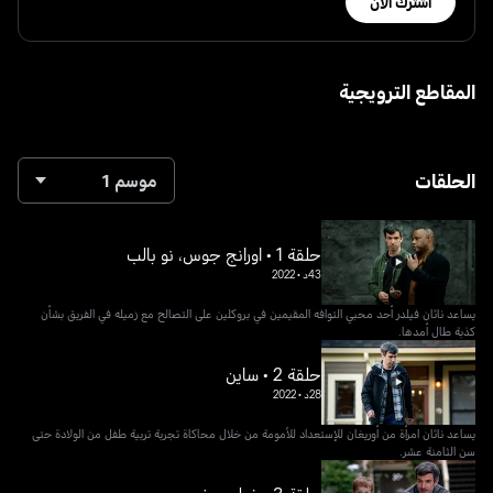
اشترك الآن
المقاطع الترويجية
الحلقات
موسم 1
حلقة 1 • اورانج جوس، نو بالب
43د
•
2022
يساعد ناثان فيلدر أحد محبي التوافه المقيمين في بروكلين على التصالح مع زميله في الفريق بشأن
كذبة طال أمدها.
حلقة 2 • ساين
28د
•
2022
يساعد ناثان امرأة من أوريغان للإستعداد للأمومة من خلال محاكاة تجربة تربية طفل من الولادة حتى
سن الثامنة عشر.