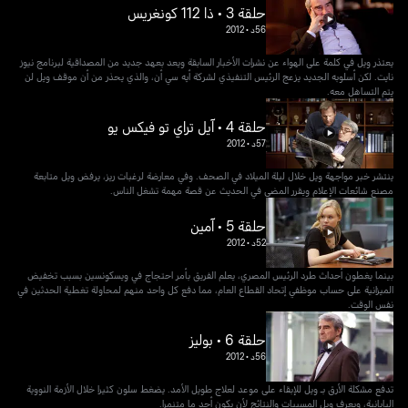
حلقة 3 • ذا 112 كونغريس
56د
•
2012
يعتذر ويل في كلمة على الهواء عن نشرات الأخبار السابقة ويعد بعهد جديد من المصداقية لبرنامج نيوز
نايت. لكن أسلوبه الجديد يزعج الرئيس التنفيذي لشركة أيه سي أن، والذي يحذر من أن موقف ويل لن
يتم التساهل معه.
حلقة 4 • آيل تراي تو فيكس يو
57د
•
2012
ينتشر خبر مواجهة ويل خلال ليلة الميلاد في الصحف. وفي معارضة لرغبات ريز، يرفض ويل متابعة
مصنع شائعات الإعلام ويقرر المضي في الحديث عن قصة مهمة تشغل الناس.
حلقة 5 • آمين
52د
•
2012
بينما يغطون أحداث طرد الرئيس المصري، يعلم الفريق بأمر احتجاج في ويسكونسين بسبب تخفيض
الميزانية على حساب موظفي إتحاد القطاع العام، مما دفع كل واحد منهم لمحاولة تغطية الحدثين في
نفس الوقت.
حلقة 6 • بوليز
56د
•
2012
تدفع مشكلة الأرق بـ ويل للإبقاء على موعد لعلاج طويل الأمد. يضغط سلون كثيرا خلال الأزمة النووية
اليابانية، ويعرف ويل المسببات والنتائج لأن يكون أحد ما متنمرا.