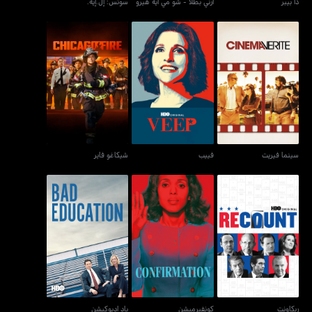
ذا بيبر
أرني بطلاً - شو مي أيه هيرو
سوتس: إل.إيه.
سينما فيريت
فييب
شيكاغو فاير
سينما فيريت
فييب
شيكاغو فاير
ريكاونت
كونفيرميشن
باد إديوكيشن
ريكاونت
كونفيرميشن
باد إديوكيشن