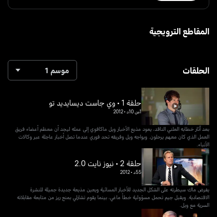
المقاطع الترويجية
الحلقات
موسم 1
حلقة 1 • وي جاست ديسايديد تو
1س 10د
•
2012
بعد آثار خطابه العلني الناقد، يعود مذيع الأخبار ويل ماكافوي إلى عمله ليجد أن معظم أعضاء فريق
العمل الذي كان معهم يرحلون. ويواجه ويل وفريقه تحد فوري عندما تصل أخبار عاجلة عبر وكالات
الأنباء.
حلقة 2 • نيوز نايت 2.0
55د
•
2012
يفرض ماك سيطرته على الشكل الجديد للأخبار المسائية ويعين مذيعة جديدة جميلة للنشرة
الاقتصادية. ويقبل جيم تحمل مسؤولية خطأ ماغي، بينما يقوم تشارلي بمنع ريز من متابعة مقابلاته
السرية مع ويل.