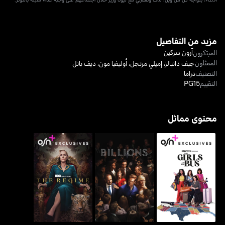
مزيد من التفاصيل
آرون سركين
المبتكرون
الممثلون
جيف دانيالز
،
إميلي مرتجل
،
أوليفيا مون
،
ديف باتل
التصنيف
دراما
التقييم
PG15
محتوى مماثل
الفتيات في الحافلة - ذا
بيليانز
ذا ريجيم - النظام
غيرلز أون ذا باص