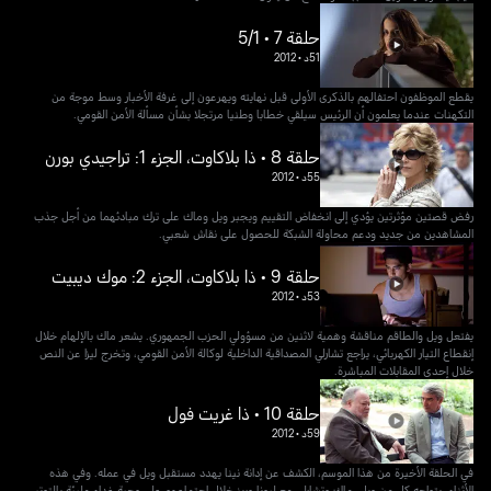
حلقة 7 • 5/1
51د
•
2012
يقطع الموظفون احتفالهم بالذكرى الأولى قبل نهايته ويهرعون إلى غرفة الأخبار وسط موجة من
التكهنات عندما يعلمون أن الرئيس سيلقي خطابا وطنيا مرتجلا بشأن مسألة الأمن القومي.
حلقة 8 • ذا بلاكاوت، الجزء 1: تراجيدي بورن
55د
•
2012
رفض قصتين مؤثرتين يؤدي إلى انخفاض التقييم ويجبر ويل وماك على ترك مبادئهما من أجل جذب
المشاهدين من جديد ودعم محاولة الشبكة للحصول على نقاش شعبي.
حلقة 9 • ذا بلاكاوت، الجزء 2: موك ديبيت
53د
•
2012
يفتعل ويل والطاقم مناقشة وهمية لاثنين من مسؤولي الحزب الجمهوري. يشعر ماك بالإلهام خلال
إنقطاع التيار الكهربائي، يراجع تشارلي المصداقية الداخلية لوكالة الأمن القومي، وتخرج ليزا عن النص
خلال إحدى المقابلات المباشرة.
حلقة 10 • ذا غريت فول
59د
•
2012
في الحلقة الأخيرة من هذا الموسم، الكشف عن إدانة نينا يهدد مستقبل ويل في عمله. وفي هذه
الأثناء، يتواجه كل من ويل، ماك وتشارلي مع ليونا وريز خلال اجتماعهم على وجبة غداء مليئة بالتوتر.