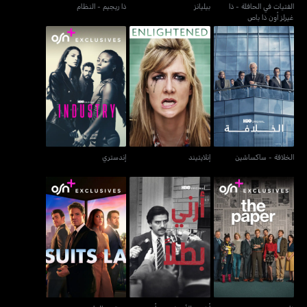
الفتيات في الحافلة - ذا
بيليانز
ذا ريجيم - النظام
غيرلز أون ذا باص
الخلافة - ساكساشين
إنلايتيند
إندستري
الخلافة - ساكساشين
إنلايتيند
إندستري
ذا بيبر
أرني بطلاً - شو مي أيه هيرو
سوتس: إل.إيه.