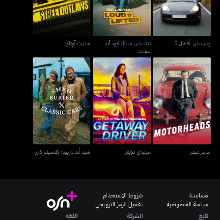
ويلر ديلرز: أفضل 5
تيكساس ميتالز لاود آند
ستريت آوتلوز
ليفتيد
موتورهيدز
غيتواي درايفر
شيد أند بارييد: كلاسيك كارز
موتورهيدز
غيتواي درايفر
شيد أند بارييد: كلاسيك كارز
مساعدة
شروط الاستخدام
سياسة الخصوصية
تفعيل الرمز الترويجي
تابع
الشركة
اللغة