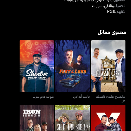
التصنيف
وثائقي
،
سيارات
التقييم
PG15
محتوى مماثل
سالفيدج هانترز: كلاسيك
فاست أند لاود
شورتيز دريم شوب
كارز
سالفيدج هانترز: كلاسيك
فاست أند لاود
شورتيز دريم شوب
كارز
كيندغ كاستمز
شيد آند باريد
آيرون ريزركشن