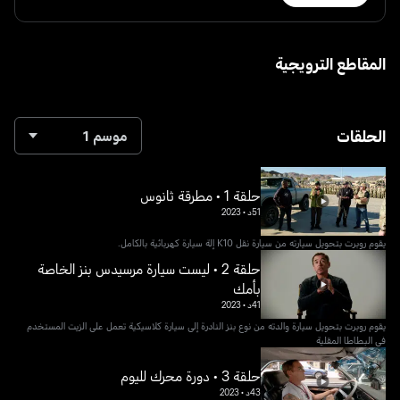
المقاطع الترويجية
الحلقات
موسم 1
حلقة 1 • مطرقة ثانوس
51د
•
2023
يقوم روبرت بتحويل سيارته من سيارة نقل K10 إلة سيارة كهربائية بالكامل.
حلقة 2 • ليست سيارة مرسيدس بنز الخاصة
بأمك
41د
•
2023
يقوم روبرت بتحويل سيارة والدته من نوع بنز النادرة إلى سيارة كلاسيكية تعمل على الزيت المستخدم
في البطاطا المقلية
حلقة 3 • دورة محرك لليوم
43د
•
2023