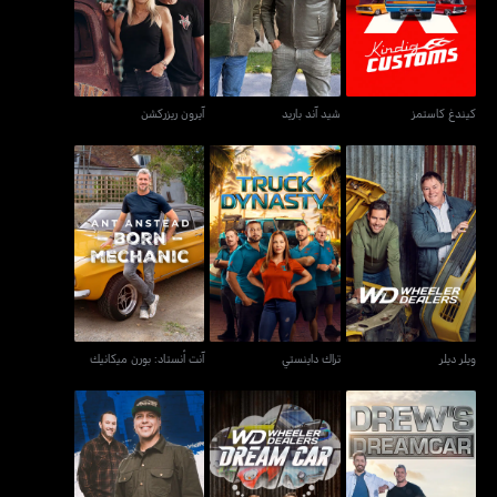
كيندغ كاستمز
شيد آند باريد
آيرون ريزركشن
ويلر ديلر
تراك داينستي
آنت أنستاد: بورن ميكانيك
ويلر ديلر
تراك داينستي
آنت أنستاد: بورن ميكانيك
دروز دريم كار
ويلر ديلرز: دريم كار
تكساس ميتال