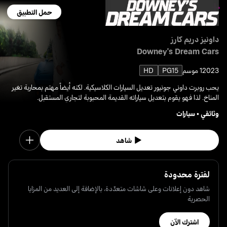
حمل التطبيق
داونيز دريم كارز
Downey's Dream Cars
2023
1 موسم
PG15
HD
يحب روبرت داوني جونيور تعديل السيارات الكلاسيكية. لكنه أيضاً مهتم بمحاربة تغير
المناخ. لذا فهو يقوم بتعديل سياراته القديمة المحبوبة لتجاري المستقبل.
وثائقي
•
سيارات
شاهد
لفترة محدودة
شاهد دون إعلانات وعلى شاشات متعدّدة، بالإضافة إلى العديد من المزايا
الحصرية
اشترك الآن