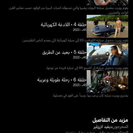
يقوم روبرت بتعديل سيارته البويك ريفييرا والتي تستهلك كميات كبيرة من الوقود حسب معايير القرن
الواحد والعشرين.
حلقة 4 • اللادغة الكهربائية
45د
•
2023
يقوم روبرت بتحويل سيارته الكورفيت 65 إلى سيارة كهربائية لكي يصدم الناس التقليديين.
حلقة 5 • بعيد عن الطريق
46د
•
2023
يقوم روبرت بتحويل سيارته إل كامينو 85 إلى سيارة فريدة من نوعها.
حلقة 6 • رحلة طويلة وغريبة
45د
•
2023
يشتري روبرت سيارة كان يرغب بها، ويبدأ على الفور في تعديلها.
مزيد من التفاصيل
المخرجون
ديفيد لارزيلير
الممثلون
روبرت داوني جونيور
،
ريتش بينويت