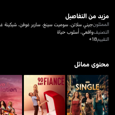
مزيد من التفاصيل
الممثلون
جيني سلاتن
،
سوميت سينغ
،
ساربر غوفن
،
شيكينة غار
التصنيف
واقعي
،
أسلوب حياة
التقييم
18+
محتوى مماثل
90 داي: ذا سينغل لايف
90 داي فيانسيه
لوف آند تر