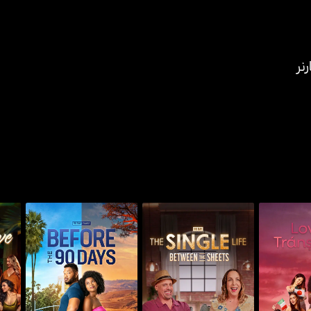
نر
90 داي: ذا سنجل لايف:
90 داي فيانسي: بيفور ذا
انزليشن
90 داي: هنت فور
بتوين ذا شيتس
90 دايز