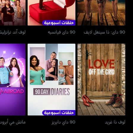
90 داي: ذا سينغل لايف
90 داي فيانسيه
لوف آند ترانزلي
لوف ذا غريد
90 داي دايريز
ماتش مي 
لوف ذا غريد
90 داي دايريز
ماتش مي أبرود