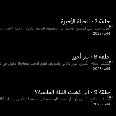
حلقة 7 • الحياة الأخيرة
تقرب حفلة على المسبح زوجين من بعضهما البعض وتفرق زوجين آخرين. ينهار 
44د
•
2023
حلقة 8 • سر أخير
يكشف العلاج الأسري أسرار كالاني وأسويلو. تقوم أنجيلا بمفاجأة مايكل ​​ف
44د
•
2023
حلقة 9 • أين ذهبت الليلة الماضية؟
يكشف العلاج الأسري بأن يارا ليست الوحيدة التي تحتفظ بالأسرار. وغياب كالان
44د
•
2023