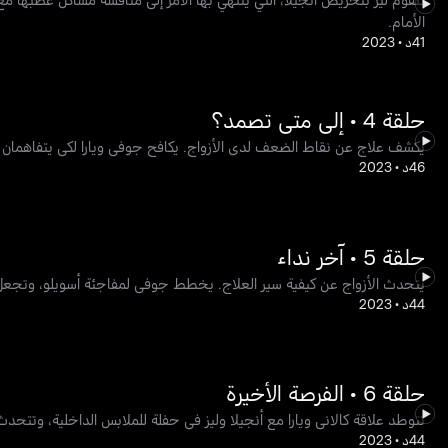
الأمام.
41د
•
2023
حلقة 4 • إلى متى تصمد؟
يكشف علاج عن نقاط الضعف لدى الأزواج. يكافح جوفي ويارا لكي يتفاهمان ب
46د
•
2023
حلقة 5 • آخر نداء
يتحدث الأزواج عن كيفية سير العلاج. يخطط جوفي لمفاجئة أسويلو، وتجعل أ
44د
•
2023
حلقة 6 • الفرصة الأخيرة
تتوطد علاقة كالاني ويارا مع أنجيلا وليز في حفلة للملابس الداخلية، وتتحدث 
44د
•
2023