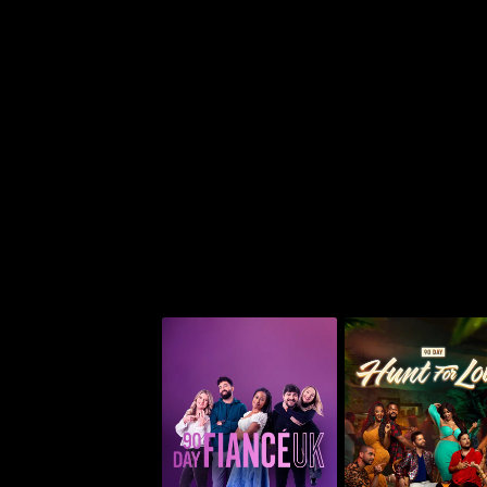
 لوف
90 داي فيانسيه UK