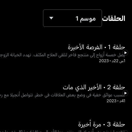
الحلقات
موسم 1
حلقة 1 • الفرصة الأخيرة
يصل خمسة أزواج إلى منتجع فاخر لتلقي العلاج المكثف. تهدد الخيانة الزوجي
1س 22د
•
2023
حلقة 2 • الأخير الذي مات
تتسبب عوائق خفية في وضع بعض العلاقات في خطر. تتواصل أنجيلا مع رجل
41د
•
2023
حلقة 3 • مرة أخيرة
تتقوم ليز بتحريض أنجيلا، التي ينتهي بها الأمر إلى مناقشة مشاكل غضبها 