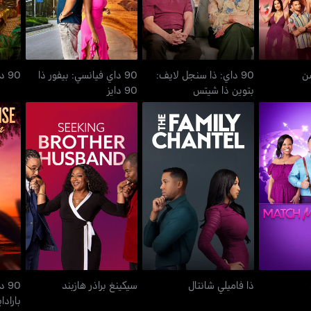
شن
90 داي: ذا سنجل لايف:
90 داي فيانسي: بيفور ذا
90 داي: هنت فور لوف
بتوين ذا شيتس
90 دايز
0
أبرود
ذا فاميلي شانتال
سيكينغ براذر هازبند
ذا فاميلي شانتال
سيكينغ براذر هازبند
90
باراد