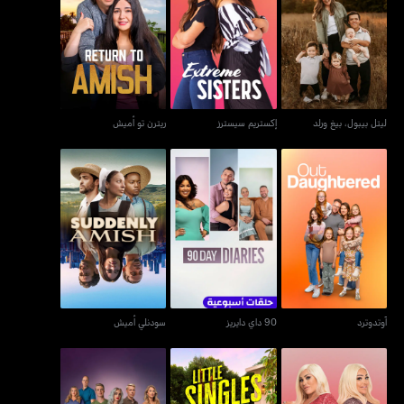
ليتل بيبول، بيغ ورلد
إكستريم سيسترز
ريترن تو أميش
ليتل بيبول، بيغ ورلد
إكستريم سيسترز
ريترن تو أميش
آوتدوترد
90 داي دايريز
سودنلي أميش
آوتدوترد
90 داي دايريز
سودنلي أميش