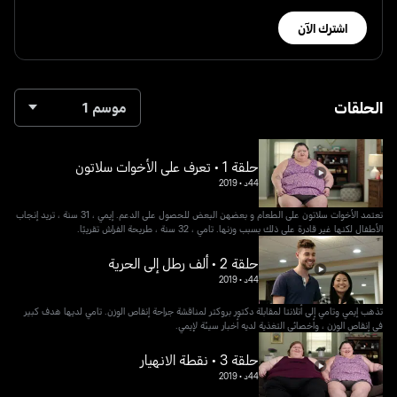
اشترك الآن
الحلقات
موسم 1
حلقة 1 • تعرف على الأخوات سلاتون
44د
•
2019
تعتمد الأخوات سلاتون على الطعام و بعضهن البعض للحصول على الدعم. إيمي ، 31 سنة ، تريد إنجاب
الأطفال لكنها غير قادرة على ذلك بسبب وزنها. تامي ، 32 سنة ، طريحة الفراش تقريبًا.
حلقة 2 • ألف رطل إلى الحرية
44د
•
2019
تذهب إيمي وتامي إلى أتلانتا لمقابلة دكتور بروكتر لمناقشة جراحة إنقاص الوزن. تامي لديها هدف كبير
في إنقاص الوزن ، وأخصائي التغذية لديه أخبار سيئة لإيمي.
حلقة 3 • نقطة الانهيار
44د
•
2019