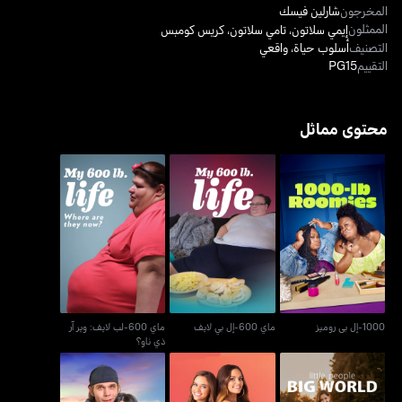
المخرجون
شارلين فيسك
الممثلون
إيمي سلاتون
،
تامي سلاتون
،
كريس كومبس
التصنيف
أسلوب حياة
،
واقعي
التقييم
PG15
محتوى مماثل
ماي 600-لب لايف: وير آر
1000-إل بي روميز
ماي 600-إل بي لايف
ذي ناو؟
1000-إل بي روميز
ماي 600-إل بي لايف
ماي 600-لب لايف: وير آر
ذي ناو؟