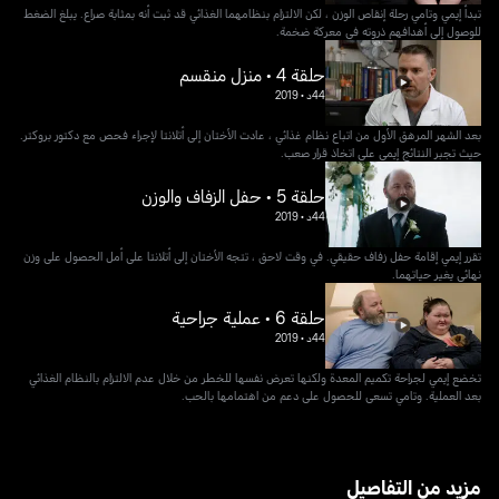
تبدأ إيمي وتامي رحلة إنقاص الوزن ، لكن الالتزام بنظامهما الغذائي قد ثبت أنه بمثابة صراع. يبلغ الضغط
للوصول إلى أهدافهم ذروته في معركة ضخمة.
حلقة 4 • منزل منقسم
44د
•
2019
بعد الشهر المرهق الأول من اتباع نظام غذائي ، عادت الأختان إلى أتلانتا لإجراء فحص مع دكتور بروكتر.
حيث تجبر النتائج إيمي على اتخاذ قرار صعب.
حلقة 5 • حفل الزفاف والوزن
44د
•
2019
تقرر إيمي إقامة حفل زفاف حقيقي. في وقت لاحق ، تتجه الأختان إلى أتلانتا على أمل الحصول على وزن
نهائي يغير حياتهما.
حلقة 6 • عملية جراحية
44د
•
2019
تخضع إيمي لجراحة تكميم المعدة ولكنها تعرض نفسها للخطر من خلال عدم الالتزام بالنظام الغذائي
بعد العملية. وتامي تسعى للحصول على دعم من اهتمامها بالحب.
مزيد من التفاصيل