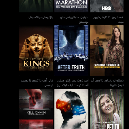
هومغرون: ذا كاونتر-تيرور
ماراثون: ذا باتريوتس داي
بارانورمال ديكلاسيفايد
ديلما
بومبينغ
بايباك تو بايباك: ذا لايف أند
آفتر تروث ديس إنفورميشن
فالي أوف ذا كينغز ذا لوست
تايمز كاترينا
آند ذا كوست أوف فيك نيوز
تومبس
بايباك تو بايباك: ذا لايف أند
آفتر تروث ديس إنفورميشن
فالي أوف ذا كينغز ذا لوست
تايمز كاترينا
آند ذا كوست أوف فيك نيوز
تومبس
ذا ميردر أوف غابي بيتيتو:
كيل تشين ذا سايبر وور أون
إن ذا سيم بريث
أيه فيكنغ إت سبيشل
أميريكس إليكشن