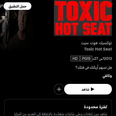
حمل التطبيق
توكسيك هوت سيت
Toxic Hot Seat
2013
1س 27د
PG15
HD
هل تسهم أريكتك في قتلك؟
وثائقي
شاهد
لفترة محدودة
شاهد دون إعلانات وعلى شاشات متعدّدة، بالإضافة إلى العديد من المزايا