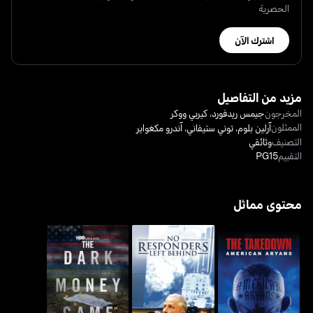
الحصرية
اشترك الآن
مزيد من التفاصيل
المخرجون
جيمس ريدفورد
،
كيربي ووكر
الممثلون
آرلين بلوم
،
توني ستيفاني
،
آندرو مكغواير
التصنيف
وثائقي
التقييم
PG15
محتوى مماثل
ذا تيكداون : أميريكان أريانز
نو ريسبوندرز ليفت بيهايند
ذا دارك موني غيم