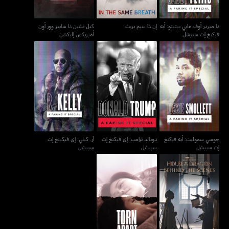
ذا ميردر أوف غابي بيتيتو: أيه
إن ذا سيم بريث
كيل تشين ذا سايبر وور أون
فيكنغ إت سبيشل
أميريكس إليكشن
جوسي سموليت: أيه فيكنغ
دونالد ترامب: إي فيكنغ إت
آر. كيلي: إي فيكينغ إت
إت سبيشل
سبيشل
سبيشل
جوسي سموليت: أيه فيكنغ
دونالد ترامب: إي فيكنغ إت
آر. كيلي: إي فيكينغ إت
إت سبيشل
سبيشل
سبيشل
هاوس أوف ذا دراغون:
تورن أبارت: سيبيراتيد آت
بيهايند ذا سينز
ذي بوردر