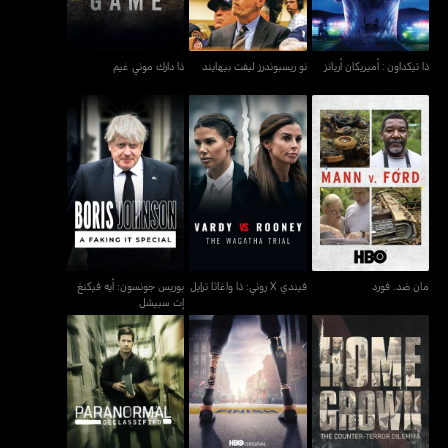
ذا تيكداون : أميريكان أريانز
نو ريسبوندرز ليفت بيهايند
ذا دارك موني غيم
فيندي X روني: ذا واغاثا
بوريس جونسون: أيه فيكنغ
مان ضد. فورد
ترايل
إت سبيشل
مان ضد. فورد
فيندي X روني: ذا واغاثا ترايل
بوريس جونسون: أيه فيكنغ
إت سبيشل
هومغرون: ذا كاونتر-تيرور
ماراثون: ذا باتريوتس داي
بارانورمال ديكلاسيفايد
ديلما
بومبينغ