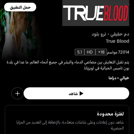
حمل التطبيق
دم حقيقي - ترو بلود
True Blood
2014
7 مواسم
18+
HD
5.1
يتم تقبل التعايش بين مصاصي الدماء والبشر في جميع أنحاء العالم، ما عدا في بلدة
بون تامبس الخيالية في لويزيانا.
خيالي
•
دراما
شاهد
لفترة محدودة
شاهد دون إعلانات وعلى شاشات متعدّدة، بالإضافة إلى العديد من المزايا
الحصرية