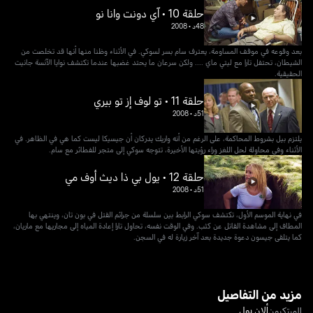
حلقة 10 • آي دونت وانا نو
48د
•
2008
بعد وقوعه في موقف المساومة، يعترف سام بسر لسوكي. في الأثناء وظنا منها أنها قد تخلصت من
الشيطان، تحتفل تارا مع ليتي ماي .... ولكن سرعان ما يحتد غضبها عندما تكتشف نوايا الآنسة جانيت
الحقيقية.
حلقة 11 • تو لوف إز تو بيري
51د
•
2008
يلتزم بيل بشروط المحاكمة، على الرغم من أنه واريك يدركان أن جيسيكا ليست كما هي في الظاهر. في
الأثناء وفي محاولة لحل اللغز وراء رؤيتها الأخيرة، تتوجه سوكي إلى متجر للفطائر مع سام.
حلقة 12 • يول بي ذا ديث أوف مي
51د
•
2008
في نهاية الموسم الأول، تكتشف سوكي الرابط بين سلسلة من جرائم القتل في بون تان، وينتهي بها
المطاف إلى مشاهدة القاتل عن كثب. وفي الوقت نفسه، تحاول تارا إعادة المياه إلى مجاريها مع ماريان،
كما يتلقى جيسون دعوة جديدة بعد آخر زيارة له في السجن.
مزيد من التفاصيل
ألان بول
المبتكرون