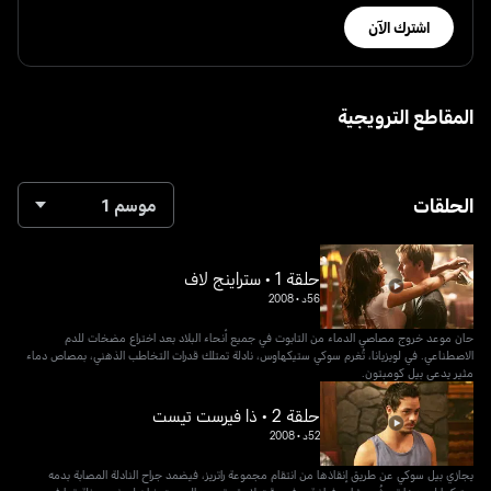
اشترك الآن
المقاطع الترويجية
الحلقات
موسم 1
حلقة 1 • ستراينج لاف
56د
•
2008
حان موعد خروج مصاصي الدماء من التابوت في جميع أنحاء البلاد بعد اختراع مضخات للدم
الاصطناعي. في لويزيانا، تُغرم سوكي ستيكهاوس، نادلة تمتلك قدرات التخاطب الذهني، بمصاص دماء
مثير يدعى بيل كومبتون.
حلقة 2 • ذا فيرست تيست
52د
•
2008
يجازي بيل سوكي عن طريق إنقاذها من انتقام مجموعة راتريز، فيضمد جراح النادلة المصابة بدمه