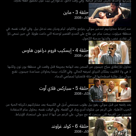
ويتركها لوحدها تعيشُ مشاعر فياضة. وفي وقت لاحق، تدعوه إلى بيت غران لحضور حفلة تعارف.
حلقة 3 • ماين
50د
•
2008
عند إحباط محاولتهم لتدمير سوكي، يتراجع مالكولم، ليام وديان بعد تدخل بيل. وفي الوقت نفسه، في
منطقة ميرلوت، يبحث سام عن علاج على المدى القصير لوحدته التي دامت طويلا. في حين تسعى تارا
إلى تفادي غضب والدتها مدمنة الكحول.
حلقة 4 • إيسكيب فروم دراغون هاوس
48د
•
2008
تحاول تارا إطلاق سراح جيسون من السجن بعد اتهامه بجريمة قتل وقعت في منطقة بون تون ولكنها
لا هي ولا لافاييت يملكان الترياق لمرضه الحالي. وفي الأثناء، بينما يحاولان مساعدة جيسون، تقنع
سوكي بيل بفكرة اصطحابها إلى حانة فانغتازيا لمصاصي الدماء.
حلقة 5 • سباركس فلاي آوت
53د
•
2008
بعد رفضه من قبل سوكي، يفوز بيل بقلوب مستمعي أديل في الكنيسة بعد مشاركتهم ذكرياته الحية من
الحرب الأهلية، على الرغم من شكوك أندي وباد في القصة. وفي الوقت نفسه، يحاول سام الاستفادة
القصوى من الفرصة التي سنحت له مع سوكي، على الرغم من أنها لا تبدو على استعداد للإرتباط.
حلقة 6 • كولد غراوند
50د
•
2008