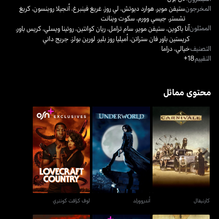
المخرجون
ستيفن موير
،
هوارد ديوتش
،
لي روز
،
غريغ فينبرغ
،
أنجيلا روبنسون
،
كريغ
تشستر
،
جيسي وورم
،
سكوت وينانت
الممثلون
آنا باكوين
،
ستيفن موير
،
سام ترامل
،
ريان كوانتين
،
روتينا ويسلي
،
كريس باور
،
كريستين باور فان ستراتن
،
أميليا روز بلير
،
لورين بولز
،
جريج داني
التصنيف
خيالي
،
دراما
التقييم
18+
محتوى مماثل
كارنيفال
أندروورلد
لوف كرافت كونتري
كارنيفال
أندروورلد
لوف كرافت كونتري