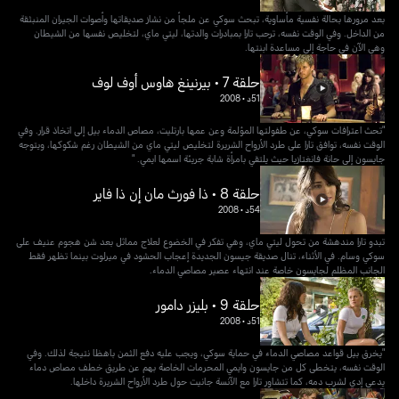
بعد مرورها بحالة نفسية مأساوية، تبحث سوكي عن ملجأ من نشاز صديقاتها وأصوات الجيران المنبثقة
من الداخل. وفي الوقت نفسه، ترحب تارا بمبادرات والدتها، ليتي ماي، لتخليص نفسها من الشيطان
وهي الآن في حاجة إلى مساعدة ابنتها.
حلقة 7 • بيرنينغ هاوس أوف لوف
51د
•
2008
"تحث اعترافات سوكي، عن طفولتها المؤلمة وعن عمها بارتليت، مصاص الدماء بيل إلى اتخاذ قرار. وفي
الوقت نفسه، توافق تارا على طرد الأرواح الشريرة لتخليص ليتي ماي من الشيطان رغم شكوكها، ويتوجه
جايسون إلى حانة فانغتازيا حيث يلتقي بامرأة شابة جريئة اسمها ايمي. "
حلقة 8 • ذا فورث مان إن ذا فاير
54د
•
2008
تبدو تارا مندهشة من تحول ليتي ماي، وهي تفكر في الخضوع لعلاج مماثل بعد شن هجوم عنيف على
سوكي وسام. في الأثناء، تنال صديقة جيسون الجديدة إعجاب الحشود في ميرلوت بينما تظهر فقط
الجانب المظلم لجايسون خاصة عند انتهاء عصير مصاصي الدماء.
حلقة 9 • بليزر دامور
51د
•
2008
"يخرق بيل قواعد مصاصي الدماء في حماية سوكي، ويجب عليه دفع الثمن باهظا نتيجة لذلك. وفي
الوقت نفسه، يتخطى كل من جايسون وايمي المحرمات الخاصة بهم عن طريق خطف مصاص دماء
يدعى إدي لشرب دمه، كما تتشاور تارا مع الآنسة جانيت حول طرد الأرواح الشريرة داخلها.