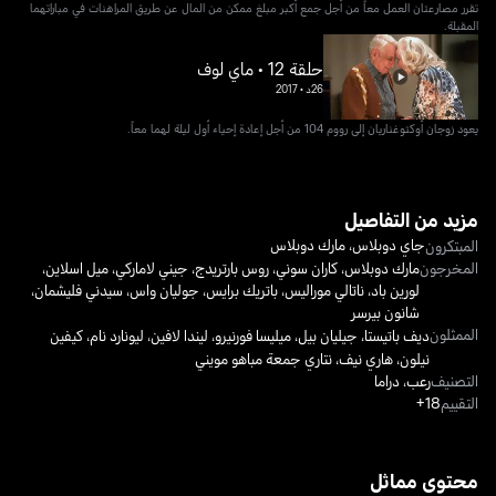
تقرر مصارعتان العمل معاً من أجل جمع أكبر مبلغ ممكن من المال عن طريق المراهنات في مباراتهما
المقبلة.
حلقة 12 • ماي لوف
26د
•
2017
يعود زوجان أوكتوغناريان إلى رووم 104 من أجل إعادة إحياء أول ليلة لهما معاً.
مزيد من التفاصيل
جاي دوبلاس
،
مارك دوبلاس
المبتكرون
المخرجون
مارك دوبلاس
،
كاران سوني
،
روس بارتريدج
،
جيني لاماركي
،
ميل اسلاين
،
لورين باد
،
ناتالي موراليس
،
باتريك برايس
،
جوليان واس
،
سيدني فليشمان
،
شانون بيرسر
الممثلون
ديف باتيستا
،
جيليان بيل
،
ميليسا فورنيرو
،
ليندا لافين
،
ليونارد نام
،
كيفين
نيلون
،
هاري نيف
،
نتاري جمعة مباهو مويني
التصنيف
رعب
،
دراما
التقييم
18+
محتوى مماثل