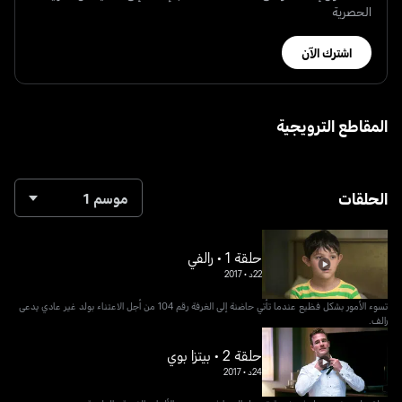
الحصرية
اشترك الآن
المقاطع الترويجية
الحلقات
موسم 1
حلقة 1 • رالفي
22د
•
2017
تسوء الأمور بشكل فظيع عندما تأتي حاضنة إلى الغرفة رقم 104 من أجل الاعتناء بولد غير عادي يدعى
رالف.
حلقة 2 • بيتزا بوي
24د
•
2017