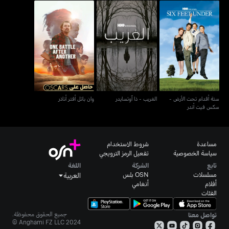
ستة أقدام تحت الأرض -
الغريب - ذا آوتسايدر
وان باتل أفتر أناذر
سكس فيت أندر
ستة أقدام تحت الأرض -
الغريب - ذا آوتسايدر
وان باتل أفتر أناذر
سكس فيت أندر
مساعدة
شروط الاستخدام
سياسة الخصوصية
تفعيل الرمز الترويجي
تابع
الشركة
اللغة
مسلسلات
OSN بلس
العربية
أفلام
أنغامي
الفئات
جميع الحقوق محفوظة.
تواصل معنا
Anghami FZ LLC 2024 ©