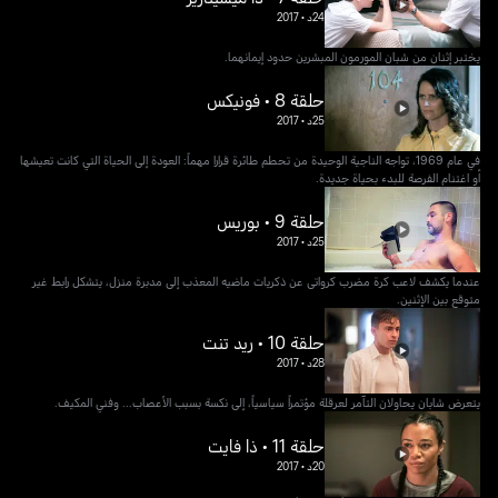
24د
•
2017
يختبر إثنان من شبان المورمون المبشرين حدود إيمانهما.
حلقة 8 • فونيكس
25د
•
2017
في عام 1969، تواجه الناجية الوحيدة من تحطم طائرة قرارا مهماً: العودة إلى الحياة التي كانت تعيشها
أو اغتنام الفرصة للبدء بحياة جديدة.
حلقة 9 • بوريس
25د
•
2017
عندما يكشف لاعب كرة مضرب كرواتى عن ذكريات ماضيه المعذب إلى مدبرة منزل، يتشكل رابط غير
متوقع بين الإثنين.
حلقة 10 • ريد تنت
28د
•
2017
يتعرض شابان يحاولان التآمر لعرقلة مؤتمراً سياسياً، إلى نكسة بسبب الأعصاب... وفني المكيف.
حلقة 11 • ذا فايت
20د
•
2017