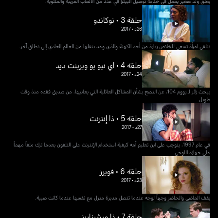
يعلق ولد صغير يعمل في خدمة توصيل البيتزا في عدد من الألعاب الغريبة والملتوية.
حلقة 3 • نوكاندو
26د
•
2017
تتلقى امرأة تسعى للخلاص زيارة من أحد الكهنة والذي وعد بنقلها من العالم العادي إلى نطاق آخر.
حلقة 4 • اي نيو يو ويرينت ديد
24د
•
2017
يبحث زائر لـ رووم 104، عن النصح بشأن المشاكل العائلية التي يعانيها، من صديق فقده منذ وقت
طويل.
حلقة 5 • ذا إنترنت
27د
•
2017
في عام 1997، يتوجب على ابن تعليم أمه كيفية استخدام الإنترنت على التلفون بعدما ترك ملفاً مهماً
على جهازه اللوحي.
حلقة 6 • فويرز
23د
•
2017
يقف الماضي والحاضر وجهاً لوجه عندما تتصل مدبرة منزل مع نفسها عندما كانت صبية.
حلقة 7 • ذا ميشيناريز