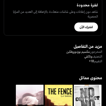
لفترة محدودة
شاهد دون إعلانات وعلى شاشات متعدّدة، بالإضافة إلى العديد من المزايا
الحصرية
اشترك الآن
مزيد من التفاصيل
المخرجون
مكسيم بوزدوروفكين
التصنيف
وثائقي
التقييم
18+
محتوى مماثل
نو كونتراكت، نو كوكيز: ذا
تورن أبارت: سيبيراتيد آت
ذا فينس