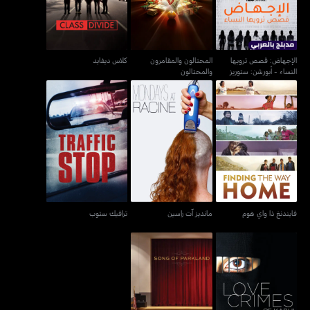
ومن تل
الإجهاض: قصص ترويها
المحتالون والمقامرون
كلاس ديفايد
النساء - أبورشن: ستوريز
والمحتالون
ومن تل
فايندنغ ذا واي هوم
مانديز آت راسين
ترافيك ستوب
فايندنغ ذا واي هوم
مانديز آت راسين
ترافيك ستوب
لوف كرايمز أوف كابول
سونغ أوف باركلاند