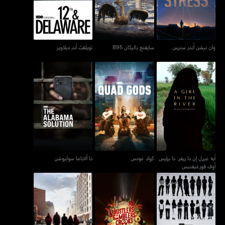
وان نيشن أندر سترس
سايفنغ باليكان 895
تويلفث أند ديلاوير
أيه غيرل إن ذا ريفر: ذا برايس
كواد غودس
ذا ألاباما سوليوشن
أوف فورغيفنيس
أيه غيرل إن ذا ريفر: ذا برايس
كواد غودس
ذا ألاباما سوليوشن
أوف فورغيفنيس
الإجهاض: قصص ترويها
المحتالون والمقامرون
النساء - أبورشن: ستوريز
كلاس ديفايد
والمحتالون