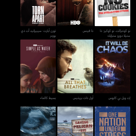
ستيلا دورو سترايك
ذي بوردر
نو كونتراكت، نو كوكيز: ذا
ذا فينس
تورن أبارت: سيبيراتيد آت ذي
ستيلا دورو سترايك
بوردر
إت ويل بي كايوس
أول ذات بريذيس
بسيط كالماء
إت ويل بي كايوس
أول ذات بريذيس
بسيط كالماء
وان نيشن أندر سترس
سايفنغ باليكان 895
تويلفث أند ديلاوير