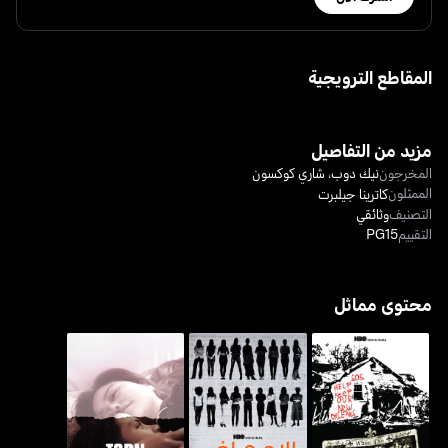
المقاطع الترويجية
مزيد من التفاصيل
المخرجون
نيك دوب
،
شاري كوكسون
الممثلون
كاترينا جيلبرت
التصنيف
وثائقي
التقييم
PG15
محتوى مماثل
الإجهاض: قصص ترويها
تورن أبارت: سيبيراتيد آت
وين ذا ليفز بروك
النساء - أبورشن: ستوريز
ذي بوردر
ومن تل