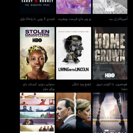
أميريكانز إن بيد
يو وير ماي فيرست بويفريند
فيندي X روني: ذا واغاثا ترايل
هومغرون: ذا كاونتر-تيرور
ستولين دوترز: كيدنابد باي
ليفنغ ويذ لنكلن
ديلما
بوكو حرام
هومغرون: ذا كاونتر-تيرور
ليفنغ ويذ لنكلن
ستولين دوترز: كيدنابد باي
ديلما
بوكو حرام
ماراثون: ذا باتريوتس داي
جوني x أمبر: ذا يو إس. ترايل
فايندنغ ذا واي هوم
بومبينغ