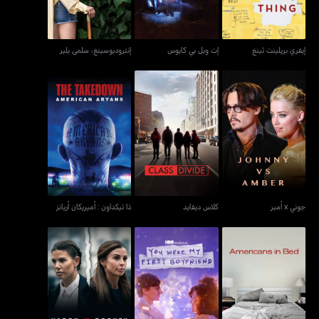
إيفري بريلينت ثينغ
إت ويل بي كايوس
إنتروديوسينغ، سلمى بلير
جوني x أمبر
كلاس ديفايد
ذا تيكداون : أميريكان أريانز
جوني x أمبر
كلاس ديفايد
ذا تيكداون : أميريكان أريانز
فيندي X روني: ذا واغاثا
أميريكانز إن بيد
يو وير ماي فيرست بويفريند
ترايل