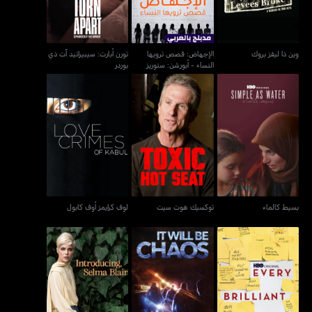
وين ذا ليفز بروك
الإجهاض: قصص ترويها
تورن أبارت: سيبيراتيد آت ذي
النساء - أبورشن: ستوريز
بوردر
ومن تل
بسيط كالماء
توكسيك هوت سيت
لوف كرايمز أوف كابول
بسيط كالماء
توكسيك هوت سيت
لوف كرايمز أوف كابول
إيفري بريلينت ثينغ
إت ويل بي كايوس
إنتروديوسينغ، سلمى بلير