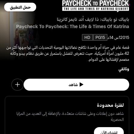
حمل التطبيق
بايباك تو بايباك: ذا لايف أند تايمز كاترينا
Paycheck To Paycheck: The Life & Times Of Katrina
2015
1س 14د
PG15
HD
قصة عام في حياة أم واحدة تكافح نضالاتها اليومية التحديات التي تواجهها أكثر من
42 مليون امرأة أمريكية، حيث تتعرض للفشل باستمرار عن طريق نظام يبدو وكأنه
مصمم لإفشالها على الدوام.
وثائقي
شاهد
لفترة محدودة
شاهد دون إعلانات وعلى شاشات متعدّدة، بالإضافة إلى العديد من المزايا
الحصرية
اشترك الآن