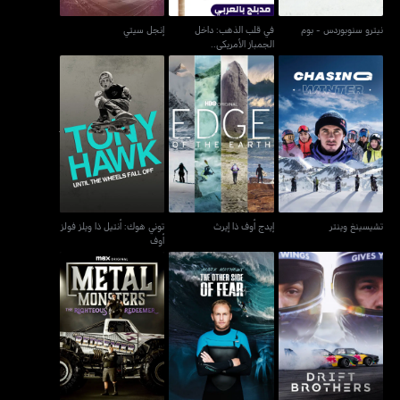
نيترو سنوبوردس - بوم
في قلب الذهب: داخل
إنجل سيتي
الجمباز الأمريكي..
توني هوك: أنتيل ذا ويلز فولز
تشيسينغ وينتر
إيدج أوف ذا إيرث
أوف
تشيسينغ وينتر
إيدج أوف ذا إيرث
توني هوك: أنتيل ذا ويلز فولز
أوف
ميتال مونسترز: ذا رايتشس
دريفت براذرز
ذي أوذر سايد أوف فير
ريديمر