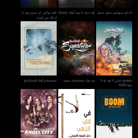
ذا داي سبورتس ستود ستيل
آوت ديه: ذا يوث أوف جامايكا
هارد نوكس: إن سيزن ويذ ذا
إن إف سي إيست
درايفينغ ديرتي ذا رود تو ذا
ريد بول سيغنيتشر سيريز
جينيريشنز أوف فريسكيينغ
باها 1000
درايفينغ ديرتي ذا رود تو ذا
ريد بول سيغنيتشر سيريز
جينيريشنز أوف فريسكيينغ
باها 1000
في قلب الذهب: داخل
نيترو سنوبوردس - بوم
إنجل سيتي
الجمباز الأمريكي..