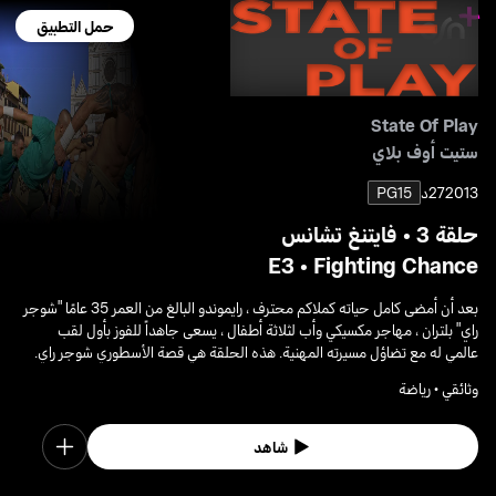
حمل التطبيق
State Of Play
ستيت أوف بلاي
2013
27د
PG15
حلقة 3 • فايتنغ تشانس
E3 • Fighting Chance
بعد أن أمضى كامل حياته كملاكم محترف ، رايموندو البالغ من العمر 35 عامًا "شوجر
راي" بلتران ، مهاجر مكسيكي وأب لثلاثة أطفال ، يسعى جاهداً للفوز بأول لقب
عالمي له مع تضاؤل مسيرته المهنية. هذه الحلقة هي قصة الأسطوري شوجر راي.
وثائقي • رياضة
شاهد