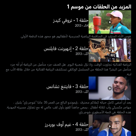
1 المزيد من الحلقات من موسم
حلقة 1 • تروفي كيدز
54د
•
2013
هوس الآباء المتزايد في المنافسة الرياضية المدرسية لأطفالهم هو محور هذه الدفعة الأولى.
حلقة 2 • إنهيرنت فايلنس
27د
•
2013
الرياضة القتالية تجاوزت الوقت، ولا تزال شعبية اليوم. هل العنف جزء متأصل من الرياضة أم أنه جزء
متأصل من البشر؟ هذا الحلقة من المسلسل الوثائقي تستكشف الرياضة القتالية من خلال علاقة الأب مع
ابنه.
حلقة 3 • فايتنغ تشانس
27د
•
2013
بعد أن أمضى كامل حياته كملاكم محترف ، رايموندو البالغ من العمر 35 عامًا "شوجر راي" بلتران ،
مهاجر مكسيكي وأب لثلاثة أطفال ، يسعى جاهداً للفوز بأول لقب عالمي له مع تضاؤل مسيرته المهنية.
هذه الحلقة هي قصة الأسطوري شوجر راي.
حلقة 4 • غيم أوف بوردرز
27د
•
2013