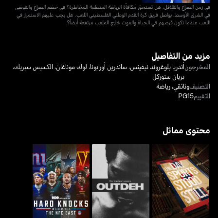
في زمن الصراع والقلاقل، هل تستحق مكافأة الرياضة المنظمة المخاطرة؟ في خضم الصراع والفوضى
في الشرق الأوسط، يواصل فريق كرة القدم الوطني الفلسطيني اللعب. هل يجب عليهم الاستمرار في
اللعب عندما تكون فرصهم في الحياة والموت خارج الملعب مرتفعة أيضاً؟.
مزيد من التفاصيل
المخرجون
أندريا بلوغروند نيفينس
،
ساندرين أورابونا
،
لوك موناغان
،
الكسيس سبريك
،
بريان ستوركل
التصنيف
وثائقي
،
رياضة
التقييم
PG15
محتوى مماثل
ذا داي سبورتس ستود
آوت ديه: ذا يوث أوف
هارد نوكس: إن سيزن ويذ ذا
ستيل
جامايكا
إن إف سي إيست