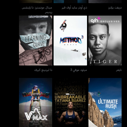
دريفت براذرز
ذي أوذر سايد أوف فير
ميتال مونسترز: ذا رايتشس
ريديمر
تايغر
ميثود موفي 3
ذا ليرنينغ كيرف
تايغر
ميثود موفي 3
ذا ليرنينغ كيرف
ألتيميتس راش
ذا أنبريكابل تاتيانا سواريز
فيماكس: نو سترايت لاين