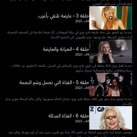
فيلادلفيا إلى عنبر الطب النفسي.
حلقة 3 • عارضة تلتقي بأعزب
44د
•
2023
عندما يتم العثور على جثة عارضة بلاي بوي في سلة المهملات، تُثار ضجة إعلامية في الصحف الشعبية.
أثناء تحقيق الشرطة، يفرّ زوجها، نجم تلفزيوني، إلى الحدود الكندية.
حلقة 4 • الخيانة والعارضة
44د
•
2023
عندما يُقتل زوج نادلة سابقة في ملهى بلاي بوي بالرصاص في المنزل، يكشف التحقيق عن علاقات
دنيئة وخلافات عائلية واحتمالية اغتيال مأجور.
حلقة 5 • الفتاة التي تحمل وشم النجمة
44د
•
2023
عندما توضع ستار ستو على غلاف مجلة بلاي بوي، تجتاح العالم بشهرتها. ولكن عالم المجلة يغوي ستار
بالإدمان.
حلقة 6 • الفتاة المدللة
44د
•
2023
تتواصل عارضة أزياء بلاي بوي البالغة من العمر 25 عاماً مع طبيب مسن بعد أن رأى صورها. ولكن بعد
دعمها لمدة عامين، تأخذ علاقتهما منعطفاً مميتاً.