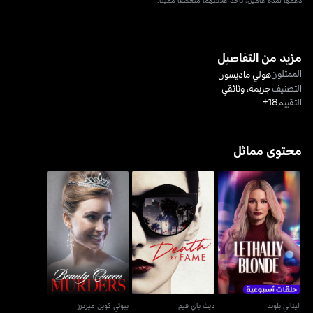
مزيد من التفاصيل
الممثلون
هولي ماديسون
التصنيف
جريمة
،
وثائقي
التقييم
18+
محتوى مماثل
ليثالي بلوند
ديث باي فيم
بيوتي كوين ميردرز
ليثالي بلوند
ديث باي فيم
بيوتي كوين ميردرز