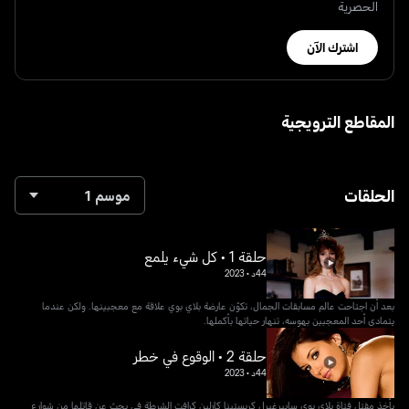
الحصرية
اشترك الآن
المقاطع الترويجية
الحلقات
موسم 1
حلقة 1 • كل شيء يلمع
44د
•
2023
بعد أن اجتاحت عالم مسابقات الجمال، تكوّن عارضة بلاي بوي علاقة مع معجبينها. ولكن عندما
يتمادى أحد المعجبين بهوسه، تنهار حياتها بأكملها.
حلقة 2 • الوقوع في خطر
44د
•
2023
يأخذ مقتل فتاة بلاي بوي سايبرغيرل كريستينا كارلين كرافت الشرطة في بحث عن قاتلها من شوارع